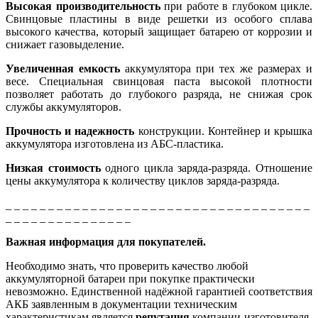
Высокая производительность
при работе в глубоком цикле.
Свинцовые пластины в виде решетки из особого сплава
высокого качества, который защищает батарею от коррозии и
снижает газовыделение.
Увеличенная емкость
аккумулятора при тех же размерах и
весе. Специальная свинцовая паста высокой плотности
позволяет работать до глубокого разряда, не снижая срок
службы аккумуляторов.
Прочность и надежность
конструкции. Контейнер и крышка
аккумулятора изготовлена из АБС-пластика.
Низкая стоимость
одного цикла заряда-разряда. Отношение
цены аккумулятора к количеству циклов заряда-разряда.
_ _ _ _ _ _ _ _ _ _ _ _ _ _ _ _ _ _ _ _ _ _ _ _ _ _ _ _ _ _ _ _ _ _ _ _
_ _ _ _ _ _ _ _ _ _ _ _ _ _ _
Важная информация для покупателей.
Необходимо знать, что проверить качество любой
аккумуляторной батареи при покупке практически
невозможно. Единственной надёжной гарантией соответствия
АКБ заявленным в документации техническим
характеристикам является
репутация
компании-изготовителя.