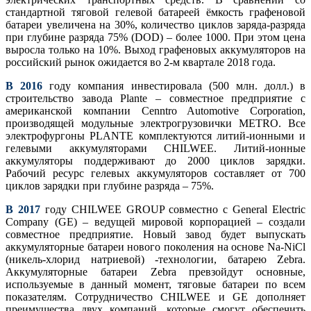
стандартной тяговой гелевой батареей ёмкость графеновой
батареи увеличена на 30%, количество циклов заряда-разряда
при глубине разряда 75% (DOD) – более 1000. При этом цeна
выросла только на 10%. Выход графеновых аккумуляторов на
российский рынок ожидается во 2-м квартале 2018 года.
В 2016
году компания инвестировала (500 млн. долл.) в
строительство завода Plante – совместное предприятие с
американской компании Cenntro Automotive Corporation,
производящей модульные электрогрузовички METRO. Все
электрофургоны PLANTE комплектуются литий-ионными и
гелевыми аккумуляторами CHILWEE. Литий-ионные
аккумуляторы поддерживают до 2000 циклов зарядки.
Рабочий ресурс гелевых аккумуляторов составляет от 700
циклов зарядки при глубине разряда – 75%.
В 2017
году CHILWEE GROUP совместно с General Electric
Company (GE) – ведущей мировой корпорацией – создали
совместное предприятие. Новый завод будет выпускать
аккумуляторные батареи нового поколения на основе Na-NiCl
(никель-хлорид натриевой) -технологии, батарею Zebra.
Аккумуляторные батареи Zebra превзойдут основные,
используемые в данный момент, тяговые батареи по всем
показателям. Сотрудничество CHILWEE и GE дополняет
преимущества двух компаний, которые смогут обеспечить