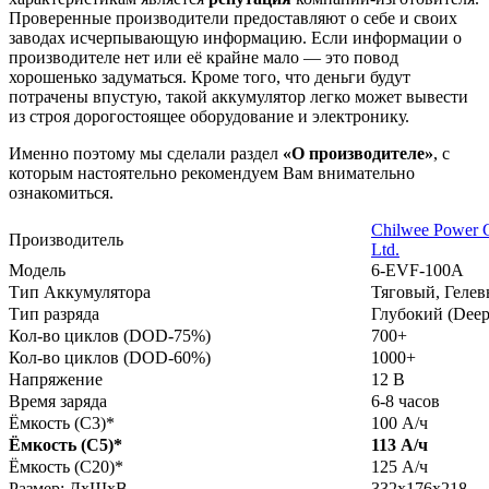
Проверенные производители предоставляют о себе и своих
заводах исчерпывающую информацию. Если информации о
производителе нет или её крайне мало — это повод
хорошенько задуматься. Кроме того, что деньги будут
потрачены впустую, такой аккумулятор легко может вывести
из строя дорогостоящее оборудование и электронику.
Именно поэтому мы сделали раздел
«О производителе»
, с
которым настоятельно рекомендуем Вам внимательно
ознакомиться.
Chilwee Power C
Производитель
Ltd.
Модель
6-ЕVF-100А
Тип Аккумулятора
Тяговый, Геле
Тип разряда
Глубокий (Deep
Кол-во циклов (DOD-75%)
700+
Кол-во циклов (DOD-60%)
1000+
Напряжение
12 В
Время заряда
6-8 часов
Ёмкость (С3)*
100 А/ч
Ёмкость (С5)*
113 А/ч
Ёмкость (С20)*
125 А/ч
Размер: ДхШхВ
332х176х218