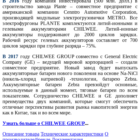
В 2016
году компания инвестировала (500 млн. долл.) в
строительство завода Plante – совместное предприятие с
американской компании Cenntro Automotive Corporation,
производящей модульные электрогрузовички METRO. Все
электрофургоны PLANTE комплектуются литий-ионными и
гелевыми аккумуляторами CHILWEE. Литий-ионные
аккумуляторы поддерживают до 2000 циклов зарядки.
Рабочий ресурс гелевых аккумуляторов составляет от 700
циклов зарядки при глубине разряда – 75%.
В 2017
году CHILWEE GROUP совместно с General Electric
Company (GE) – ведущей мировой корпорацией – создали
совместное предприятие. Новый завод будет выпускать
аккумуляторные батареи нового поколения на основе Na-NiCl
(никель-хлорид натриевой) -технологии, батарею Zebra.
Аккумуляторные батареи Zebra превзойдут основные,
используемые в данный момент, тяговые батареи по всем
показателям. Сотрудничество CHILWEE и GE дополняет
преимущества двух компаний, которые смогут обеспечить
отличные перспективы развития рынка накопителей энергии
как в Китае, так и во всем мире.
Узнать больше о CHILWEE GROUP
...
Описание товара
Технические характеристики
О
производителе/бренде
Документация