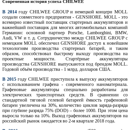
Современная история успеха CHILWEE
В 2014
году CHILWEE GROUP и немецкой концерн MOLL
создали совместного предприятия - GENSHORE. MOLL - это
всемирно известный поставщик стартерных аккумуляторов и
важнейший поставщик для многих автомобильных компаний
Германии: основной партнер Porsche, Lamborghini, BMW,
Audi, VW и т. д. Сотрудничество между CHILWEE GROUP с
немецким MOLL обеспечил GENSHORE доступ к новейшим
технологиям производства стартерных батарей, и таким
образом, способствовал быстрому выходу производства на
проектные мощности. Стартёрные аккумуляторы
производства GENSHORE выпускаются под брендом MOLL.
Годовой объём производства - 1 млрд. долларов США.
В 2015
году CHILWEE приступила к выпуску аккумуляторов
с использованием графена - современного наноматериала.
Графеновые аккумуляторы специально разработаны для
электрических транспортных средств. В сравнении со
стандартной тяговой гелевой батареей ёмкость графеновой
батареи увеличена на 30%, количество циклов заряда-разряда
при глубине разряда 75% (DOD) – более 1000. При этом цeна
выросла только на 10%. Выход графеновых аккумуляторов на
российский рынок ожидается во 2-м квартале 2018 года.