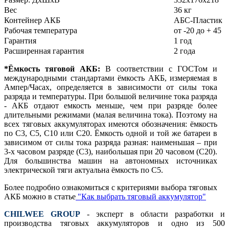
Вес
36 кг
Контейнер АКБ
АБС-Пластик
Рабочая температура
от -20 до + 45
Гарантия
1 год
Расширенная гарантия
2 года
*Ёмкость тяговой АКБ:
В соответствии с ГОСТом и
международными стандартами ёмкость АКБ, измеряемая в
Ампер/Часах, определяется в зависимости от силы тока
разряда и температуры. При большой величине тока разряда
- АКБ отдают емкость меньше, чем при разряде более
длительными режимами (малая величина тока). Поэтому на
всех тяговых аккумуляторах имеются обозначения: ёмкость
по С3, С5, С10 или С20. Ёмкость одной и той же батареи в
зависимом от силы тока разряда разная: наименьшая – при
3-х часовом разряде (С3), наибольшая при 20 часовом (С20).
Для большинства машин на автономных источниках
электрической тяги актуальна ёмкость по С5.
Более подробно ознакомиться с критериями выбора тяговых
АКБ можно в статье
"Как выбрать тяговый аккумулятор"
CHILWEE GROUP
- эксперт в области разработки и
производства тяговых аккумуляторов и одно из 500