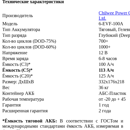
Технические характеристики
Chilwee Power C
Производитель
Ltd.
Модель
6-ЕVF-100А
Тип Аккумулятора
Тяговый, Геле
Тип разряда
Глубокий (Deep
Кол-во циклов (DOD-75%)
700+
Кол-во циклов (DOD-60%)
1000+
Напряжение
12 В
Время заряда
6-8 часов
Ёмкость (С3)*
100 А/ч
Ёмкость (С5)*
113 А/ч
Ёмкость (С20)*
125 А/ч
Размер: ДхШхВ
332х176х218
Вес
36 кг
Контейнер АКБ
АБС-Пластик
Рабочая температура
от -20 до + 45
Гарантия
1 год
Расширенная гарантия
2 года
*Ёмкость тяговой АКБ:
В соответствии с ГОСТом и
международными стандартами ёмкость АКБ, измеряемая в