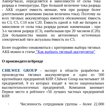
Ампер/Часах, определяется в зависимости от силы тока
разряда и температуры. При большой величине тока разряда
- АКБ отдают емкость меньше, чем при разряде более
длительными режимами (малая величина тока). Поэтому на
всех тяговых аккумуляторах имеются обозначения: ёмкость
по С3, С5, С10 или С20. Ёмкость одной и той же батареи в
зависимом от силы тока разряда разная: наименьшая – при
3-х часовом разряде (С3), наибольшая при 20 часовом (С20).
Для большинства машин на автономных источниках
электрической тяги актуальна ёмкость по С5.
Более подробно ознакомиться с критериями выбора тяговых
АКБ можно в статье
"Как выбрать тяговый аккумулятор"
О производителе/бренде
CHILWEE GROUP
- эксперт в области разработки и
производства тяговых аккумуляторов и одно из 500
крупнейших предприятий КНР. Chilwee Group насчитывает 18
предприятий, 9 из которых входят в число национальных
высокотехнологичных предприятий. Компания занимает
Первое место в рейтинге «50 лучших частных предприятий
КНР.
·
Численность сотрудников группы – более 22.000