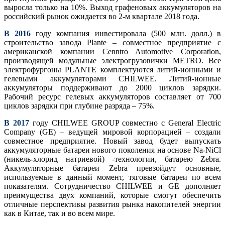
выросла только на 10%. Выход графеновых аккумуляторов на
российский рынок ожидается во 2-м квартале 2018 года.
В 2016
году компания инвестировала (500 млн. долл.) в
строительство завода Plante – совместное предприятие с
американской компании Cenntro Automotive Corporation,
производящей модульные электрогрузовички METRO. Все
электрофургоны PLANTE комплектуются литий-ионными и
гелевыми аккумуляторами CHILWEE. Литий-ионные
аккумуляторы поддерживают до 2000 циклов зарядки.
Рабочий ресурс гелевых аккумуляторов составляет от 700
циклов зарядки при глубине разряда – 75%.
В 2017
году CHILWEE GROUP совместно с General Electric
Company (GE) – ведущей мировой корпорацией – создали
совместное предприятие. Новый завод будет выпускать
аккумуляторные батареи нового поколения на основе Na-NiCl
(никель-хлорид натриевой) -технологии, батарею Zebra.
Аккумуляторные батареи Zebra превзойдут основные,
используемые в данный момент, тяговые батареи по всем
показателям. Сотрудничество CHILWEE и GE дополняет
преимущества двух компаний, которые смогут обеспечить
отличные перспективы развития рынка накопителей энергии
как в Китае, так и во всем мире.