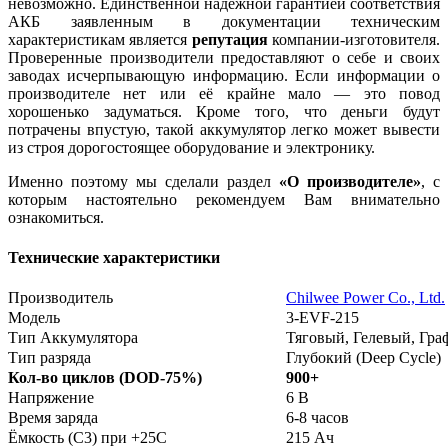
невозможно. Единственной надёжной гарантией соответствия
АКБ заявленным в документации техническим
характеристикам является
репутация
компании-изготовителя.
Проверенные производители предоставляют о себе и своих
заводах исчерпывающую информацию. Если информации о
производителе нет или её крайне мало — это повод
хорошенько задуматься. Кроме того, что деньги будут
потрачены впустую, такой аккумулятор легко может вывести
из строя дорогостоящее оборудование и электронику.
Именно поэтому мы сделали раздел
«О производителе»
, с
которым настоятельно рекомендуем Вам внимательно
ознакомиться.
Технические характеристики
Производитель
Chilwee Power Co., Ltd.
Модель
3-EVF-215
Тип Аккумулятора
Тяговый, Гелевый, Гр
Тип разряда
Глубокий (Deep Cycle)
Кол-во циклов (DOD-75%)
900+
Напряжение
6 В
Время заряда
6-8 часов
Ёмкость (С3) при +25С
215 Ач