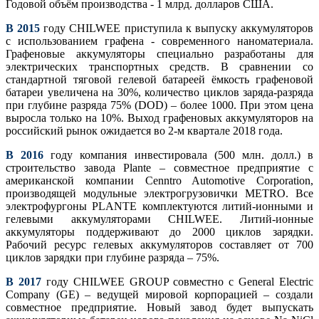
Годовой объём производства - 1 млрд. долларов США.
В 2015
году CHILWEE приступила к выпуску аккумуляторов
с использованием графена - современного наноматериала.
Графеновые аккумуляторы специально разработаны для
электрических транспортных средств. В сравнении со
стандартной тяговой гелевой батареей ёмкость графеновой
батареи увеличена на 30%, количество циклов заряда-разряда
при глубине разряда 75% (DOD) – более 1000. При этом цeна
выросла только на 10%. Выход графеновых аккумуляторов на
российский рынок ожидается во 2-м квартале 2018 года.
В 2016
году компания инвестировала (500 млн. долл.) в
строительство завода Plante – совместное предприятие с
американской компании Cenntro Automotive Corporation,
производящей модульные электрогрузовички METRO. Все
электрофургоны PLANTE комплектуются литий-ионными и
гелевыми аккумуляторами CHILWEE. Литий-ионные
аккумуляторы поддерживают до 2000 циклов зарядки.
Рабочий ресурс гелевых аккумуляторов составляет от 700
циклов зарядки при глубине разряда – 75%.
В 2017
году CHILWEE GROUP совместно с General Electric
Company (GE) – ведущей мировой корпорацией – создали
совместное предприятие. Новый завод будет выпускать