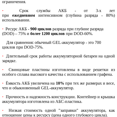
ограничения.
·
Срок службы АКБ - от 3-х лет
при
ежедневном
интенсивном (глубина разряда - 80%)
использовании.
·
Ресурс АКБ -
900 циклов
разряда при глубине разряда
(DOD) – 75% и
более 1200 циклов
при DOD-60%.
Для сравнения: обычный GEL-аккумулятор - это 700
циклов при DOD-75%.
·
Длительный срок работы аккумуляторной батареи на одной
зарядке.
·
Свинцовые пластины изготовлены в виде решетки из
особого сплава высокого качества с использованием графена.
·
Ёмкость АКБ увеличена на
10%
при тех же размерах и весе,
что и обыкновенный GEL-аккумулятор.
·
Прочность и надежность конструкции. Контейнер и крышка
аккумулятора изготовлена из АБС-пластика.
·
Низкая стоимость одной "заправки" аккумулятора, как
отношение цены к ресурсу (цена одного глубокого цикла).