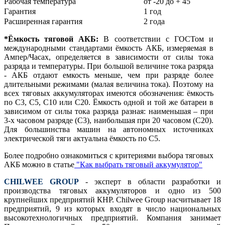
Рабочая температура
от -20 до + 45
Гарантия
1 год
Расширенная гарантия
2 года
*Ёмкость тяговой АКБ:
В соответствии с ГОСТом и
международными стандартами ёмкость АКБ, измеряемая в
Ампер/Часах, определяется в зависимости от силы тока
разряда и температуры. При большой величине тока разряда
- АКБ отдают емкость меньше, чем при разряде более
длительными режимами (малая величина тока). Поэтому на
всех тяговых аккумуляторах имеются обозначения: ёмкость
по С3, С5, С10 или С20. Ёмкость одной и той же батареи в
зависимом от силы тока разряда разная: наименьшая – при
3-х часовом разряде (С3), наибольшая при 20 часовом (С20).
Для большинства машин на автономных источниках
электрической тяги актуальна ёмкость по С5.
Более подробно ознакомиться с критериями выбора тяговых
АКБ можно в статье
"Как выбрать тяговый аккумулятор"
CHILWEE GROUP
- эксперт в области разработки и
производства тяговых аккумуляторов и одно из 500
крупнейших предприятий КНР. Chilwee Group насчитывает 18
предприятий, 9 из которых входят в число национальных
высокотехнологичных предприятий. Компания занимает