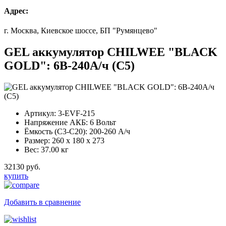
Адрес:
г. Москва, Киевское шоссе, БП "Румянцево"
GEL аккумулятор CHILWEE "BLACK
GOLD": 6В-240А/ч (С5)
Артикул:
3-EVF-215
Напряжение АКБ:
6 Вольт
Ёмкость (С3-С20):
200-260 А/ч
Размер:
260 x 180 x 273
Вес:
37.00 кг
32130 руб.
купить
Добавить в сравнение