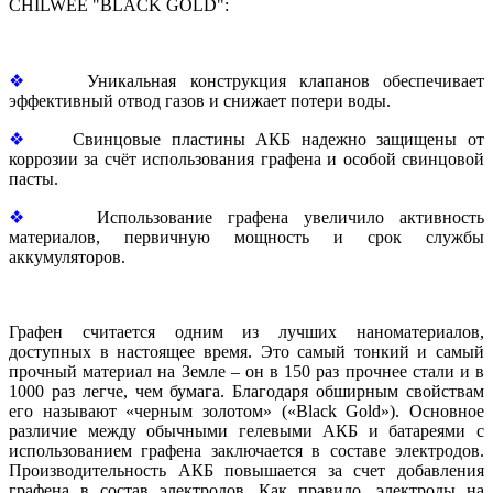
CHILWEE "BLACK GOLD":
❖
Уникальная конструкция клапанов обеспечивает
эффективный отвод газов и снижает потери воды.
❖
Свинцовые пластины АКБ надежно защищены от
коррозии за счёт использования графена и особой свинцовой
пасты.
❖
Использование графена увеличило активность
материалов, первичную мощность и срок службы
аккумуляторов.
Графен считается одним из лучших наноматериалов,
доступных в настоящее время. Это самый тонкий и самый
прочный материал на Земле – он в 150 раз прочнее стали и в
1000 раз легче, чем бумага. Благодаря обширным свойствам
его называют «черным золотом» («Black Gold»). Основное
различие между обычными гелевыми АКБ и батареями с
использованием графена заключается в составе электродов.
Производительность АКБ повышается за счет добавления
графена в состав электродов. Как правило, электроды на