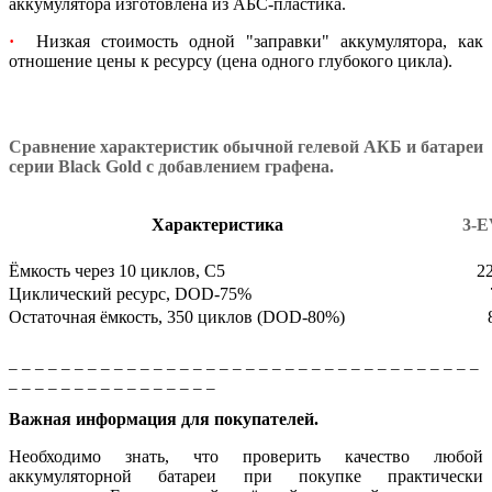
аккумулятора изготовлена из АБС-пластика.
·
Низкая стоимость одной "заправки" аккумулятора, как
отношение цены к ресурсу (цена одного глубокого цикла).
Сравнение характеристик обычной гелевой АКБ и батареи
серии Black Gold с добавлением графена.
Характеристика
3-E
Ёмкость через 10 циклов, С5
2
Циклический ресурс, DOD-75%
Остаточная ёмкость, 350 циклов (DOD-80%)
_ _ _ _ _ _ _ _ _ _ _ _ _ _ _ _ _ _ _ _ _ _ _ _ _ _ _ _ _ _ _ _ _ _ _ _
_ _ _ _ _ _ _ _ _ _ _ _ _ _ _ _
Важная информация для покупателей.
Необходимо знать, что проверить качество любой
аккумуляторной батареи при покупке практически