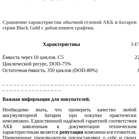
Сравнение характеристик обычной гелевой АКБ и батареи
серии Black Gold с добавлением графена.
Характеристика
3-E
Ёмкость через 10 циклов, С5
2
Циклический ресурс, DOD-75%
Остаточная ёмкость, 350 циклов (DOD-80%)
_ _ _ _ _ _ _ _ _ _ _ _ _ _ _ _ _ _ _ _ _ _ _ _ _ _ _ _ _ _ _ _ _ _ _ _
_ _ _ _ _ _ _ _ _ _ _ _ _ _ _ _
Важная информация для покупателей.
Необходимо знать, что проверить качество любой
аккумуляторной батареи при покупке практически
невозможно. Единственной надёжной гарантией соответствия
АКБ заявленным в документации техническим
характеристикам является
репутация
компании-изготовителя.
Проверенные производители предоставляют о себе и своих