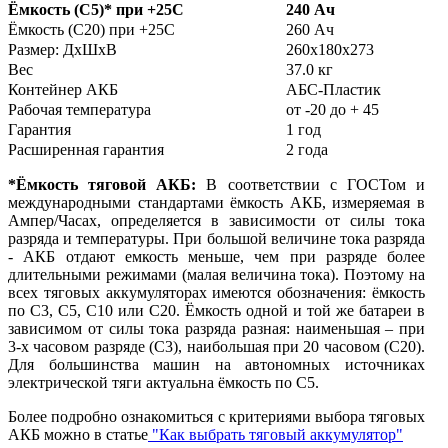
Ёмкость (С5)
*
при +25С
240 Ач
Ёмкость (С20) при +25С
260 Ач
Размер: ДхШхВ
260х180х273
Вес
37.0 кг
Контейнер АКБ
АБС-Пластик
Рабочая температура
от -20 до + 45
Гарантия
1 год
Расширенная гарантия
2 года
*Ёмкость тяговой АКБ:
В соответствии с ГОСТом и
международными стандартами ёмкость АКБ, измеряемая в
Ампер/Часах, определяется в зависимости от силы тока
разряда и температуры. При большой величине тока разряда
- АКБ отдают емкость меньше, чем при разряде более
длительными режимами (малая величина тока). Поэтому на
всех тяговых аккумуляторах имеются обозначения: ёмкость
по С3, С5, С10 или С20. Ёмкость одной и той же батареи в
зависимом от силы тока разряда разная: наименьшая – при
3-х часовом разряде (С3), наибольшая при 20 часовом (С20).
Для большинства машин на автономных источниках
электрической тяги актуальна ёмкость по С5.
Более подробно ознакомиться с критериями выбора тяговых
АКБ можно в статье
"Как выбрать тяговый аккумулятор"