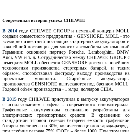
Современная история успеха CHILWEE
В 2014
году CHILWEE GROUP и немецкой концерн MOLL
создали совместного предприятия - GENSHORE. MOLL - это
всемирно известный поставщик стартерных аккумуляторов и
важнейший поставщик для многих автомобильных компаний
Германии: основной партнер Porsche, Lamborghini, BMW,
Audi, VW и т. д. Сотрудничество между CHILWEE GROUP с
немецким MOLL обеспечил GENSHORE доступ к новейшим
технологиям производства стартерных батарей, и таким
образом, способствовал быстрому выходу производства на
проектные мощности. Стартёрные аккумуляторы
производства GENSHORE выпускаются под брендом MOLL.
Годовой объём производства - 1 млрд. долларов США.
В 2015
году CHILWEE приступила к выпуску аккумуляторов
с использованием графена - современного наноматериала.
Графеновые аккумуляторы специально разработаны для
электрических транспортных средств. В сравнении со
стандартной тяговой гелевой батареей ёмкость графеновой
батареи увеличена на 30%, количество циклов заряда-разряда
при глубине разряда 75% (DOD) – более 1000. При этом цeна