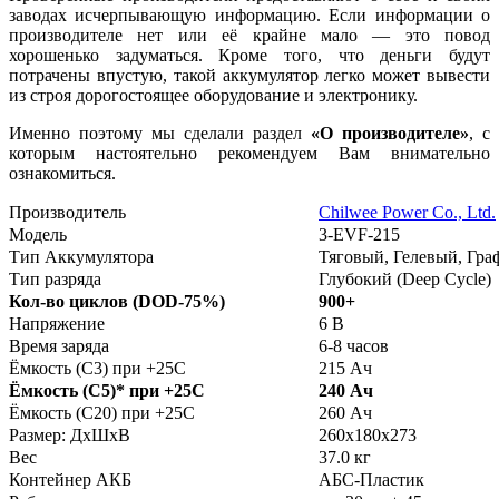
заводах исчерпывающую информацию. Если информации о
производителе нет или её крайне мало — это повод
хорошенько задуматься. Кроме того, что деньги будут
потрачены впустую, такой аккумулятор легко может вывести
из строя дорогостоящее оборудование и электронику.
Именно поэтому мы сделали раздел
«О производителе»
, с
которым настоятельно рекомендуем Вам внимательно
ознакомиться.
Производитель
Chilwee Power Co., Ltd.
Модель
3-EVF-215
Тип Аккумулятора
Тяговый, Гелевый, Гр
Тип разряда
Глубокий (Deep Cycle)
Кол-во циклов (DOD-75%)
900+
Напряжение
6 В
Время заряда
6-8 часов
Ёмкость (С3) при +25С
215 Ач
Ёмкость (С5)
*
при +25С
240 Ач
Ёмкость (С20) при +25С
260 Ач
Размер: ДхШхВ
260х180х273
Вес
37.0 кг
Контейнер АКБ
АБС-Пластик