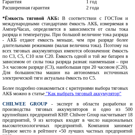
Гарантия
1 год
Расширенная гарантия
2 года
*Ёмкость тяговой АКБ:
В соответствии с ГОСТом и
международными стандартами ёмкость АКБ, измеряемая в
Ампер/Часах, определяется в зависимости от силы тока
разряда и температуры. При большой величине тока разряда
- АКБ отдают емкость меньше, чем при разряде более
длительными режимами (малая величина тока). Поэтому на
всех тяговых аккумуляторах имеются обозначения: ёмкость
по С3, С5, С10 или С20. Ёмкость одной и той же батареи в
зависимом от силы тока разряда разная: наименьшая – при
3-х часовом разряде (С3), наибольшая при 20 часовом (С20).
Для большинства машин на автономных источниках
электрической тяги актуальна ёмкость по С5.
Более подробно ознакомиться с критериями выбора тяговых
АКБ можно в статье
"Как выбрать тяговый аккумулятор"
CHILWEE GROUP
- эксперт в области разработки и
производства тяговых аккумуляторов и одно из 500
крупнейших предприятий КНР. Chilwee Group насчитывает 18
предприятий, 9 из которых входят в число национальных
высокотехнологичных предприятий. Компания занимает
Первое место в рейтинге «50 лучших частных предприятий