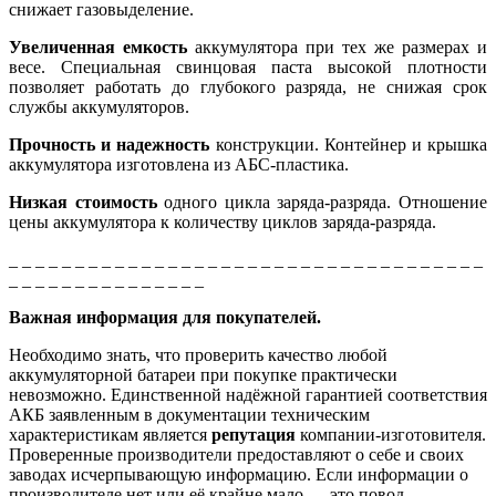
снижает газовыделение.
Увеличенная емкость
аккумулятора при тех же размерах и
весе. Специальная свинцовая паста высокой плотности
позволяет работать до глубокого разряда, не снижая срок
службы аккумуляторов.
Прочность и надежность
конструкции. Контейнер и крышка
аккумулятора изготовлена из АБС-пластика.
Низкая стоимость
одного цикла заряда-разряда. Отношение
цены аккумулятора к количеству циклов заряда-разряда.
_ _ _ _ _ _ _ _ _ _ _ _ _ _ _ _ _ _ _ _ _ _ _ _ _ _ _ _ _ _ _ _ _ _ _ _
_ _ _ _ _ _ _ _ _ _ _ _ _ _ _
Важная информация для покупателей.
Необходимо знать, что проверить качество любой
аккумуляторной батареи при покупке практически
невозможно. Единственной надёжной гарантией соответствия
АКБ заявленным в документации техническим
характеристикам является
репутация
компании-изготовителя.
Проверенные производители предоставляют о себе и своих
заводах исчерпывающую информацию. Если информации о
производителе нет или её крайне мало — это повод