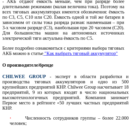
- АКБ отдают емкость меньше, чем при разряде более
длительными режимами (малая величина тока). Поэтому на
всех тяговых аккумуляторах имеются обозначения: ёмкость
по С3, С5, С10 или С20. Ёмкость одной и той же батареи в
зависимом от силы тока разряда разная: наименьшая – при
3-х часовом разряде (С3), наибольшая при 20 часовом (С20).
Для большинства машин на автономных источниках
электрической тяги актуальна ёмкость по С5.
Более подробно ознакомиться с критериями выбора тяговых
АКБ можно в статье
"Как выбрать тяговый аккумулятор"
О производителе/бренде
CHILWEE GROUP
- эксперт в области разработки и
производства тяговых аккумуляторов и одно из 500
крупнейших предприятий КНР. Chilwee Group насчитывает 18
предприятий, 9 из которых входят в число национальных
высокотехнологичных предприятий. Компания занимает
Первое место в рейтинге «50 лучших частных предприятий
КНР.
·
Численность сотрудников группы – более 22.000
человек;