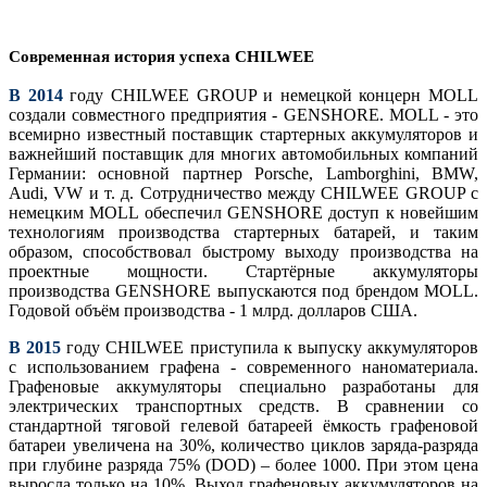
Современная история успеха CHILWEE
В 2014
году CHILWEE GROUP и немецкой концерн MOLL
создали совместного предприятия - GENSHORE. MOLL - это
всемирно известный поставщик стартерных аккумуляторов и
важнейший поставщик для многих автомобильных компаний
Германии: основной партнер Porsche, Lamborghini, BMW,
Audi, VW и т. д. Сотрудничество между CHILWEE GROUP с
немецким MOLL обеспечил GENSHORE доступ к новейшим
технологиям производства стартерных батарей, и таким
образом, способствовал быстрому выходу производства на
проектные мощности. Стартёрные аккумуляторы
производства GENSHORE выпускаются под брендом MOLL.
Годовой объём производства - 1 млрд. долларов США.
В 2015
году CHILWEE приступила к выпуску аккумуляторов
с использованием графена - современного наноматериала.
Графеновые аккумуляторы специально разработаны для
электрических транспортных средств. В сравнении со
стандартной тяговой гелевой батареей ёмкость графеновой
батареи увеличена на 30%, количество циклов заряда-разряда
при глубине разряда 75% (DOD) – более 1000. При этом цeна
выросла только на 10%. Выход графеновых аккумуляторов на