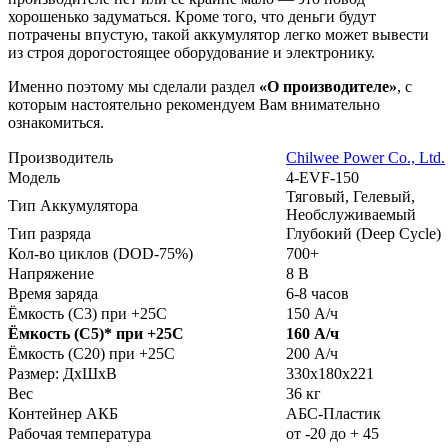
хорошенько задуматься. Кроме того, что деньги будут
потрачены впустую, такой аккумулятор легко может вывести
из строя дорогостоящее оборудование и электронику.
Именно поэтому мы сделали раздел
«О производителе»
, с
которым настоятельно рекомендуем Вам внимательно
ознакомиться.
Производитель
Chilwee Power Co., Ltd.
Модель
4-EVF-150
Тяговый, Гелевый,
Тип Аккумулятора
Необслуживаемый
Тип разряда
Глубокий (Deep Cycle)
Кол-во циклов (DOD-75%)
700+
Напряжение
8 В
Время заряда
6-8 часов
Ёмкость (С3) при +25С
150 А/ч
Ёмкость (С5)
*
при +25С
160 А/ч
Ёмкость (С20) при +25С
200 А/ч
Размер: ДхШхВ
330х180х221
Вес
36 кг
Контейнер АКБ
АБС-Пластик
Рабочая температура
от -20 до + 45