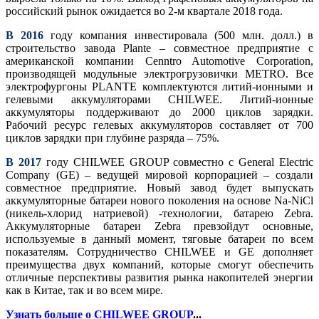
российский рынок ожидается во 2-м квартале 2018 года.
В 2016
году компания инвестировала (500 млн. долл.) в
строительство завода Plante – совместное предприятие с
американской компании Cenntro Automotive Corporation,
производящей модульные электрогрузовички METRO. Все
электрофургоны PLANTE комплектуются литий-ионными и
гелевыми аккумуляторами CHILWEE. Литий-ионные
аккумуляторы поддерживают до 2000 циклов зарядки.
Рабочий ресурс гелевых аккумуляторов составляет от 700
циклов зарядки при глубине разряда – 75%.
В 2017
году CHILWEE GROUP совместно с General Electric
Company (GE) – ведущей мировой корпорацией – создали
совместное предприятие. Новый завод будет выпускать
аккумуляторные батареи нового поколения на основе Na-NiCl
(никель-хлорид натриевой) -технологии, батарею Zebra.
Аккумуляторные батареи Zebra превзойдут основные,
используемые в данный момент, тяговые батареи по всем
показателям. Сотрудничество CHILWEE и GE дополняет
преимущества двух компаний, которые смогут обеспечить
отличные перспективы развития рынка накопителей энергии
как в Китае, так и во всем мире.
Узнать больше о CHILWEE GROUP
...