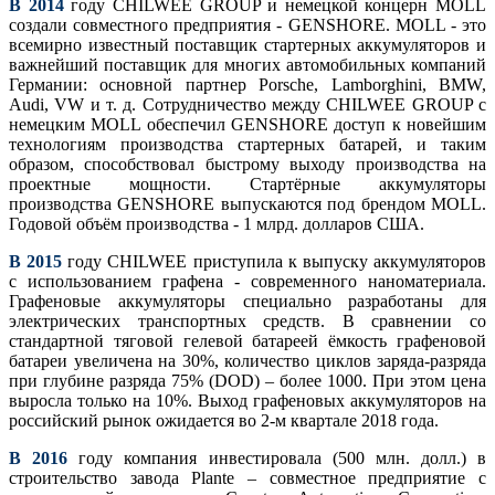
В 2014
году CHILWEE GROUP и немецкой концерн MOLL
создали совместного предприятия - GENSHORE. MOLL - это
всемирно известный поставщик стартерных аккумуляторов и
важнейший поставщик для многих автомобильных компаний
Германии: основной партнер Porsche, Lamborghini, BMW,
Audi, VW и т. д. Сотрудничество между CHILWEE GROUP с
немецким MOLL обеспечил GENSHORE доступ к новейшим
технологиям производства стартерных батарей, и таким
образом, способствовал быстрому выходу производства на
проектные мощности. Стартёрные аккумуляторы
производства GENSHORE выпускаются под брендом MOLL.
Годовой объём производства - 1 млрд. долларов США.
В 2015
году CHILWEE приступила к выпуску аккумуляторов
с использованием графена - современного наноматериала.
Графеновые аккумуляторы специально разработаны для
электрических транспортных средств. В сравнении со
стандартной тяговой гелевой батареей ёмкость графеновой
батареи увеличена на 30%, количество циклов заряда-разряда
при глубине разряда 75% (DOD) – более 1000. При этом цeна
выросла только на 10%. Выход графеновых аккумуляторов на
российский рынок ожидается во 2-м квартале 2018 года.
В 2016
году компания инвестировала (500 млн. долл.) в
строительство завода Plante – совместное предприятие с