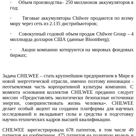
·
Объем производства– 250 миллионов аккумуляторов в
год;
·
Тяговые аккумуляторы Chilwee продаются по всему
миру через сеть из 2.135 дистрибьюторов;
·
Совокупный годовой объем продаж Chilwee Group – 4
миллиарда долларов США (данные Bloomberg);
·
Акции компании котируются на мировых фондовых
биржах;
Задача CHILWEE – стать крупнейшим предприятием в Мире в
новой энергетической отрасли, именно поэтому инновации -
неотъемлемая часть корпоративной культуры компании. С
момента основания коллектив CHILWEE преданно следует
миссии «Предоставлять экологически безопасные источники
энергии, совершенствовать жизнь человека». CHILWEE
делает особый акцент на создании платформы для научных
исследований и вкладывает силы и средства в подготовку
научно-технических кадров высшей квалификации.
CHILWEE зарегистрировала 678 патентов, в том числе 49
патентов на изобретение, 475 патентов на полезную модель и