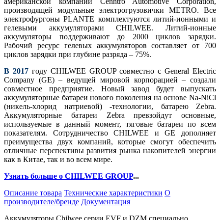
американской компании Cenntro Automotive Corporation,
производящей модульные электрогрузовички METRO. Все
электрофургоны PLANTE комплектуются литий-ионными и
гелевыми аккумуляторами CHILWEE. Литий-ионные
аккумуляторы поддерживают до 2000 циклов зарядки.
Рабочий ресурс гелевых аккумуляторов составляет от 700
циклов зарядки при глубине разряда – 75%.
В 2017
году CHILWEE GROUP совместно с General Electric
Company (GE) – ведущей мировой корпорацией – создали
совместное предприятие. Новый завод будет выпускать
аккумуляторные батареи нового поколения на основе Na-NiCl
(никель-хлорид натриевой) -технологии, батарею Zebra.
Аккумуляторные батареи Zebra превзойдут основные,
используемые в данный момент, тяговые батареи по всем
показателям. Сотрудничество CHILWEE и GE дополняет
преимущества двух компаний, которые смогут обеспечить
отличные перспективы развития рынка накопителей энергии
как в Китае, так и во всем мире.
Узнать больше о CHILWEE GROUP
...
Описание товара
Технические характеристики
О
производителе/бренде
Документация
Аккумуляторы Chilwee серии EVF и DZM специально