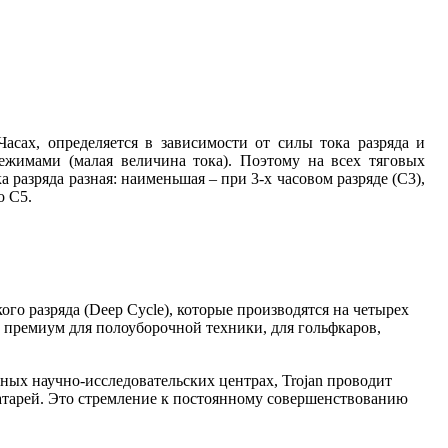
сах, определяется в зависимости от силы тока разряда и
ежимами (малая величина тока). Поэтому на всех тяговых
 разряда разная: наименьшая – при 3-х часовом разряде (С3),
о С5.
го разряда (Deep Cycle), которые производятся на четырех
а премиум для полоуборочной техники, для гольфкаров,
нных научно-исследовательских центрах, Trojan проводит
батарей. Это стремление к постоянному совершенствованию