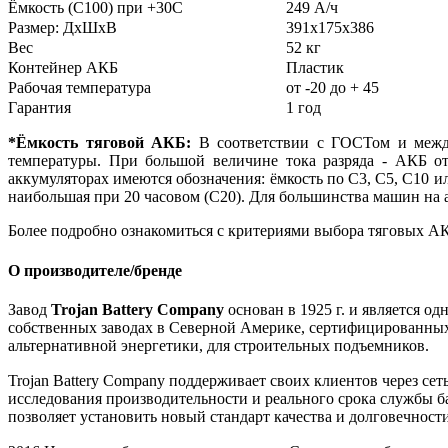
Ёмкость (С100) при +30С
249 А/ч
Размер: ДхШхВ
391х175х386
Вес
52 кг
Контейнер АКБ
Пластик
Рабочая температура
от -20 до + 45
Гарантия
1 год
*Ёмкость тяговой АКБ:
В соответствии с ГОСТом и между
температуры. При большой величине тока разряда - АКБ от
аккумуляторах имеются обозначения: ёмкость по С3, С5, С10 ил
наибольшая при 20 часовом (С20). Для большинства машин на 
Более подробно ознакомиться с критериями выбора тяговых АК
О производителе/бренде
Завод
Trojan Battery Company
основан в 1925 г. и является о
собственных заводах в Северной Америке, сертифицированных п
альтернативной энергетики, для строительных подъемников.
Trojan Battery Company поддерживает своих клиентов через сет
исследования производительности и реального срока службы ба
позволяет установить новый стандарт качества и долговечности б