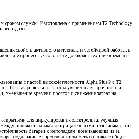
им сроком службы. Изготовлена с применением T2 Technology -
нергоотдачи.
учшения свойств активного материала и устойчивой работы, в
ические процессы, что в итоге добавляет технике времени
льзования с пастой высокой плотности Alpha Plus® с T2
ины. Толстая решетка пластины увеличивает прочность и
, уменьшение времени простоя и снижение затрат на
ы открытыми для циркулирования электролита, улучшая
мы между положительными и отрицательными пластинами, что
 устойчивость батареи к неполадкам, возникающим из-за
ятора, поддерживает производительность и снижает общие