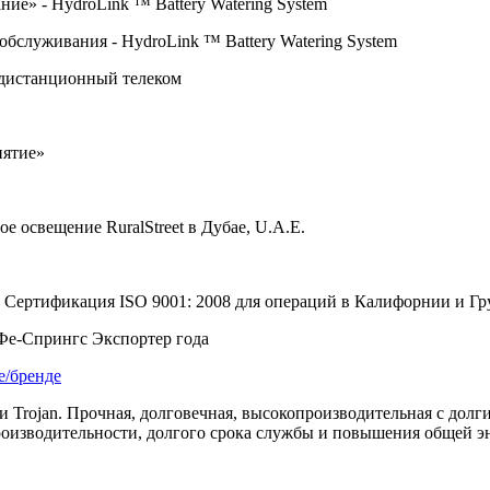
ание» -
HydroLink
™
Battery
Watering
System
 обслуживания -
HydroLink
™
Battery
Watering
System
 дистанционный телеком
иятие»
ное освещение
RuralStreet
в Дубае,
U
.
A
.
E
.
; Сертификация
ISO
9001: 2008 для операций в Калифорнии и Гр
-Фе-Спрингс Экспортер года
е/бренде
 Trojan. Прочная, долговечная, высокопроизводительная с долг
роизводительности, долгого срока службы и повышения общей э