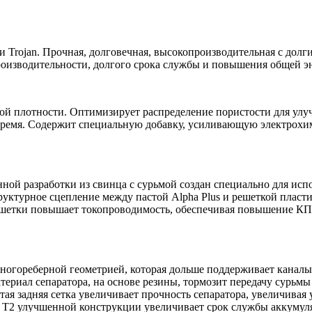
 Trojan. Прочная, долговечная, высокопроизводительная с долг
роизводительности, долгого срока службы и повышения общей э
сокой плотности. Оптимизирует распределение пористости для ул
 время. Содержит специальную добавку, усиливающую электрохим
ной разработки из свинца с сурьмой создан специально для испо
руктурное сцепление между пастой Alpha Plus и решеткой пласт
шетки повышает токопроводимость, обеспечивая повышение КПД
многореберной геометрией, которая дольше поддерживает канал
териал сепаратора, на основе резины, тормозит передачу сурь
тая задняя сетка увеличивает прочность сепаратора, увеличивая
d T2 улучшенной конструкции увеличивает срок службы аккумул