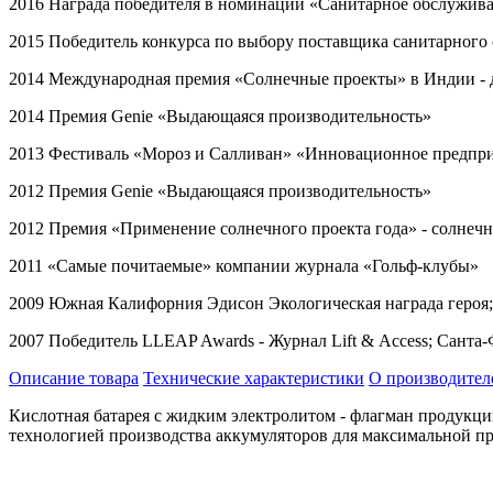
2016 Награда победителя в номинации «Санитарное обслужив
2015 Победитель конкурса по выбору поставщика санитарного
2014 Международная премия «Солнечные проекты» в Индии -
2014 Премия
Genie
«Выдающаяся производительность»
2013 Фестиваль «Мороз и Салливан» «Инновационное предпр
2012 Премия
Genie
«Выдающаяся производительность»
2012 Премия «Применение солнечного проекта года» - солнеч
2011 «Самые почитаемые» компании журнала «Гольф-клубы»
2009 Южная Калифорния Эдисон Экологическая награда героя
2007 Победитель
LLEAP
Awards
- Журнал
Lift
&
Access
; Санта
Описание товара
Технические характеристики
О производител
Кислотная батарея с жидким электролитом - флагман продукции
технологией производства аккумуляторов для максимальной п