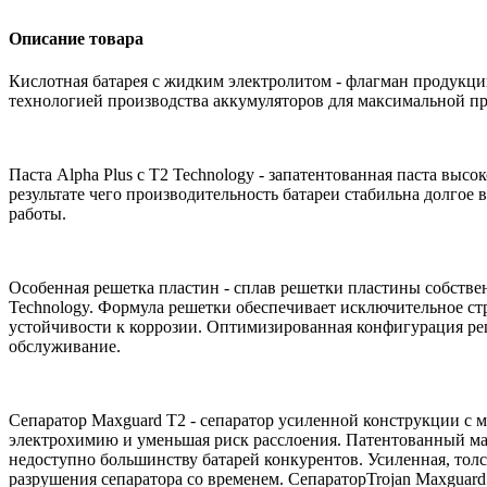
Описание товара
Кислотная батарея с жидким электролитом - флагман продукции
технологией производства аккумуляторов для максимальной п
Паста Alpha Plus с T2 Technology - запатентованная паста вы
результате чего производительность батареи стабильна долгое
работы.
Особенная решетка пластин - сплав решетки пластины собствен
Technology. Формула решетки обеспечивает исключительное ст
устойчивости к коррозии. Оптимизированная конфигурация ре
обслуживание.
Сепаратор Maxguard T2 - сепаратор усиленной конструкции c 
электрохимию и уменьшая риск расслоения. Патентованный ма
недоступно большинству батарей конкурентов. Усиленная, толс
разрушения сепаратора со временем. СепараторTrojan Maxguar