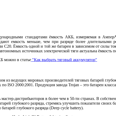
народными стандартами ёмкость АКБ, измеряемая в Ампер/Ча
дают емкость меньше, чем при разряде более длительными р
и С20. Ёмкость одной и той же батареи в зависимом от силы тока
автономных источниках электрической тяги актуальна ёмкость п
Б можно в статье
"Как выбрать тяговый аккумулятор"
дним из ведущих мировых производителей тяговых батарей глубоко
о ISO 2000:2001. Продукция завода Trojan – это батареи класс
ь мастер-дистрибьюторов в более чем в 50-ти странах. В собстве
тарей глубокого разряда, стремясь улучшить показатели своих 
атарей глубокого разряда (Deep cycle battery).