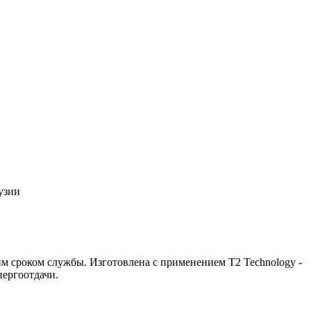
узии
им сроком службы. Изготовлена с применением T2 Technology -
нергоотдачи.