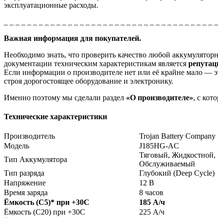
эксплуатационные расходы.
_ _ _ _ _ _ _ _ _ _ _ _ _ _ _ _ _ _ _ _ _ _ _ _ _ _ _ _ _ _ _ _ _ _ _ _ 
Важная информация для покупателей.
Необходимо знать, что проверить качество любой аккумулято
документации техническим характеристикам является
репута
Если информации о производителе нет или её крайне мало — эт
строя дорогостоящее оборудование и электронику.
Именно поэтому мы сделали раздел
«О производителе»
, с ко
Технические характеристики
Производитель
Trojan Battery Company
Модель
J185HG-AC
Тяговый, Жидкостной,
Тип Аккумулятора
Обслуживаемый
Тип разряда
Глубокий (Deep Cycle)
Напряжение
12 В
Время заряда
8 часов
Ёмкость (С5)
*
при +30С
185 А/ч
Ёмкость (С20) при +30С
225 А/ч