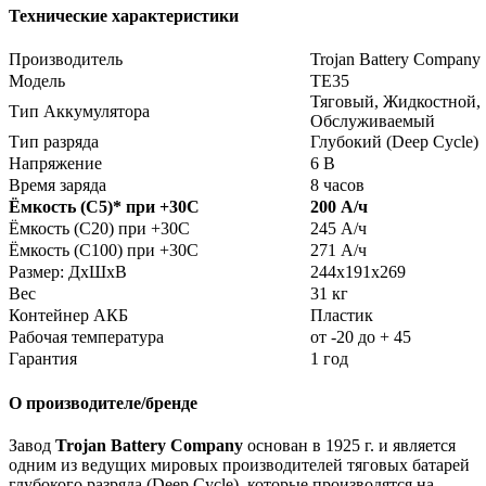
Технические характеристики
Производитель
Trojan Battery Company
Модель
TE35
Тяговый, Жидкостной,
Тип Аккумулятора
Обслуживаемый
Тип разряда
Глубокий (Deep Cycle)
Напряжение
6 В
Время заряда
8 часов
Ёмкость (С5)
*
при +30С
200 А/ч
Ёмкость (С20) при +30С
245 А/ч
Ёмкость (С100) при +30С
271 А/ч
Размер: ДхШхВ
244х191х269
Вес
31 кг
Контейнер АКБ
Пластик
Рабочая температура
от -20 до + 45
Гарантия
1 год
О производителе/бренде
Завод
Trojan Battery Company
основан в 1925 г. и является
одним из ведущих мировых производителей тяговых батарей
глубокого разряда (Deep Cycle), которые производятся на