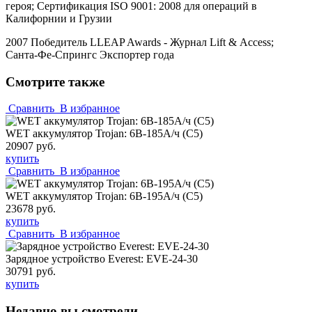
героя; Сертификация
ISO
9001: 2008 для операций в
Калифорнии и Грузии
2007 Победитель
LLEAP
Awards
- Журнал
Lift
&
Access
;
Санта-Фе-Спрингс Экспортер года
Смотрите также
Сравнить
В избранное
WET аккумулятор Trojan: 6В-185А/ч (С5)
20907 руб.
купить
Сравнить
В избранное
WET аккумулятор Trojan: 6В-195А/ч (С5)
23678 руб.
купить
Сравнить
В избранное
Зарядное устройство Everest: EVE-24-30
30791 руб.
купить
Недавно вы смотрели