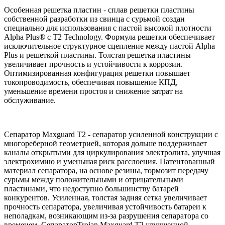
Особенная решетка пластин - сплав решетки пластины
собственной разработки из свинца с сурьмой создан
специально для использования с пастой высокой плотности
Alpha Plus® с T2 Technology. Формула решетки обеспечивает
исключительное структурное сцепление между пастой Alpha
Plus и решеткой пластины. Толстая решетка пластины
увеличивает прочность и устойчивости к коррозии.
Оптимизированная конфигурация решетки повышает
токопроводимость, обеспечивая повышение КПД,
уменьшение времени простоя и снижение затрат на
обслуживание.
Сепаратор Maxguard T2 - сепаратор усиленной конструкции c
многореберной геометрией, которая дольше поддерживает
каналы открытыми для циркулирования электролита, улучшая
электрохимию и уменьшая риск расслоения. Патентованный
материал сепаратора, на основе резины, тормозит передачу
сурьмы между положительными и отрицательными
пластинами, что недоступно большинству батарей
конкурентов. Усиленная, толстая задняя сетка увеличивает
прочность сепаратора, увеличивая устойчивость батареи к
неполадкам, возникающим из-за разрушения сепаратора со
временем. СепараторTrojan Maxguard T2 улучшенной