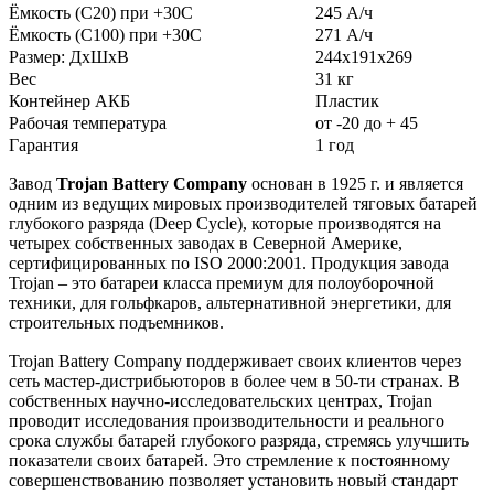
Ёмкость (С20) при +30С
245 А/ч
Ёмкость (С100) при +30С
271 А/ч
Размер: ДхШхВ
244х191х269
Вес
31 кг
Контейнер АКБ
Пластик
Рабочая температура
от -20 до + 45
Гарантия
1 год
Завод
Trojan Battery Company
основан в 1925 г. и является
одним из ведущих мировых производителей тяговых батарей
глубокого разряда (Deep Cycle), которые производятся на
четырех собственных заводах в Северной Америке,
сертифицированных по ISO 2000:2001. Продукция завода
Trojan – это батареи класса премиум для полоуборочной
техники, для гольфкаров, альтернативной энергетики, для
строительных подъемников.
Trojan Battery Company поддерживает своих клиентов через
сеть мастер-дистрибьюторов в более чем в 50-ти странах. В
собственных научно-исследовательских центрах, Trojan
проводит исследования производительности и реального
срока службы батарей глубокого разряда, стремясь улучшить
показатели своих батарей. Это стремление к постоянному
совершенствованию позволяет установить новый стандарт