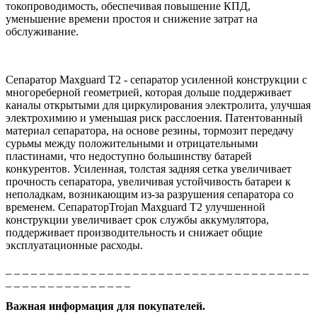
токопроводимость, обеспечивая повышение КПД,
уменьшение времени простоя и снижение затрат на
обслуживание.
Сепаратор Maxguard T2 - сепаратор усиленной конструкции c
многореберной геометрией, которая дольше поддерживает
каналы открытыми для циркулирования электролита, улучшая
электрохимию и уменьшая риск расслоения. Патентованный
материал сепаратора, на основе резины, тормозит передачу
сурьмы между положительными и отрицательными
пластинами, что недоступно большинству батарей
конкурентов. Усиленная, толстая задняя сетка увеличивает
прочность сепаратора, увеличивая устойчивость батареи к
неполадкам, возникающим из-за разрушения сепаратора со
временем. СепараторTrojan Maxguard T2 улучшенной
конструкции увеличивает срок службы аккумулятора,
поддерживает производительность и снижает общие
эксплуатационные расходы.
_ _ _ _ _ _ _ _ _ _ _ _ _ _ _ _ _ _ _ _ _ _ _ _ _ _ _ _ _ _ _ _ _ _ _ _
_ _ _ _ _ _ _ _ _ _ _ _ _ _ _
Важная информация для покупателей.