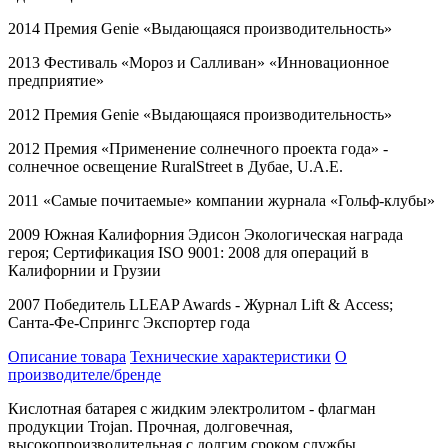
2014 Премия
Genie
«Выдающаяся производительность»
2013 Фестиваль «Мороз и Салливан» «Инновационное
предприятие»
2012 Премия
Genie
«Выдающаяся производительность»
2012 Премия «Применение солнечного проекта года» -
солнечное освещение
RuralStreet
в Дубае,
U
.
A
.
E
.
2011 «Самые почитаемые» компании журнала «Гольф-клубы»
2009 Южная Калифорния Эдисон Экологическая награда
героя; Сертификация
ISO
9001: 2008 для операций в
Калифорнии и Грузии
2007 Победитель
LLEAP
Awards
- Журнал
Lift
&
Access
;
Санта-Фе-Спрингс Экспортер года
Описание товара
Технические характеристики
О
производителе/бренде
Кислотная батарея с жидким электролитом - флагман
продукции Trojan. Прочная, долговечная,
высокопроизводительная с долгим сроком службы.