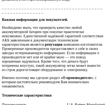
_ _ _ _ _ _ _ _ _ _ _ _ _ _ _ _ _ _ _ _ _ _ _ _ _ _ _ _ _ _ _ _ _ _ _ _
_ _ _ _ _ _ _ _ _ _ _ _ _ _ _
Важная информация для покупателей.
Необходимо знать, что проверить качество любой
аккумуляторной батареи при покупке практически
невозможно. Единственной надёжной гарантией соответствия
АКБ заявленным в документации техническим
характеристикам является
репутация
компании-изготовителя.
Проверенные производители предоставляют о себе и своих
заводах исчерпывающую информацию. Если информации о
производителе нет или её крайне мало — это повод
хорошенько задуматься. Кроме того, что деньги будут
потрачены впустую, такой аккумулятор легко может вывести
из строя дорогостоящее оборудование и электронику.
Именно поэтому мы сделали раздел
«О производителе»
, с
которым настоятельно рекомендуем Вам внимательно
ознакомиться.
Технические характеристики
Производитель
U.S. Battery Manufactur