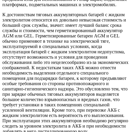
платформах, подметальных машинах и электромобилях.
К достоинствам тяговых аккумуляторных батарей с жидким
электролитом относится их довольно невысокая стоимость и
больший срок службы, значит: имеет лучший баланс срока
службы и стоимости, чем герметизированный аккумулятор
AGM или GEL. Герметизированные батареи AGM и GEL
обычно применяют в технике на электрической тяге,
эксплуатируемой в специальных условиях, когда
эксплуатация батарей с жидким электролитом недопустима,
отсутствует возможность и условия для проведения
обслуживания либо это нецелесообразно из-за экономических
соображений. К недостаткам таких АКБ можно отнести
необходимость выделения отдельного специального
помещения для подзарядки батареи, к которому предъявляют
особые требования со стороны противопожарного и
санитарно-гигиенического надзора. Это обусловлено тем, что
при зарядке обычных тяговых аккумуляторов выделяется
большое количество взрывоопасных и вредных газов, что
требует установки в таких помещениях специальной
усиленной вентиляции. Кроме того, при перевозке АКБ с
жидким электролитом есть вероятность его выплескивания.
При эксплуатации этих аккумуляторов необходимо регулярно
следить за уровнем электролита в АКБ и при необходимости
добавлять в него дистиллированную воду.