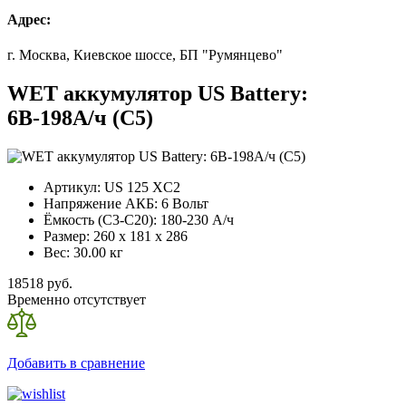
Адрес:
г. Москва, Киевское шоссе, БП "Румянцево"
WET аккумулятор US Battery:
6В-198А/ч (С5)
Артикул:
US 125 XC2
Напряжение АКБ:
6 Вольт
Ёмкость (С3-С20):
180-230 А/ч
Размер:
260 x 181 x 286
Вес:
30.00 кг
18518 руб.
Временно отсутствует
Добавить в сравнение