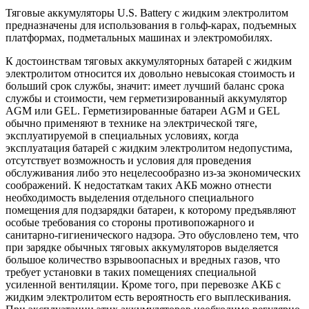
Тяговые аккумуляторы U.S. Battery с жидким электролитом
предназначены для использования в гольф-карах, подъемных
платформах, подметальных машинах и электромобилях.
К достоинствам тяговых аккумуляторных батарей с жидким
электролитом относится их довольно невысокая стоимость и
больший срок службы, значит: имеет лучший баланс срока
службы и стоимости, чем герметизированный аккумулятор
AGM или GEL. Герметизированные батареи AGM и GEL
обычно применяют в технике на электрической тяге,
эксплуатируемой в специальных условиях, когда
эксплуатация батарей с жидким электролитом недопустима,
отсутствует возможность и условия для проведения
обслуживания либо это нецелесообразно из-за экономических
соображений. К недостаткам таких АКБ можно отнести
необходимость выделения отдельного специального
помещения для подзарядки батареи, к которому предъявляют
особые требования со стороны противопожарного и
санитарно-гигиенического надзора. Это обусловлено тем, что
при зарядке обычных тяговых аккумуляторов выделяется
большое количество взрывоопасных и вредных газов, что
требует установки в таких помещениях специальной
усиленной вентиляции. Кроме того, при перевозке АКБ с
жидким электролитом есть вероятность его выплескивания.