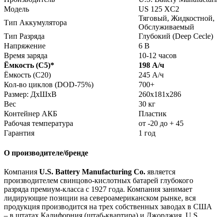
Модель
US 125 XC2
Тяговый, Жидкостной,
Тип Аккумулятора
Обслуживаемый
Тип Разряда
Глубокий (Deep Cecle)
Напряжение
6 В
Время заряда
10-12 часов
Ёмкость (С5)
*
198 А/ч
Ёмкость (С20)
245 А/ч
Кол-во циклов (DOD-75%)
700+
Размер: ДхШхВ
260x181x286
Вес
30 кг
Контейнер АКБ
Пластик
Рабочая температура
от -20 до + 45
Гарантия
1 год
О производителе/бренде
Компания
U.S. Battery Manufacturing Co.
является
производителем свинцово-кислотных батарей глубокого
разряда премиум-класса с 1927 года. Компания занимает
лидирующие позиции на североамериканском рынке, вся
продукция производится на трех собственных заводах в США
– в штатах Калифорния (штаб-квартира) и Джорджия. U.S.