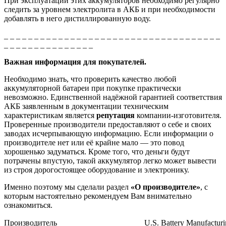
При эксплуатации этих аккумуляторов необходимо регулярно
следить за уровнем электролита в АКБ и при необходимости
добавлять в него дистиллированную воду.
_ _ _ _ _ _ _ _ _ _ _ _ _ _ _ _ _ _ _ _ _ _ _ _ _ _ _ _ _ _ _ _ _ _ _ _
_ _ _ _ _ _ _ _ _ _ _ _ _ _ _
Важная информация для покупателей.
Необходимо знать, что проверить качество любой
аккумуляторной батареи при покупке практически
невозможно. Единственной надёжной гарантией соответствия
АКБ заявленным в документации техническим
характеристикам является
репутация
компании-изготовителя.
Проверенные производители предоставляют о себе и своих
заводах исчерпывающую информацию. Если информации о
производителе нет или её крайне мало — это повод
хорошенько задуматься. Кроме того, что деньги будут
потрачены впустую, такой аккумулятор легко может вывести
из строя дорогостоящее оборудование и электронику.
Именно поэтому мы сделали раздел
«О производителе»
, с
которым настоятельно рекомендуем Вам внимательно
ознакомиться.
Производитель
U.S. Battery Manufactur