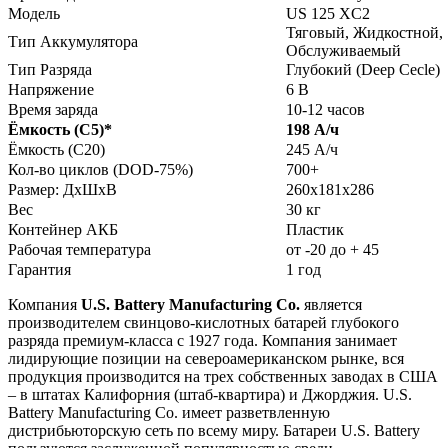
Модель
US 125 XC2
Тяговый, Жидкостной,
Тип Аккумулятора
Обслуживаемый
Тип Разряда
Глубокий (Deep Cecle)
Напряжение
6 В
Время заряда
10-12 часов
Ёмкость (С5)
*
198 А/ч
Ёмкость (С20)
245 А/ч
Кол-во циклов (DOD-75%)
700+
Размер: ДхШхВ
260x181x286
Вес
30 кг
Контейнер АКБ
Пластик
Рабочая температура
от -20 до + 45
Гарантия
1 год
Компания
U.S. Battery Manufacturing Co.
является
производителем свинцово-кислотных батарей глубокого
разряда премиум-класса с 1927 года. Компания занимает
лидирующие позиции на североамериканском рынке, вся
продукция производится на трех собственных заводах в США
– в штатах Калифорния (штаб-квартира) и Джорджия. U.S.
Battery
Manufacturing Co.
имеет разветвленную
дистрибьюторскую сеть по всему миру. Батареи U.S. Battery