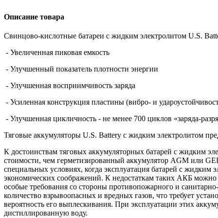
Описание товара
Свинцово-кислотные батареи с жидким электролитом U.S. Batte
- Увеличенная пиковая емкость
- Улучшенный показатель плотности энергии
- Улучшенная восприимчивость заряда
- Усиленная конструкция пластины (вибро- и удароустойчивост
- Улучшенная цикличность - не менее 700 циклов «заряда-разр
Тяговые аккумуляторы U.S. Battery с жидким электролитом пр
К достоинствам тяговых аккумуляторных батарей с жидким эле
стоимости, чем герметизированный аккумулятор AGM или GEL
специальных условиях, когда эксплуатация батарей с жидким э
экономических соображений. К недостаткам таких АКБ можно 
особые требования со стороны противопожарного и санитарно-
количество взрывоопасных и вредных газов, что требует уста
вероятность его выплескивания. При эксплуатации этих аккуму
дистиллированную воду.