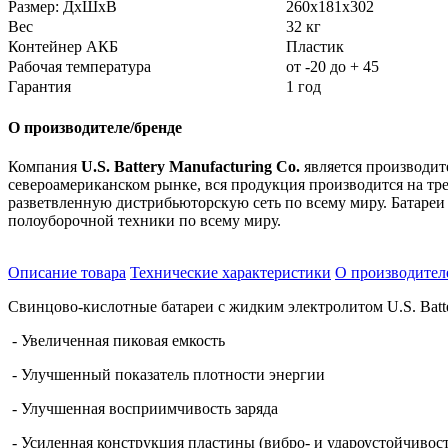
Размер: ДхШхВ
260x181x302
Вес
32 кг
Контейнер АКБ
Пластик
Рабочая температура
от -20 до + 45
Гарантия
1 год
О производителе/бренде
Компания
U.S. Battery Manufacturing Co.
является производит
североамериканском рынке, вся продукция производится на тр
разветвленную дистрибьюторскую сеть по всему миру. Батареи
полоуборочной техники по всему миру.
Описание товара
Технические характеристики
О производител
Свинцово-кислотные батареи с жидким электролитом U.S. Batte
- Увеличенная пиковая емкость
- Улучшенный показатель плотности энергии
- Улучшенная восприимчивость заряда
- Усиленная конструкция пластины (вибро- и удароустойчивост