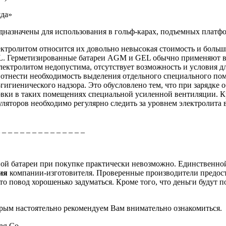
яда»
едназначены для использования в гольф-карах, подъемных плат
ктролитом относится их довольно невысокая стоимость и больш
. Герметизированные батареи AGM и GEL обычно применяют в т
лектролитом недопустима, отсутствует возможность и условия д
отнести необходимость выделения отдельного специального пом
гигиенического надзора. Это обусловлено тем, что при зарядке
новки в таких помещениях специальной усиленной вентиляции. К
ляторов необходимо регулярно следить за уровнем электролита 
_ _ _ _ _ _ _ _ _ _ _ _ _ _ _
рной батареи при покупке практически невозможно. Единственно
ция
компании-изготовителя. Проверенные производители предос
о повод хорошенько задуматься. Кроме того, что деньги будут п
торым настоятельно рекомендуем Вам внимательно ознакомиться.
ing Co.