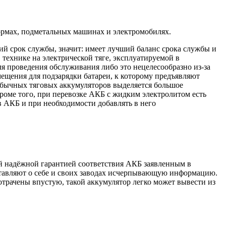
формах, подметальных машинах и электромобилях.
ий срок службы, значит: имеет лучший баланс срока службы и
ехнике на электрической тяге, эксплуатируемой в
ля проведения обслуживания либо это нецелесообразно из-за
ещения для подзарядки батареи, к которому предъявляют
 обычных тяговых аккумуляторов выделяется большое
роме того, при перевозке АКБ с жидким электролитом есть
в АКБ и при необходимости добавлять в него
й надёжной гарантией соответствия АКБ заявленным в
тавляют о себе и своих заводах исчерпывающую информацию.
отрачены впустую, такой аккумулятор легко может вывести из