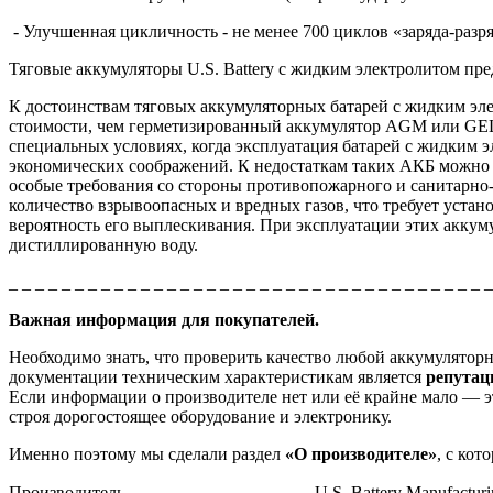
- Улучшенная цикличность - не менее 700 циклов «заряда-разр
Тяговые аккумуляторы U.S. Battery с жидким электролитом пр
К достоинствам тяговых аккумуляторных батарей с жидким эле
стоимости, чем герметизированный аккумулятор AGM или GEL
специальных условиях, когда эксплуатация батарей с жидким э
экономических соображений. К недостаткам таких АКБ можно 
особые требования со стороны противопожарного и санитарно-
количество взрывоопасных и вредных газов, что требует уста
вероятность его выплескивания. При эксплуатации этих аккуму
дистиллированную воду.
_ _ _ _ _ _ _ _ _ _ _ _ _ _ _ _ _ _ _ _ _ _ _ _ _ _ _ _ _ _ _ _ _ _ _ _ 
Важная информация для покупателей.
Необходимо знать, что проверить качество любой аккумулято
документации техническим характеристикам является
репута
Если информации о производителе нет или её крайне мало — эт
строя дорогостоящее оборудование и электронику.
Именно поэтому мы сделали раздел
«О производителе»
, с ко
Производитель
U.S. Battery Manufactur