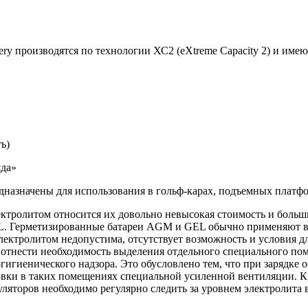
ry производятся по технологии ХС2 (eXtreme Capacity 2) и име
ь)
яда»
едназначены для использования в гольф-карах, подъемных плат
ктролитом относится их довольно невысокая стоимость и больш
. Герметизированные батареи AGM и GEL обычно применяют в т
лектролитом недопустима, отсутствует возможность и условия д
отнести необходимость выделения отдельного специального пом
гигиенического надзора. Это обусловлено тем, что при зарядке
новки в таких помещениях специальной усиленной вентиляции. К
ляторов необходимо регулярно следить за уровнем электролита 