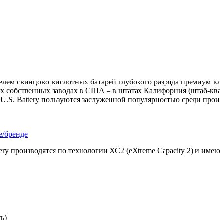
елем свинцово-кислотных батарей глубокого разряда премиум-к
ех собственных заводах в США – в штатах Калифорния (штаб-ква
 U.S. Battery пользуются заслуженной популярностью среди про
е/бренде
ry производятся по технологии ХС2 (eXtreme Capacity 2) и име
ь)