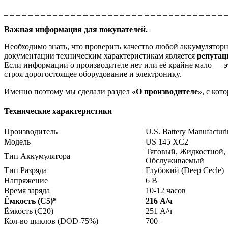
_ _ _ _ _ _ _ _ _ _ _ _ _ _ _ _ _ _ _ _ _ _ _ _ _ _ _ _ _ _ _ _ _ _ _ _ 
Важная информация для покупателей.
Необходимо знать, что проверить качество любой аккумулято
документации техническим характеристикам является
репута
Если информации о производителе нет или её крайне мало — эт
строя дорогостоящее оборудование и электронику.
Именно поэтому мы сделали раздел
«О производителе»
, с ко
Технические характеристики
Производитель
U.S. Battery Manufactur
Модель
US 145 XC2
Тяговый, Жидкостной,
Тип Аккумулятора
Обслуживаемый
Тип Разряда
Глубокий (Deep Cecle)
Напряжение
6 В
Время заряда
10-12 часов
Ёмкость (С5)
*
216 А/ч
Ёмкость (С20)
251 А/ч
Кол-во циклов (DOD-75%)
700+