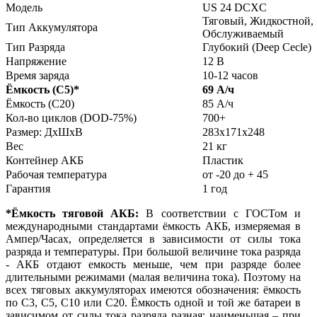
Модель
US 24 DCXC
Тяговый, Жидкостной,
Тип Аккумулятора
Обслуживаемый
Тип Разряда
Глубокий (Deep Cecle)
Напряжение
12 В
Время заряда
10-12 часов
Ёмкость (С5)
*
69 А/ч
Ёмкость (С20)
85 А/ч
Кол-во циклов (DOD-75%)
700+
Размер: ДхШхВ
283x171x248
Вес
21 кг
Контейнер АКБ
Пластик
Рабочая температура
от -20 до + 45
Гарантия
1 год
*Ёмкость тяговой АКБ:
В соответствии с ГОСТом и
международными стандартами ёмкость АКБ, измеряемая в
Ампер/Часах, определяется в зависимости от силы тока
разряда и температуры. При большой величине тока разряда
- АКБ отдают емкость меньше, чем при разряде более
длительными режимами (малая величина тока). Поэтому на
всех тяговых аккумуляторах имеются обозначения: ёмкость
по С3, С5, С10 или С20. Ёмкость одной и той же батареи в
зависимом от силы тока разряда разная: наименьшая – при