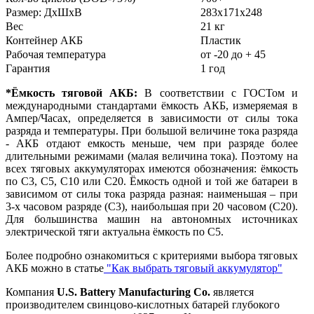
Размер: ДхШхВ
283x171x248
Вес
21 кг
Контейнер АКБ
Пластик
Рабочая температура
от -20 до + 45
Гарантия
1 год
*Ёмкость тяговой АКБ:
В соответствии с ГОСТом и
международными стандартами ёмкость АКБ, измеряемая в
Ампер/Часах, определяется в зависимости от силы тока
разряда и температуры. При большой величине тока разряда
- АКБ отдают емкость меньше, чем при разряде более
длительными режимами (малая величина тока). Поэтому на
всех тяговых аккумуляторах имеются обозначения: ёмкость
по С3, С5, С10 или С20. Ёмкость одной и той же батареи в
зависимом от силы тока разряда разная: наименьшая – при
3-х часовом разряде (С3), наибольшая при 20 часовом (С20).
Для большинства машин на автономных источниках
электрической тяги актуальна ёмкость по С5.
Более подробно ознакомиться с критериями выбора тяговых
АКБ можно в статье
"Как выбрать тяговый аккумулятор"
Компания
U.S. Battery Manufacturing Co.
является
производителем свинцово-кислотных батарей глубокого