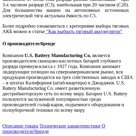
3-х часовом разряде (С3), наибольшая при 20 часовом (С20).
Для большинства машин на автономных источниках
электрической тяги актуальна ёмкость по С5.
Более подробно ознакомиться с критериями выбора тяговых
АКБ можно в статье
"Как выбрать тяговый аккумулятор"
О производителе/бренде
Компания
U.S. Battery Manufacturing Co.
является
производителем свинцово-кислотных батарей глубокого
разряда премиум-класса с 1927 года. Компания занимает
лидирующие позиции на североамериканском рынке, вся
продукция производится на трех собственных заводах в США
– в штатах Калифорния (штаб-квартира) и Джорджия. U.S.
Battery
Manufacturing Co.
имеет разветвленную
дистрибьюторскую сеть по всему миру. Батареи U.S. Battery
пользуются заслуженной популярностью среди
производителей гольф-каров, подъемного оборудования и
полоуборочной техники по всему миру.
Описание товара
Технические характеристики
О
производителе/бренде