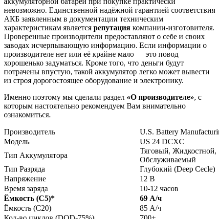
аккумуляторной батареи при покупке практически
невозможно. Единственной надёжной гарантией соответствия
АКБ заявленным в документации техническим
характеристикам является
репутация
компании-изготовителя.
Проверенные производители предоставляют о себе и своих
заводах исчерпывающую информацию. Если информации о
производителе нет или её крайне мало — это повод
хорошенько задуматься. Кроме того, что деньги будут
потрачены впустую, такой аккумулятор легко может вывести
из строя дорогостоящее оборудование и электронику.
Именно поэтому мы сделали раздел
«О производителе»
, с
которым настоятельно рекомендуем Вам внимательно
ознакомиться.
Производитель
U.S. Battery Manufactur
Модель
US 24 DCXC
Тяговый, Жидкостной,
Тип Аккумулятора
Обслуживаемый
Тип Разряда
Глубокий (Deep Cecle)
Напряжение
12 В
Время заряда
10-12 часов
Ёмкость (С5)
*
69 А/ч
Ёмкость (С20)
85 А/ч
Кол-во циклов (DOD-75%)
700+