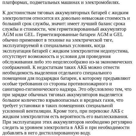
платформах, подметальных машинах и электромобилях.
К достоинствам тяговых аккумуляторных батарей с жидким
электролитом относится их довольно невысокая стоимость и
больший срок службы, значит: имеет лучший баланс срока
службы и стоимости, чем герметизированный аккумулятор
AGM или GEL. Герметизированные батареи AGM и GEL
обычно применяют в технике на электрической тяге,
эксплуатируемой в специальных условиях, когда
эксплуатация батарей с жидким электролитом недопустима,
отсутствует возможность и условия для проведения
обслуживания либо это нецелесообразно из-за экономических
соображений. К недостаткам таких АКБ можно отнести
необходимость выделения отдельного специального
помещения для подзарядки батареи, к которому предъявляют
особые требования со стороны противопожарного и
санитарно-гигиенического надзора. Это обусловлено тем, что
при зарядке обычных тяговых аккумуляторов выделяется
большое количество взрывоопасных и вредных газов, что
требует установки в таких помещениях специальной
усиленной вентиляции. Кроме того, при перевозке АКБ с
жидким электролитом есть вероятность его выплескивания.
При эксплуатации этих аккумуляторов необходимо регулярно
следить за уровнем электролита в АКБ и при необходимости
добавлять в него дистиллированную воду.