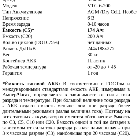
Модель
VTG 6-200
Тип Аккумулятора
AGM (Dry Cell), Необ
Напряжение
6 В
Время заряда
8-10 часов
Ёмкость (С5)
*
174 А/ч
Ёмкость (С20)
200 А/ч
Кол-во циклов (DOD-75%)
нет данных
Размер: ДхШхВ
244x188x275
Вес
30 кг
Контейнер АКБ
Пластик
Рабочая температура
от -20 до + 45
Гарантия
1 год
*Ёмкость тяговой АКБ:
В соответствии с ГОСТом и
международными стандартами ёмкость АКБ, измеряемая в
Ампер/Часах, определяется в зависимости от силы тока
разряда и температуры. При большой величине тока разряда
- АКБ отдают емкость меньше, чем при разряде более
длительными режимами (малая величина тока). Поэтому на
всех тяговых аккумуляторах имеются обозначения: ёмкость
по С3, С5, С10 или С20. Ёмкость одной и той же батареи в
зависимом от силы тока разряда разная: наименьшая – при
3-х часовом разряде (С3), наибольшая при 20 часовом (С20).