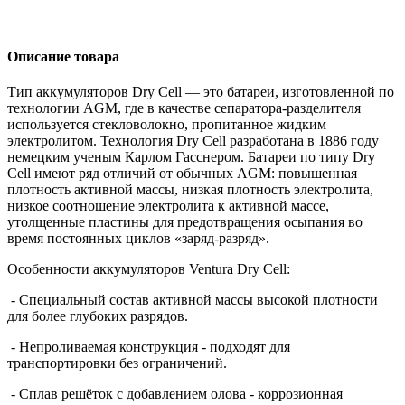
Описание товара
Тип аккумуляторов
Dry
Cell
— это батареи, изготовленной по
технологии
AGM
, где в качестве сепаратора-разделителя
используется стекловолокно, пропитанное жидким
электролитом. Технология
Dry
Cell
разработана в 1886 году
немецким ученым Карлом Гасснером. Батареи по типу Dry
Cell имеют ряд отличий от обычных AGM: повышенная
плотность активной массы, низкая плотность электролита,
низкое соотношение электролита к активной массе,
утолщенные пластины для предотвращения осыпания во
время постоянных циклов «заряд-разряд».
Особенности аккумуляторов
Ventura
Dry
Cell
:
- Специальный состав активной массы высокой плотности
для более глубоких разрядов.
- Непроливаемая конструкция - подходят для
транспортировки без ограничений.
- Сплав решёток с добавлением олова - коррозионная