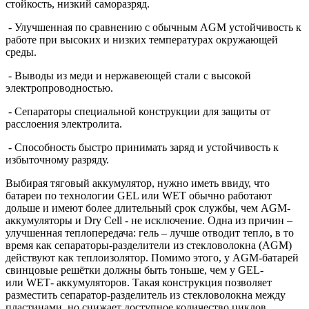
стойкость, низкий саморазряд.
- Улучшенная по сравнению с обычным
AGM
устойчивость к
работе при высоких и низких температурах окружающей
среды.
- Выводы из меди и нержавеющей стали с высокой
электропроводностью.
- Сепараторы специальной конструкции для защиты от
расслоения электролита.
- Способность быстро принимать заряд и устойчивость к
избыточному разряду.
Выбирая тяговый аккумулятор, нужно иметь ввиду, что
батареи по технологии
GEL
или
WET
обычно работают
дольше и имеют более длительный срок службы, чем AGM-
аккумуляторы и
Dry
Cell - не исключение.
Одна из причин –
улучшенная теплопередача: гель – лучше отводит тепло, в то
время как сепараторы-разделители из стекловолокна (AGM)
действуют как теплоизолятор. Помимо этого, у AGM-батарей
свинцовые решётки должны быть тоньше, чем у
GEL
-
или
WET
- аккумуляторов. Такая конструкция позволяет
разместить сепаратор-разделитель из стекловолокна между
пластинами, но снижает доступное количество циклов.