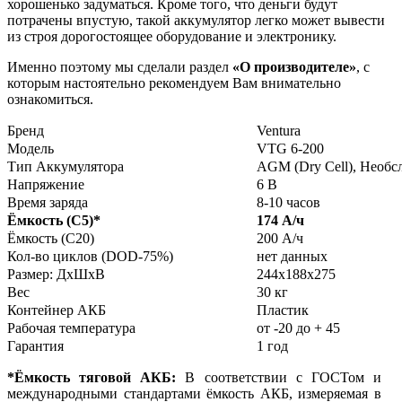
хорошенько задуматься. Кроме того, что деньги будут
потрачены впустую, такой аккумулятор легко может вывести
из строя дорогостоящее оборудование и электронику.
Именно поэтому мы сделали раздел
«О производителе»
, с
которым настоятельно рекомендуем Вам внимательно
ознакомиться.
Бренд
Ventura
Модель
VTG 6-200
Тип Аккумулятора
AGM (Dry Cell), Необ
Напряжение
6 В
Время заряда
8-10 часов
Ёмкость (С5)
*
174 А/ч
Ёмкость (С20)
200 А/ч
Кол-во циклов (DOD-75%)
нет данных
Размер: ДхШхВ
244x188x275
Вес
30 кг
Контейнер АКБ
Пластик
Рабочая температура
от -20 до + 45
Гарантия
1 год
*Ёмкость тяговой АКБ:
В соответствии с ГОСТом и
международными стандартами ёмкость АКБ, измеряемая в