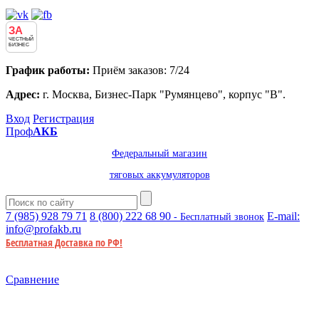
ЗА
ЧЕСТНЫЙ
БИЗНЕС
График работы:
Приём заказов: 7/24
Адрес:
г. Москва, Бизнес-Парк "Румянцево", корпус "В".
Вход
Регистрация
Проф
АКБ
Федеральный магазин
тяговых аккумуляторов
7 (985)
928 79 71
8 (800)
222 68 90
E-mail:
- Бесплатный звонок
info@profakb.ru
Бесплатная Доставка по РФ!
Сравнение