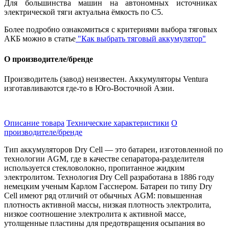
Для большинства машин на автономных источниках
электрической тяги актуальна ёмкость по С5.
Более подробно ознакомиться с критериями выбора тяговых
АКБ можно в статье
"Как выбрать тяговый аккумулятор"
О производителе/бренде
Производитель (завод) неизвестен. Аккумуляторы Ventura
изготавливаются где-то в Юго-Восточной Азии.
Описание товара
Технические характеристики
О
производителе/бренде
Тип аккумуляторов
Dry
Cell
— это батареи, изготовленной по
технологии
AGM
, где в качестве сепаратора-разделителя
используется стекловолокно, пропитанное жидким
электролитом. Технология
Dry
Cell
разработана в 1886 году
немецким ученым Карлом Гасснером. Батареи по типу Dry
Cell имеют ряд отличий от обычных AGM: повышенная
плотность активной массы, низкая плотность электролита,
низкое соотношение электролита к активной массе,
утолщенные пластины для предотвращения осыпания во