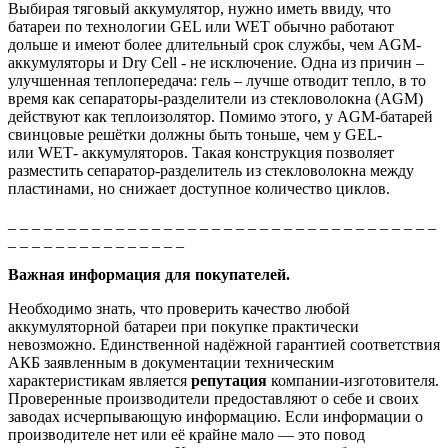
Выбирая тяговый аккумулятор, нужно иметь ввиду, что
батареи по технологии
GEL
или
WET
обычно работают
дольше и имеют более длительный срок службы, чем AGM-
аккумуляторы и
Dry
Cell - не исключение.
Одна из причин –
улучшенная теплопередача: гель – лучше отводит тепло, в то
время как сепараторы-разделители из стекловолокна (AGM)
действуют как теплоизолятор. Помимо этого, у AGM-батарей
свинцовые решётки должны быть тоньше, чем у
GEL
-
или
WET
- аккумуляторов. Такая конструкция позволяет
разместить сепаратор-разделитель из стекловолокна между
пластинами, но снижает доступное количество циклов.
_ _ _ _ _ _ _ _ _ _ _ _ _ _ _ _ _ _ _ _ _ _ _ _ _ _ _ _ _ _ _ _ _ _ _ _
_ _ _ _ _ _ _ _ _ _ _ _ _ _ _
Важная информация для покупателей.
Необходимо знать, что проверить качество любой
аккумуляторной батареи при покупке практически
невозможно. Единственной надёжной гарантией соответствия
АКБ заявленным в документации техническим
характеристикам является
репутация
компании-изготовителя.
Проверенные производители предоставляют о себе и своих
заводах исчерпывающую информацию. Если информации о
производителе нет или её крайне мало — это повод