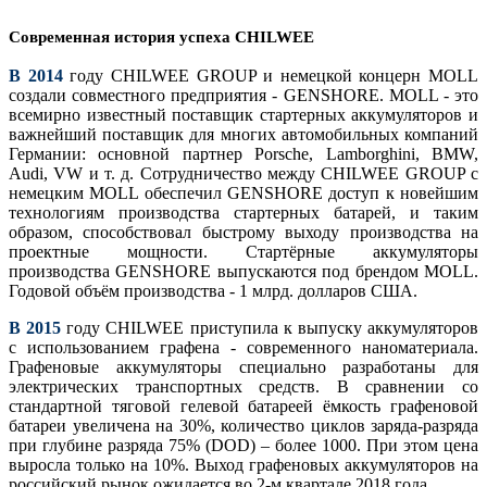
Современная история успеха CHILWEE
В 2014
году CHILWEE GROUP и немецкой концерн MOLL
создали совместного предприятия - GENSHORE. MOLL - это
всемирно известный поставщик стартерных аккумуляторов и
важнейший поставщик для многих автомобильных компаний
Германии: основной партнер Porsche, Lamborghini, BMW,
Audi, VW и т. д. Сотрудничество между CHILWEE GROUP с
немецким MOLL обеспечил GENSHORE доступ к новейшим
технологиям производства стартерных батарей, и таким
образом, способствовал быстрому выходу производства на
проектные мощности. Стартёрные аккумуляторы
производства GENSHORE выпускаются под брендом MOLL.
Годовой объём производства - 1 млрд. долларов США.
В 2015
году CHILWEE приступила к выпуску аккумуляторов
с использованием графена - современного наноматериала.
Графеновые аккумуляторы специально разработаны для
электрических транспортных средств. В сравнении со
стандартной тяговой гелевой батареей ёмкость графеновой
батареи увеличена на 30%, количество циклов заряда-разряда
при глубине разряда 75% (DOD) – более 1000. При этом цeна
выросла только на 10%. Выход графеновых аккумуляторов на
российский рынок ожидается во 2-м квартале 2018 года.