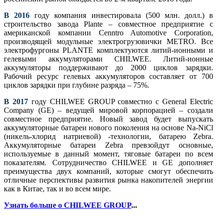
В 2016
году компания инвестировала (500 млн. долл.) в
строительство завода Plante – совместное предприятие с
американской компании Cenntro Automotive Corporation,
производящей модульные электрогрузовички METRO. Все
электрофургоны PLANTE комплектуются литий-ионными и
гелевыми аккумуляторами CHILWEE. Литий-ионные
аккумуляторы поддерживают до 2000 циклов зарядки.
Рабочий ресурс гелевых аккумуляторов составляет от 700
циклов зарядки при глубине разряда – 75%.
В 2017
году CHILWEE GROUP совместно с General Electric
Company (GE) – ведущей мировой корпорацией – создали
совместное предприятие. Новый завод будет выпускать
аккумуляторные батареи нового поколения на основе Na-NiCl
(никель-хлорид натриевой) -технологии, батарею Zebra.
Аккумуляторные батареи Zebra превзойдут основные,
используемые в данный момент, тяговые батареи по всем
показателям. Сотрудничество CHILWEE и GE дополняет
преимущества двух компаний, которые смогут обеспечить
отличные перспективы развития рынка накопителей энергии
как в Китае, так и во всем мире.
Узнать больше о CHILWEE GROUP
...