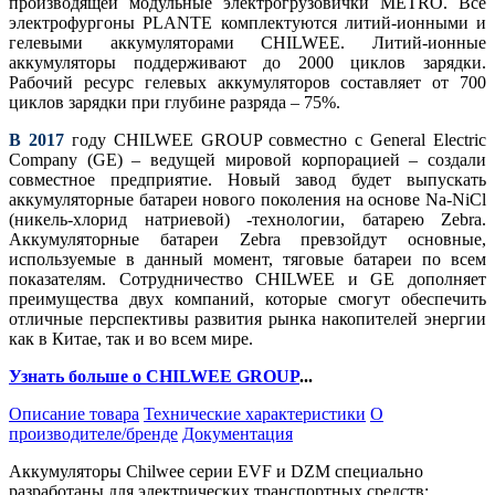
производящей модульные электрогрузовички METRO. Все
электрофургоны PLANTE комплектуются литий-ионными и
гелевыми аккумуляторами CHILWEE. Литий-ионные
аккумуляторы поддерживают до 2000 циклов зарядки.
Рабочий ресурс гелевых аккумуляторов составляет от 700
циклов зарядки при глубине разряда – 75%.
В 2017
году CHILWEE GROUP совместно с General Electric
Company (GE) – ведущей мировой корпорацией – создали
совместное предприятие. Новый завод будет выпускать
аккумуляторные батареи нового поколения на основе Na-NiCl
(никель-хлорид натриевой) -технологии, батарею Zebra.
Аккумуляторные батареи Zebra превзойдут основные,
используемые в данный момент, тяговые батареи по всем
показателям. Сотрудничество CHILWEE и GE дополняет
преимущества двух компаний, которые смогут обеспечить
отличные перспективы развития рынка накопителей энергии
как в Китае, так и во всем мире.
Узнать больше о CHILWEE GROUP
...
Описание товара
Технические характеристики
О
производителе/бренде
Документация
Аккумуляторы Chilwee серии EVF и DZM специально
разработаны для электрических транспортных средств: