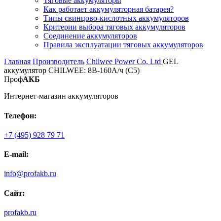
Тяговые аккумуляторы
Как работает аккумуляторная батарея?
Типы свинцово-кислотных аккумуляторов
Критерии выбора тяговых аккумуляторов
Соединение аккумуляторов
Правила эксплуатации тяговых аккумуляторов
Главная
Производитель
Chilwee Power Co, Ltd
GEL
аккумулятор CHILWEE: 8В-160А/ч (С5)
Проф
АКБ
Интернет-магазин аккумуляторов
Телефон:
+7 (495) 928 79 71
E-mail:
info@profakb.ru
Сайт:
profakb.ru