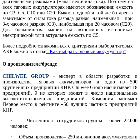
длительными режимами (малая величина тока). Поэтому на
всех тяговых аккумуляторах имеются обозначения: ёмкость
по С3, С5, С10 или С20. Ёмкость одной и той же батареи в
зависимом от силы тока разряда разная: наименьшая – при
3-х часовом разряде (С3), наибольшая при 20 часовом (С20).
Для большинства машин на автономных источниках
электрической тяги актуальна ёмкость по С5.
Более подробно ознакомиться с критериями выбора тяговых
АКБ можно в статье
"Как выбрать тяговый аккумулятор"
О производителе/бренде
CHILWEE GROUP
- эксперт в области разработки и
производства тяговых аккумуляторов и одно из 500
крупнейших предприятий КНР. Chilwee Group насчитывает 18
предприятий, 9 из которых входят в число национальных
высокотехнологичных предприятий. Компания занимает
Первое место в рейтинге «50 лучших частных предприятий
КНР.
·
Численность сотрудников группы – более 22.000
человек;
·
Объем производства– 250 миллионов аккумуляторов в