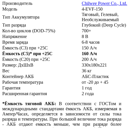
Производитель
Chilwee Power Co., Ltd.
Модель
4-EVF-150
Тяговый, Гелевый,
Тип Аккумулятора
Необслуживаемый
Тип разряда
Глубокий (Deep Cycle)
Кол-во циклов (DOD-75%)
700+
Напряжение
8 В
Время заряда
6-8 часов
Ёмкость (С3) при +25С
150 А/ч
Ёмкость (С5)
*
при +25С
160 А/ч
Ёмкость (С20) при +25С
200 А/ч
Размер: ДхШхВ
330х180х221
Вес
36 кг
Контейнер АКБ
АБС-Пластик
Рабочая температура
от -20 до + 45
Гарантия
1 год
Расширенная гарантия
2 года
*Ёмкость тяговой АКБ:
В соответствии с ГОСТом и
международными стандартами ёмкость АКБ, измеряемая в
Ампер/Часах, определяется в зависимости от силы тока
разряда и температуры. При большой величине тока разряда
- АКБ отдают емкость меньше, чем при разряде более