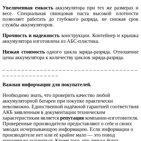
Увеличенная емкость
аккумулятора при тех же размерах и
весе. Специальная свинцовая паста высокой плотности
позволяет работать до глубокого разряда, не снижая срок
службы аккумуляторов.
Прочность и надежность
конструкции. Контейнер и крышка
аккумулятора изготовлена из АБС-пластика.
Низкая стоимость
одного цикла заряда-разряда. Отношение
цены аккумулятора к количеству циклов заряда-разряда.
_ _ _ _ _ _ _ _ _ _ _ _ _ _ _ _ _ _ _ _ _ _ _ _ _ _ _ _ _ _ _ _ _ _ _ _
_ _ _ _ _ _ _ _ _ _ _ _ _ _ _
Важная информация для покупателей.
Необходимо знать, что проверить качество любой
аккумуляторной батареи при покупке практически
невозможно. Единственной надёжной гарантией соответствия
АКБ заявленным в документации техническим
характеристикам является
репутация
компании-изготовителя.
Проверенные производители предоставляют о себе и своих
заводах исчерпывающую информацию. Если информации о
производителе нет или её крайне мало — это повод
хорошенько задуматься. Кроме того, что деньги будут