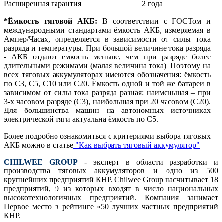
Расширенная гарантия
2 года
*Ёмкость тяговой АКБ:
В соответствии с ГОСТом и
международными стандартами ёмкость АКБ, измеряемая в
Ампер/Часах, определяется в зависимости от силы тока
разряда и температуры. При большой величине тока разряда
- АКБ отдают емкость меньше, чем при разряде более
длительными режимами (малая величина тока). Поэтому на
всех тяговых аккумуляторах имеются обозначения: ёмкость
по С3, С5, С10 или С20. Ёмкость одной и той же батареи в
зависимом от силы тока разряда разная: наименьшая – при
3-х часовом разряде (С3), наибольшая при 20 часовом (С20).
Для большинства машин на автономных источниках
электрической тяги актуальна ёмкость по С5.
Более подробно ознакомиться с критериями выбора тяговых
АКБ можно в статье
"Как выбрать тяговый аккумулятор"
CHILWEE GROUP
- эксперт в области разработки и
производства тяговых аккумуляторов и одно из 500
крупнейших предприятий КНР. Chilwee Group насчитывает 18
предприятий, 9 из которых входят в число национальных
высокотехнологичных предприятий. Компания занимает
Первое место в рейтинге «50 лучших частных предприятий
КНР.