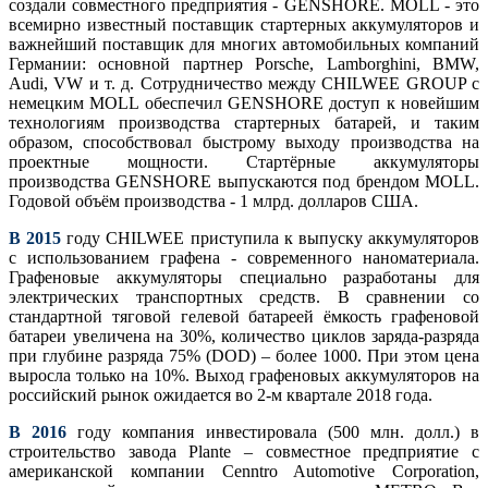
создали совместного предприятия - GENSHORE. MOLL - это
всемирно известный поставщик стартерных аккумуляторов и
важнейший поставщик для многих автомобильных компаний
Германии: основной партнер Porsche, Lamborghini, BMW,
Audi, VW и т. д. Сотрудничество между CHILWEE GROUP с
немецким MOLL обеспечил GENSHORE доступ к новейшим
технологиям производства стартерных батарей, и таким
образом, способствовал быстрому выходу производства на
проектные мощности. Стартёрные аккумуляторы
производства GENSHORE выпускаются под брендом MOLL.
Годовой объём производства - 1 млрд. долларов США.
В 2015
году CHILWEE приступила к выпуску аккумуляторов
с использованием графена - современного наноматериала.
Графеновые аккумуляторы специально разработаны для
электрических транспортных средств. В сравнении со
стандартной тяговой гелевой батареей ёмкость графеновой
батареи увеличена на 30%, количество циклов заряда-разряда
при глубине разряда 75% (DOD) – более 1000. При этом цeна
выросла только на 10%. Выход графеновых аккумуляторов на
российский рынок ожидается во 2-м квартале 2018 года.
В 2016
году компания инвестировала (500 млн. долл.) в
строительство завода Plante – совместное предприятие с
американской компании Cenntro Automotive Corporation,