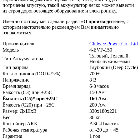
потрачены впустую, такой аккумулятор легко может вывести
из строя дорогостоящее оборудование и электронику.
Именно поэтому мы сделали раздел
«О производителе»
, с
которым настоятельно рекомендуем Вам внимательно
ознакомиться.
Производитель
Chilwee Power Co., Ltd.
Модель
4-EVF-150
Тяговый, Гелевый,
Тип Аккумулятора
Необслуживаемый
Тип разряда
Глубокий (Deep Cycle)
Кол-во циклов (DOD-75%)
700+
Напряжение
8 В
Время заряда
6-8 часов
Ёмкость (С3) при +25С
150 А/ч
Ёмкость (С5)
*
при +25С
160 А/ч
Ёмкость (С20) при +25С
200 А/ч
Размер: ДхШхВ
330х180х221
Вес
36 кг
Контейнер АКБ
АБС-Пластик
Рабочая температура
от -20 до + 45
Гарантия
1 год