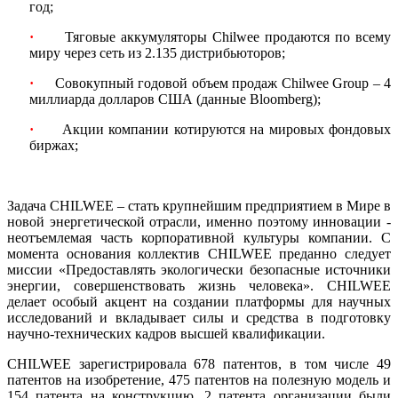
год;
·
Тяговые аккумуляторы Chilwee продаются по всему
миру через сеть из 2.135 дистрибьюторов;
·
Совокупный годовой объем продаж Chilwee Group – 4
миллиарда долларов США (данные Bloomberg);
·
Акции компании котируются на мировых фондовых
биржах;
Задача CHILWEE – стать крупнейшим предприятием в Мире в
новой энергетической отрасли, именно поэтому инновации -
неотъемлемая часть корпоративной культуры компании. С
момента основания коллектив CHILWEE преданно следует
миссии «Предоставлять экологически безопасные источники
энергии, совершенствовать жизнь человека». CHILWEE
делает особый акцент на создании платформы для научных
исследований и вкладывает силы и средства в подготовку
научно-технических кадров высшей квалификации.
CHILWEE зарегистрировала 678 патентов, в том числе 49
патентов на изобретение, 475 патентов на полезную модель и
154 патента на конструкцию, 2 патента организации были