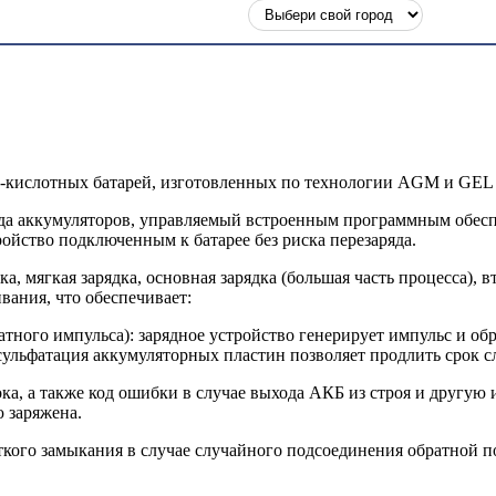
во-кислотных батарей, изготовленных по технологии AGM и GEL
яда аккумуляторов, управляемый встроенным программным обесп
ройство подключенным к батарее без риска перезаряда.
ка, мягкая зарядка, основная зарядка (большая часть процесса), 
вания, что обеспечивает:
атного импульса): зарядное устройство генерирует импульс и о
льфатация аккумуляторных пластин позволяет продлить срок сл
ока, а также код ошибки в случае выхода АКБ из строя и другу
ю заряжена.
откого замыкания в случае случайного подсоединения обратной п