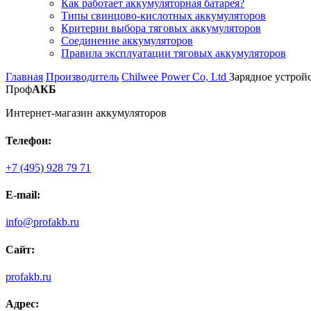
Как работает аккумуляторная батарея?
Типы свинцово-кислотных аккумуляторов
Критерии выбора тяговых аккумуляторов
Соединение аккумуляторов
Правила эксплуатации тяговых аккумуляторов
Главная
Производитель
Chilwee Power Co, Ltd
Зарядное устройс
Проф
АКБ
Интернет-магазин аккумуляторов
Телефон:
+7 (495) 928 79 71
E-mail:
info@profakb.ru
Сайт:
profakb.ru
Адрес: