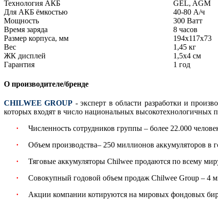
Технология АКБ
GEL, AGM
Для АКБ ёмкостью
40-80 А/ч
Мощность
300 Ватт
Время заряда
8 часов
Размер корпуса, мм
194х117х73
Вес
1,45 кг
ЖК дисплей
1,5х4 см
Гарантия
1 год
О производителе/бренде
CHILWEE GROUP
- эксперт в области разработки и произв
которых входят в число национальных высокотехнологичных п
·
Численность сотрудников группы – более 22.000 челове
·
Объем производства– 250 миллионов аккумуляторов в г
·
Тяговые аккумуляторы Chilwee продаются по всему миру
·
Совокупный годовой объем продаж Chilwee Group – 4 
·
Акции компании котируются на мировых фондовых би