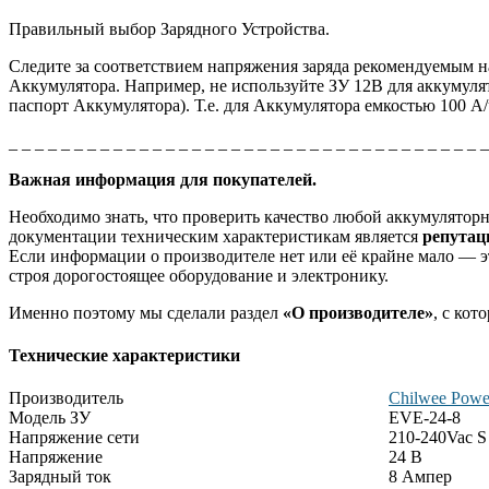
Правильный выбор Зарядного Устройства.
Следите за соответствием напряжения заряда рекомендуемым н
Аккумулятора. Например, не используйте ЗУ 12В для аккумулят
паспорт Аккумулятора). Т.е. для Аккумулятора емкостью 100 А
_ _ _ _ _ _ _ _ _ _ _ _ _ _ _ _ _ _ _ _ _ _ _ _ _ _ _ _ _ _ _ _ _ _ _ _ 
Важная информация для покупателей.
Необходимо знать, что проверить качество любой аккумулято
документации техническим характеристикам является
репута
Если информации о производителе нет или её крайне мало — эт
строя дорогостоящее оборудование и электронику.
Именно поэтому мы сделали раздел
«О производителе»
, с ко
Технические характеристики
Производитель
Chilwee Power
Модель ЗУ
EVE-24-8
Напряжение сети
210-240Vac S
Напряжение
24 В
Зарядный ток
8 Ампер