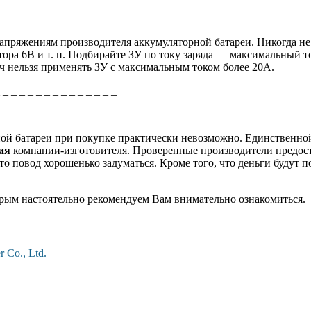
апряжениям производителя аккумуляторной батареи. Никогда не
ора 6В и т. п. Подбирайте ЗУ по току заряда — максимальный то
/ч нельзя применять ЗУ с максимальным током более 20А.
_ _ _ _ _ _ _ _ _ _ _ _ _ _ _
рной батареи при покупке практически невозможно. Единственно
ция
компании-изготовителя. Проверенные производители предос
о повод хорошенько задуматься. Кроме того, что деньги будут п
торым настоятельно рекомендуем Вам внимательно ознакомиться.
 Co., Ltd.