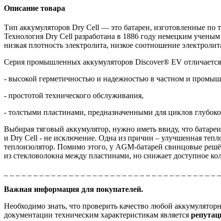
Описание товара
Тип аккумуляторов
Dry
Cell
— это батареи, изготовленные по
Технология
Dry
Cell
разработана в 1886 году немецким ученым
низкая плотность электролита, низкое соотношение электроли
Серия промышленных аккумуляторов Discover® EV отличается
- высокой герметичностью и надежностью в частном и промы
- простотой технического обслуживания,
- толстыми пластинами, предназначенными для циклов глубоког
Выбирая тяговый аккумулятор, нужно иметь ввиду, что батаре
и
Dry
Cell - не исключение.
Одна из причин – улучшенная тепло
теплоизолятор. Помимо этого, у AGM-батарей свинцовые решё
из стекловолокна между пластинами, но снижает доступное ко
_ _ _ _ _ _ _ _ _ _ _ _ _ _ _ _ _ _ _ _ _ _ _ _ _ _ _ _ _ _ _ _ _ _ _ _ 
Важная информация для покупателей.
Необходимо знать, что проверить качество любой аккумулято
документации техническим характеристикам является
репута