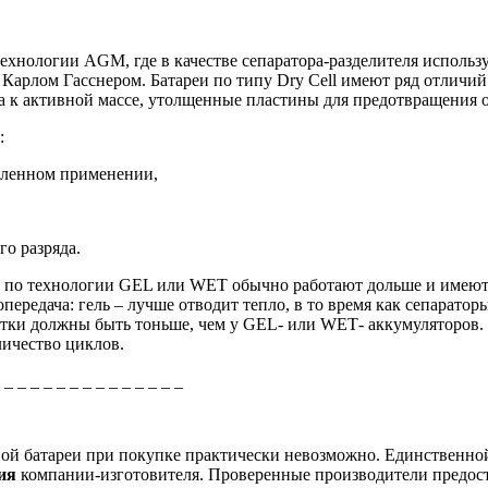
 технологии
AGM
, где в качестве сепаратора-разделителя испол
 Карлом Гасснером. Батареи по типу Dry Cell имеют ряд отлич
та к активной массе, утолщенные пластины для предотвращения 
:
шленном применении,
о разряда.
и по технологии
GEL
или
WET
обычно работают дольше и имеют
передача: гель – лучше отводит тепло, в то время как сепарато
тки должны быть тоньше, чем у
GEL
- или
WET
- аккумуляторов.
личество циклов.
_ _ _ _ _ _ _ _ _ _ _ _ _ _ _
рной батареи при покупке практически невозможно. Единственно
ция
компании-изготовителя. Проверенные производители предос