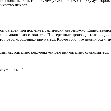
тки должны быть тоньше, чем у
GEL
- или
WET
- аккумуляторов.
личество циклов.
_ _ _ _ _ _ _ _ _ _ _ _ _ _ _
рной батареи при покупке практически невозможно. Единственно
ция
компании-изготовителя. Проверенные производители предос
о повод хорошенько задуматься. Кроме того, что деньги будут п
торым настоятельно рекомендуем Вам внимательно ознакомиться.
обслуживаемый