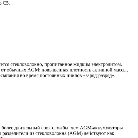
о С5.
ьзуется стекловолокно, пропитанное жидким электролитом.
ий от обычных AGM: повышенная плотность активной массы,
осыпания во время постоянных циклов «заряд-разряд».
 более длительный срок службы, чем AGM-аккумуляторы
ры-разделители из стекловолокна (AGM) действуют как