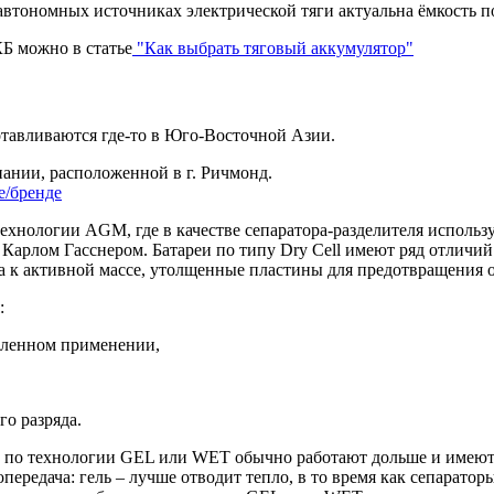
автономных источниках электрической тяги актуальна ёмкость п
Б можно в статье
"Как выбрать тяговый аккумулятор"
отавливаются где-то в Юго-Восточной Азии.
пании, расположенной в г. Ричмонд.
е/бренде
 технологии
AGM
, где в качестве сепаратора-разделителя испол
 Карлом Гасснером. Батареи по типу Dry Cell имеют ряд отлич
та к активной массе, утолщенные пластины для предотвращения 
:
шленном применении,
о разряда.
и по технологии
GEL
или
WET
обычно работают дольше и имеют
передача: гель – лучше отводит тепло, в то время как сепарато