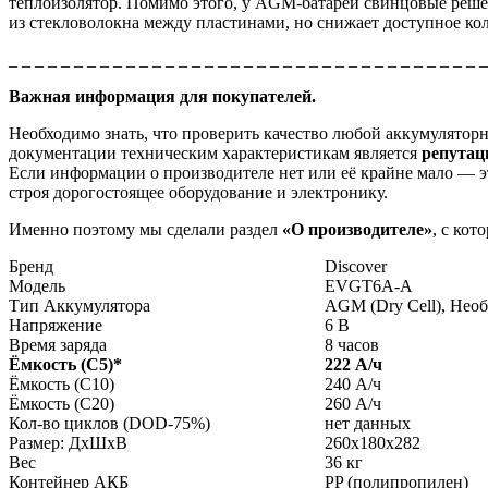
теплоизолятор. Помимо этого, у AGM-батарей свинцовые решё
из стекловолокна между пластинами, но снижает доступное ко
_ _ _ _ _ _ _ _ _ _ _ _ _ _ _ _ _ _ _ _ _ _ _ _ _ _ _ _ _ _ _ _ _ _ _ _ 
Важная информация для покупателей.
Необходимо знать, что проверить качество любой аккумулято
документации техническим характеристикам является
репута
Если информации о производителе нет или её крайне мало — эт
строя дорогостоящее оборудование и электронику.
Именно поэтому мы сделали раздел
«О производителе»
, с ко
Бренд
Discover
Модель
EVGT6A-A
Тип Аккумулятора
AGM (Dry Cell), Не
Напряжение
6 В
Время заряда
8 часов
Ёмкость (С5)
*
222 А/ч
Ёмкость (С10)
240 А/ч
Ёмкость (С20)
260 А/ч
Кол-во циклов (DOD-75%)
нет данных
Размер: ДхШхВ
260x180x282
Вес
36 кг
Контейнер АКБ
PP (полипропилен)