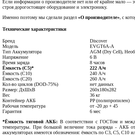
Если информации о производителе нет или её крайне мало — эт
строя дорогостоящее оборудование и электронику.
Именно поэтому мы сделали раздел
«О производителе»
, с ко
Технические характеристики
Бренд
Discover
Модель
EVGT6A-A
Тип Аккумулятора
AGM (Dry Cell), Не
Напряжение
6 В
Время заряда
8 часов
Ёмкость (С5)
*
222 А/ч
Ёмкость (С10)
240 А/ч
Ёмкость (С20)
260 А/ч
Кол-во циклов (DOD-75%)
нет данных
Размер: ДхШхВ
260x180x282
Вес
36 кг
Контейнер АКБ
PP (полипропилен)
Рабочая температура
от -20 до + 45
Гарантия
6 мес
*Ёмкость тяговой АКБ:
В соответствии с ГОСТом и между
температуры. При большой величине тока разряда - АКБ от
аккумуляторах имеются обозначения: ёмкость по С3, С5, С10 ил