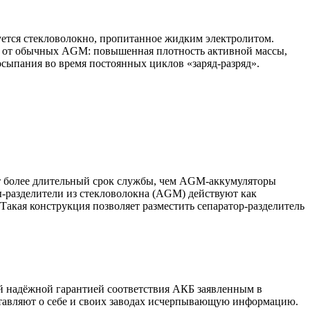
ьзуется стекловолокно, пропитанное жидким электролитом.
ий от обычных AGM: повышенная плотность активной массы,
осыпания во время постоянных циклов «заряд-разряд».
 более длительный срок службы, чем AGM-аккумуляторы
ры-разделители из стекловолокна (AGM) действуют как
 Такая конструкция позволяет разместить сепаратор-разделитель
й надёжной гарантией соответствия АКБ заявленным в
тавляют о себе и своих заводах исчерпывающую информацию.