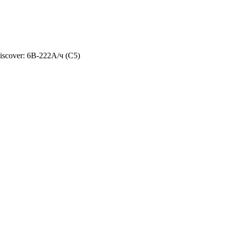
scover: 6В-222А/ч (С5)