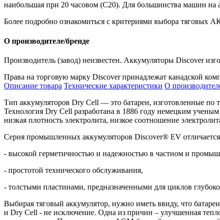
наибольшая при 20 часовом (С20). Для большинства машин на 
Более подробно ознакомиться с критериями выбора тяговых АК
О производителе/бренде
Производитель (завод) неизвестен. Аккумуляторы Discover изг
Права на торговую марку Discover принадлежат канадской ком
Описание товара
Технические характеристики
О производител
Тип аккумуляторов
Dry
Cell
— это батареи, изготовленные по
Технология
Dry
Cell
разработана в 1886 году немецким ученым
низкая плотность электролита, низкое соотношение электроли
Серия промышленных аккумуляторов Discover® EV отличается
- высокой герметичностью и надежностью в частном и промы
- простотой технического обслуживания,
- толстыми пластинами, предназначенными для циклов глубоког
Выбирая тяговый аккумулятор, нужно иметь ввиду, что батаре
и
Dry
Cell - не исключение.
Одна из причин – улучшенная тепло