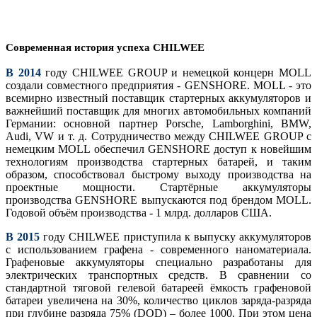
Современная история успеха CHILWEE
В 2014
году CHILWEE GROUP и немецкой концерн MOLL
создали совместного предприятия - GENSHORE. MOLL - это
всемирно известный поставщик стартерных аккумуляторов и
важнейший поставщик для многих автомобильных компаний
Германии: основной партнер Porsche, Lamborghini, BMW,
Audi, VW и т. д. Сотрудничество между CHILWEE GROUP с
немецким MOLL обеспечил GENSHORE доступ к новейшим
технологиям производства стартерных батарей, и таким
образом, способствовал быстрому выходу производства на
проектные мощности. Стартёрные аккумуляторы
производства GENSHORE выпускаются под брендом MOLL.
Годовой объём производства - 1 млрд. долларов США.
В 2015
году CHILWEE приступила к выпуску аккумуляторов
с использованием графена - современного наноматериала.
Графеновые аккумуляторы специально разработаны для
электрических транспортных средств. В сравнении со
стандартной тяговой гелевой батареей ёмкость графеновой
батареи увеличена на 30%, количество циклов заряда-разряда
при глубине разряда 75% (DOD) – более 1000. При этом цeна