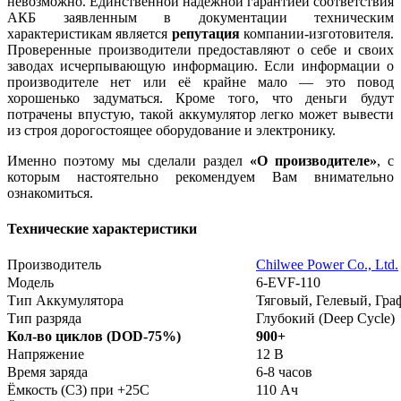
невозможно. Единственной надёжной гарантией соответствия
АКБ заявленным в документации техническим
характеристикам является
репутация
компании-изготовителя.
Проверенные производители предоставляют о себе и своих
заводах исчерпывающую информацию. Если информации о
производителе нет или её крайне мало — это повод
хорошенько задуматься. Кроме того, что деньги будут
потрачены впустую, такой аккумулятор легко может вывести
из строя дорогостоящее оборудование и электронику.
Именно поэтому мы сделали раздел
«О производителе»
, с
которым настоятельно рекомендуем Вам внимательно
ознакомиться.
Технические характеристики
Производитель
Chilwee Power Co., Ltd.
Модель
6-EVF-110
Тип Аккумулятора
Тяговый, Гелевый, Гр
Тип разряда
Глубокий (Deep Cycle)
Кол-во циклов (DOD-75%)
900+
Напряжение
12 В
Время заряда
6-8 часов
Ёмкость (С3) при +25С
110 Ач