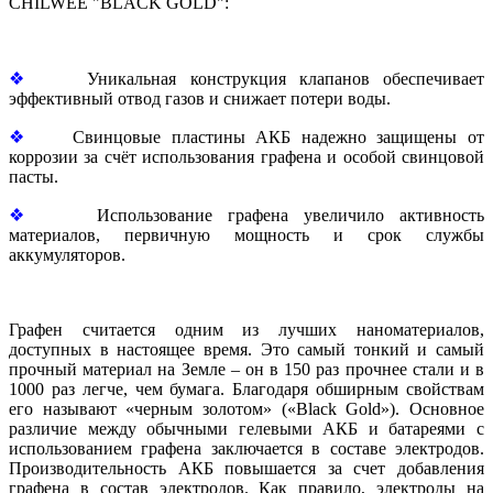
CHILWEE "BLACK GOLD":
❖
Уникальная конструкция клапанов обеспечивает
эффективный отвод газов и снижает потери воды.
❖
Свинцовые пластины АКБ надежно защищены от
коррозии за счёт использования графена и особой свинцовой
пасты.
❖
Использование графена увеличило активность
материалов, первичную мощность и срок службы
аккумуляторов.
Графен считается одним из лучших наноматериалов,
доступных в настоящее время. Это самый тонкий и самый
прочный материал на Земле – он в 150 раз прочнее стали и в
1000 раз легче, чем бумага. Благодаря обширным свойствам
его называют «черным золотом» («Black Gold»). Основное
различие между обычными гелевыми АКБ и батареями с
использованием графена заключается в составе электродов.
Производительность АКБ повышается за счет добавления
графена в состав электродов. Как правило, электроды на