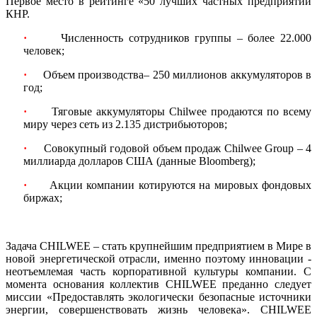
Первое место в рейтинге «50 лучших частных предприятий
КНР.
·
Численность сотрудников группы – более 22.000
человек;
·
Объем производства– 250 миллионов аккумуляторов в
год;
·
Тяговые аккумуляторы Chilwee продаются по всему
миру через сеть из 2.135 дистрибьюторов;
·
Совокупный годовой объем продаж Chilwee Group – 4
миллиарда долларов США (данные Bloomberg);
·
Акции компании котируются на мировых фондовых
биржах;
Задача CHILWEE – стать крупнейшим предприятием в Мире в
новой энергетической отрасли, именно поэтому инновации -
неотъемлемая часть корпоративной культуры компании. С
момента основания коллектив CHILWEE преданно следует
миссии «Предоставлять экологически безопасные источники
энергии, совершенствовать жизнь человека». CHILWEE