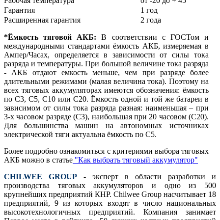
Рабочая температура
от -20 до + 45
Гарантия
1 год
Расширенная гарантия
2 года
*Ёмкость тяговой АКБ:
В соответствии с ГОСТом и
международными стандартами ёмкость АКБ, измеряемая в
Ампер/Часах, определяется в зависимости от силы тока
разряда и температуры. При большой величине тока разряда
- АКБ отдают емкость меньше, чем при разряде более
длительными режимами (малая величина тока). Поэтому на
всех тяговых аккумуляторах имеются обозначения: ёмкость
по С3, С5, С10 или С20. Ёмкость одной и той же батареи в
зависимом от силы тока разряда разная: наименьшая – при
3-х часовом разряде (С3), наибольшая при 20 часовом (С20).
Для большинства машин на автономных источниках
электрической тяги актуальна ёмкость по С5.
Более подробно ознакомиться с критериями выбора тяговых
АКБ можно в статье
"Как выбрать тяговый аккумулятор"
CHILWEE GROUP
- эксперт в области разработки и
производства тяговых аккумуляторов и одно из 500
крупнейших предприятий КНР. Chilwee Group насчитывает 18
предприятий, 9 из которых входят в число национальных
высокотехнологичных предприятий. Компания занимает