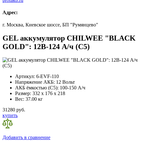
profakb.ru
Адрес:
г. Москва, Киевское шоссе, БП "Румянцево"
GEL аккумулятор CHILWEE "BLACK
GOLD": 12В-124 А/ч (С5)
Артикул:
6-EVF-110
Напряжение АКБ:
12 Вольт
АКБ ёмкостью (С5):
100-150 А/ч
Размер:
332 x 176 x 218
Вес:
37.00 кг
31280 руб.
купить
Добавить в сравнение