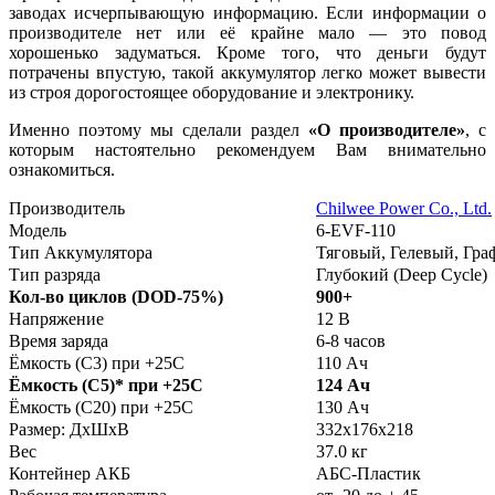
заводах исчерпывающую информацию. Если информации о
производителе нет или её крайне мало — это повод
хорошенько задуматься. Кроме того, что деньги будут
потрачены впустую, такой аккумулятор легко может вывести
из строя дорогостоящее оборудование и электронику.
Именно поэтому мы сделали раздел
«О производителе»
, с
которым настоятельно рекомендуем Вам внимательно
ознакомиться.
Производитель
Chilwee Power Co., Ltd.
Модель
6-EVF-110
Тип Аккумулятора
Тяговый, Гелевый, Гр
Тип разряда
Глубокий (Deep Cycle)
Кол-во циклов (DOD-75%)
900+
Напряжение
12 В
Время заряда
6-8 часов
Ёмкость (С3) при +25С
110 Ач
Ёмкость (С5)
*
при +25С
124 Ач
Ёмкость (С20) при +25С
130 Ач
Размер: ДхШхВ
332х176х218
Вес
37.0 кг
Контейнер АКБ
АБС-Пластик