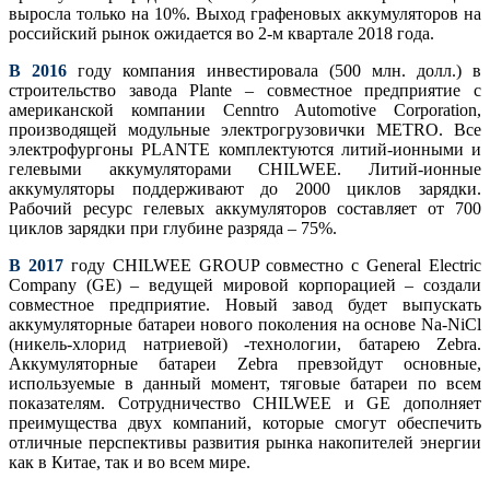
выросла только на 10%. Выход графеновых аккумуляторов на
российский рынок ожидается во 2-м квартале 2018 года.
В 2016
году компания инвестировала (500 млн. долл.) в
строительство завода Plante – совместное предприятие с
американской компании Cenntro Automotive Corporation,
производящей модульные электрогрузовички METRO. Все
электрофургоны PLANTE комплектуются литий-ионными и
гелевыми аккумуляторами CHILWEE. Литий-ионные
аккумуляторы поддерживают до 2000 циклов зарядки.
Рабочий ресурс гелевых аккумуляторов составляет от 700
циклов зарядки при глубине разряда – 75%.
В 2017
году CHILWEE GROUP совместно с General Electric
Company (GE) – ведущей мировой корпорацией – создали
совместное предприятие. Новый завод будет выпускать
аккумуляторные батареи нового поколения на основе Na-NiCl
(никель-хлорид натриевой) -технологии, батарею Zebra.
Аккумуляторные батареи Zebra превзойдут основные,
используемые в данный момент, тяговые батареи по всем
показателям. Сотрудничество CHILWEE и GE дополняет
преимущества двух компаний, которые смогут обеспечить
отличные перспективы развития рынка накопителей энергии
как в Китае, так и во всем мире.