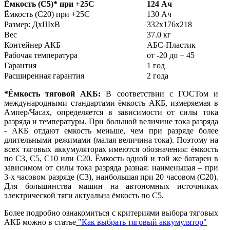
Ёмкость (С5)
*
при +25С
124 Ач
Ёмкость (С20) при +25С
130 Ач
Размер: ДхШхВ
332х176х218
Вес
37.0 кг
Контейнер АКБ
АБС-Пластик
Рабочая температура
от -20 до + 45
Гарантия
1 год
Расширенная гарантия
2 года
*Ёмкость тяговой АКБ:
В соответствии с ГОСТом и
международными стандартами ёмкость АКБ, измеряемая в
Ампер/Часах, определяется в зависимости от силы тока
разряда и температуры. При большой величине тока разряда
- АКБ отдают емкость меньше, чем при разряде более
длительными режимами (малая величина тока). Поэтому на
всех тяговых аккумуляторах имеются обозначения: ёмкость
по С3, С5, С10 или С20. Ёмкость одной и той же батареи в
зависимом от силы тока разряда разная: наименьшая – при
3-х часовом разряде (С3), наибольшая при 20 часовом (С20).
Для большинства машин на автономных источниках
электрической тяги актуальна ёмкость по С5.
Более подробно ознакомиться с критериями выбора тяговых
АКБ можно в статье
"Как выбрать тяговый аккумулятор"