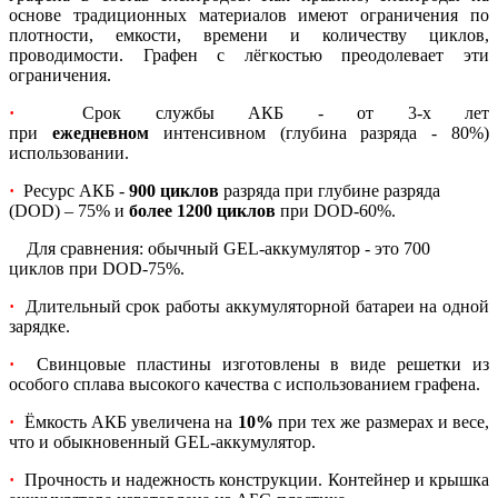
основе традиционных материалов имеют ограничения по
плотности, емкости, времени и количеству циклов,
проводимости. Графен с лёгкостью преодолевает эти
ограничения.
·
Срок службы АКБ - от 3-х лет
при
ежедневном
интенсивном (глубина разряда - 80%)
использовании.
·
Ресурс АКБ -
900 циклов
разряда при глубине разряда
(DOD) – 75% и
более 1200 циклов
при DOD-60%.
Для сравнения: обычный GEL-аккумулятор - это 700
циклов при DOD-75%.
·
Длительный срок работы аккумуляторной батареи на одной
зарядке.
·
Свинцовые пластины изготовлены в виде решетки из
особого сплава высокого качества с использованием графена.
·
Ёмкость АКБ увеличена на
10%
при тех же размерах и весе,
что и обыкновенный GEL-аккумулятор.
·
Прочность и надежность конструкции. Контейнер и крышка