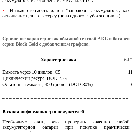
аккумулятора изготовлена из АБС-пластика.
·
Низкая стоимость одной "заправки" аккумулятора, как
отношение цены к ресурсу (цена одного глубокого цикла).
Сравнение характеристик обычной гелевой АКБ и батареи
серии Black Gold с добавлением графена.
Характеристика
6-E
Ёмкость через 10 циклов, С5
1
Циклический ресурс, DOD-75%
Остаточная ёмкость, 350 циклов (DOD-80%)
_ _ _ _ _ _ _ _ _ _ _ _ _ _ _ _ _ _ _ _ _ _ _ _ _ _ _ _ _ _ _ _ _ _ _ _
_ _ _ _ _ _ _ _ _ _ _ _ _ _ _ _
Важная информация для покупателей.
Необходимо знать, что проверить качество любой
аккумуляторной батареи при покупке практически