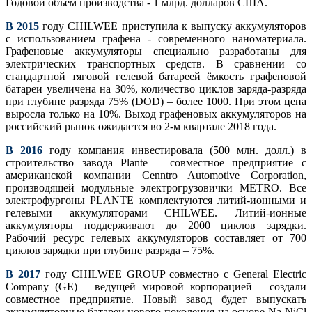
Годовой объём производства - 1 млрд. долларов США.
В 2015
году CHILWEE приступила к выпуску аккумуляторов
с использованием графена - современного наноматериала.
Графеновые аккумуляторы специально разработаны для
электрических транспортных средств. В сравнении со
стандартной тяговой гелевой батареей ёмкость графеновой
батареи увеличена на 30%, количество циклов заряда-разряда
при глубине разряда 75% (DOD) – более 1000. При этом цeна
выросла только на 10%. Выход графеновых аккумуляторов на
российский рынок ожидается во 2-м квартале 2018 года.
В 2016
году компания инвестировала (500 млн. долл.) в
строительство завода Plante – совместное предприятие с
американской компании Cenntro Automotive Corporation,
производящей модульные электрогрузовички METRO. Все
электрофургоны PLANTE комплектуются литий-ионными и
гелевыми аккумуляторами CHILWEE. Литий-ионные
аккумуляторы поддерживают до 2000 циклов зарядки.
Рабочий ресурс гелевых аккумуляторов составляет от 700
циклов зарядки при глубине разряда – 75%.
В 2017
году CHILWEE GROUP совместно с General Electric
Company (GE) – ведущей мировой корпорацией – создали
совместное предприятие. Новый завод будет выпускать
аккумуляторные батареи нового поколения на основе Na-NiCl