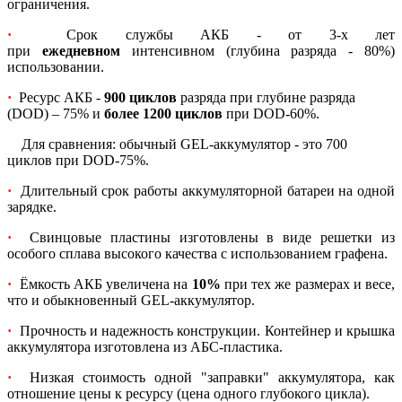
ограничения.
·
Срок службы АКБ - от 3-х лет
при
ежедневном
интенсивном (глубина разряда - 80%)
использовании.
·
Ресурс АКБ -
900 циклов
разряда при глубине разряда
(DOD) – 75% и
более 1200 циклов
при DOD-60%.
Для сравнения: обычный GEL-аккумулятор - это 700
циклов при DOD-75%.
·
Длительный срок работы аккумуляторной батареи на одной
зарядке.
·
Свинцовые пластины изготовлены в виде решетки из
особого сплава высокого качества с использованием графена.
·
Ёмкость АКБ увеличена на
10%
при тех же размерах и весе,
что и обыкновенный GEL-аккумулятор.
·
Прочность и надежность конструкции. Контейнер и крышка
аккумулятора изготовлена из АБС-пластика.
·
Низкая стоимость одной "заправки" аккумулятора, как
отношение цены к ресурсу (цена одного глубокого цикла).