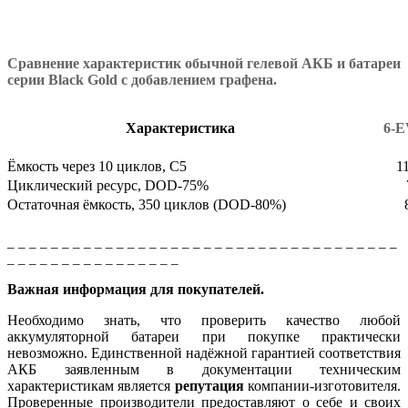
Сравнение характеристик обычной гелевой АКБ и батареи
серии Black Gold с добавлением графена.
Характеристика
6-E
Ёмкость через 10 циклов, С5
1
Циклический ресурс, DOD-75%
Остаточная ёмкость, 350 циклов (DOD-80%)
_ _ _ _ _ _ _ _ _ _ _ _ _ _ _ _ _ _ _ _ _ _ _ _ _ _ _ _ _ _ _ _ _ _ _ _
_ _ _ _ _ _ _ _ _ _ _ _ _ _ _ _
Важная информация для покупателей.
Необходимо знать, что проверить качество любой
аккумуляторной батареи при покупке практически
невозможно. Единственной надёжной гарантией соответствия
АКБ заявленным в документации техническим
характеристикам является
репутация
компании-изготовителя.
Проверенные производители предоставляют о себе и своих