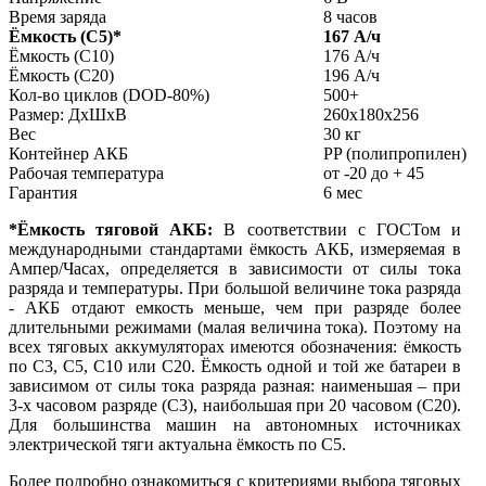
Время заряда
8 часов
Ёмкость (С5)
*
167 А/ч
Ёмкость (С10)
176 А/ч
Ёмкость (С20)
196 А/ч
Кол-во циклов (DOD-80%)
500+
Размер: ДхШхВ
260x180x256
Вес
30 кг
Контейнер АКБ
PP (полипропилен)
Рабочая температура
от -20 до + 45
Гарантия
6 мес
*Ёмкость тяговой АКБ:
В соответствии с ГОСТом и
международными стандартами ёмкость АКБ, измеряемая в
Ампер/Часах, определяется в зависимости от силы тока
разряда и температуры. При большой величине тока разряда
- АКБ отдают емкость меньше, чем при разряде более
длительными режимами (малая величина тока). Поэтому на
всех тяговых аккумуляторах имеются обозначения: ёмкость
по С3, С5, С10 или С20. Ёмкость одной и той же батареи в
зависимом от силы тока разряда разная: наименьшая – при
3-х часовом разряде (С3), наибольшая при 20 часовом (С20).
Для большинства машин на автономных источниках
электрической тяги актуальна ёмкость по С5.
Более подробно ознакомиться с критериями выбора тяговых