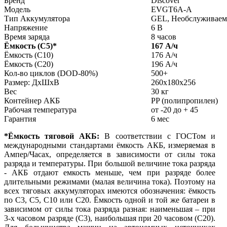
Бренд
Discover
Модель
EVGT6A-A
Тип Аккумулятора
GEL, Необслуживаем
Напряжение
6 В
Время заряда
8 часов
Ёмкость (С5)
*
167 А/ч
Ёмкость (С10)
176 А/ч
Ёмкость (С20)
196 А/ч
Кол-во циклов (DOD-80%)
500+
Размер: ДхШхВ
260x180x256
Вес
30 кг
Контейнер АКБ
PP (полипропилен)
Рабочая температура
от -20 до + 45
Гарантия
6 мес
*Ёмкость тяговой АКБ:
В соответствии с ГОСТом и
международными стандартами ёмкость АКБ, измеряемая в
Ампер/Часах, определяется в зависимости от силы тока
разряда и температуры. При большой величине тока разряда
- АКБ отдают емкость меньше, чем при разряде более
длительными режимами (малая величина тока). Поэтому на
всех тяговых аккумуляторах имеются обозначения: ёмкость
по С3, С5, С10 или С20. Ёмкость одной и той же батареи в
зависимом от силы тока разряда разная: наименьшая – при
3-х часовом разряде (С3), наибольшая при 20 часовом (С20).