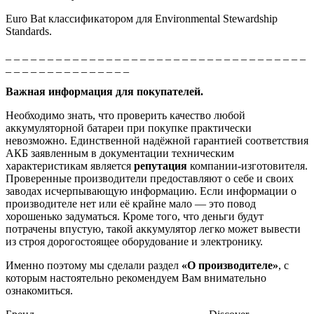
Euro Bat
классификатором для
Environmental Stewardship
Standards.
_ _ _ _ _ _ _ _ _ _ _ _ _ _ _ _ _ _ _ _ _ _ _ _ _ _ _ _ _ _ _ _ _ _ _ _
_ _ _ _ _ _ _ _ _ _ _ _ _ _ _
Важная информация для покупателей.
Необходимо знать, что проверить качество любой
аккумуляторной батареи при покупке практически
невозможно. Единственной надёжной гарантией соответствия
АКБ заявленным в документации техническим
характеристикам является
репутация
компании-изготовителя.
Проверенные производители предоставляют о себе и своих
заводах исчерпывающую информацию. Если информации о
производителе нет или её крайне мало — это повод
хорошенько задуматься. Кроме того, что деньги будут
потрачены впустую, такой аккумулятор легко может вывести
из строя дорогостоящее оборудование и электронику.
Именно поэтому мы сделали раздел
«О производителе»
, с
которым настоятельно рекомендуем Вам внимательно
ознакомиться.