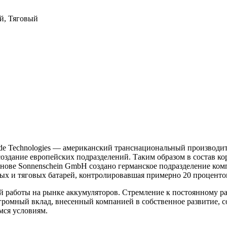
й, Тяговый
Exide Technologies — американский транснациональный производи
и создание европейских подразделений. Таким образом в состав
снове Sonnenschein GmbH создано германское подразделение ком
ных и тяговых батарей, контролировавшая примерно 20 процен
ной работы на рынке аккумуляторов. Стремление к постоянному р
мный вклад, внесенный компанией в собственное развитие, со
ся условиям.