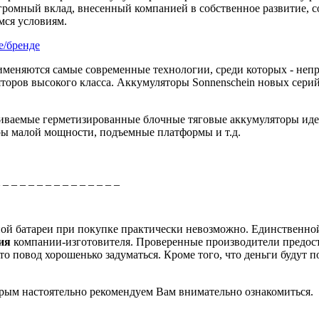
мный вклад, внесенный компанией в собственное развитие, со
ся условиям.
е/бренде
именяются самые современные технологии, среди которых - неп
торов высокого класса. Аккумуляторы Sonnenschein новых серий 
иваемые герметизированные блочные тяговые аккумуляторы идеа
ры малой мощности, подъемные платформы и т.д.
_ _ _ _ _ _ _ _ _ _ _ _ _ _ _
рной батареи при покупке практически невозможно. Единственно
ция
компании-изготовителя. Проверенные производители предос
о повод хорошенько задуматься. Кроме того, что деньги будут п
торым настоятельно рекомендуем Вам внимательно ознакомиться.