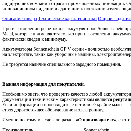
лидирующих компаний отрасли промышленных инноваций. Огро
инновационном видении и адаптации к постоянно изменяющим
Описание товара
Технические характеристики
О производител
При изготовлении решеток для аккумуляторов Sonnenschein пр
Metal, которые применяются только при изготовлении аккумуля
фактически сведен к минимуму.
Аккумуляторы Sonnenschein GF V серии - полностью необслуж
на электротяге, таких как уборочные машины, электроштабеле
Не требуется наличие специального зарядного помещения.
_ _ _ _ _ _ _ _ _ _ _ _ _ _ _ _ _ _ _ _ _ _ _ _ _ _ _ _ _ _ _ _ _ _ _ _ 
Важная информация для покупателей.
Необходимо знать, что проверить качество любой аккумулято
документации техническим характеристикам является
репута
Если информации о производителе нет или её крайне мало — эт
строя дорогостоящее оборудование и электронику.
Именно поэтому мы сделали раздел
«О производителе»
, с ко
Производитель
Sonnenschein