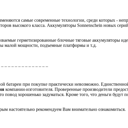
именяются самые современные технологии, среди которых - неп
торов высокого класса. Аккумуляторы Sonnenschein новых серий 
иваемые герметизированные блочные тяговые аккумуляторы идеа
ры малой мощности, подъемные платформы и т.д.
_ _ _ _ _ _ _ _ _ _ _ _ _ _ _
рной батареи при покупке практически невозможно. Единственно
ция
компании-изготовителя. Проверенные производители предос
о повод хорошенько задуматься. Кроме того, что деньги будут п
торым настоятельно рекомендуем Вам внимательно ознакомиться.