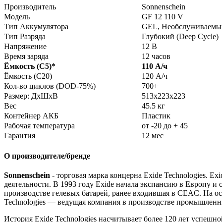
Производитель
Sonnenschein
Модель
GF 12 110 V
Тип Аккумулятора
GEL, Необслуживаемы
Тип Разряда
Глубокий (Deep Cycle)
Напряжение
12 В
Время заряда
12 часов
Ёмкость (С5)
*
110 А/ч
Ёмкость (С20)
120 А/ч
Кол-во циклов (DOD-75%)
700+
Размер: ДхШхВ
513x223x223
Вес
45.5 кг
Контейнер АКБ
Пластик
Рабочая температура
от -20 до + 45
Гарантия
12 мес
О производителе/бренде
Sonnenschein
- торговая марка концерна Exide Technologies. 
деятельности. В 1993 году Exide начала экспансию в Европу 
производстве гелевых батарей, ранее входившая в CEAC. На о
Technologies — ведущая компания в производстве промышлен
История Exide Technologies насчитывает более 120 лет успеш