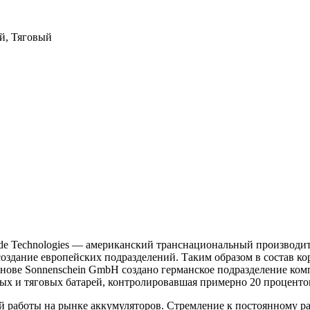
й, Тяговый
Exide Technologies — американский транснациональный производи
и создание европейских подразделений. Таким образом в состав
снове Sonnenschein GmbH создано германское подразделение ком
ных и тяговых батарей, контролировавшая примерно 20 процен
ной работы на рынке аккумуляторов. Стремление к постоянному р