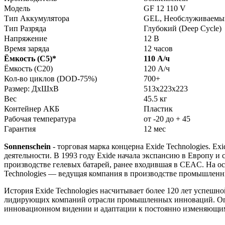
Модель
GF 12 110 V
Тип Аккумулятора
GEL, Необслуживаемы
Тип Разряда
Глубокий (Deep Cycle)
Напряжение
12 В
Время заряда
12 часов
Ёмкость (С5)
*
110 А/ч
Ёмкость (С20)
120 А/ч
Кол-во циклов (DOD-75%)
700+
Размер: ДхШхВ
513x223x223
Вес
45.5 кг
Контейнер АКБ
Пластик
Рабочая температура
от -20 до + 45
Гарантия
12 мес
Sonnenschein
- торговая марка концерна Exide Technologies. 
деятельности. В 1993 году Exide начала экспансию в Европу 
производстве гелевых батарей, ранее входившая в CEAC. На о
Technologies — ведущая компания в производстве промышлен
История Exide Technologies насчитывает более 120 лет успеш
лидирующих компаний отрасли промышленных инноваций. Огро
инновационном видении и адаптации к постоянно изменяющим