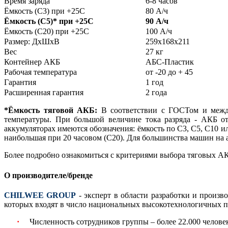
Время заряда
6-8 часов
Ёмкость (С3) при +25С
80 А/ч
Ёмкость (С5)
*
при +25С
90 А/ч
Ёмкость (С20) при +25С
100 А/ч
Размер: ДхШхВ
259х168х211
Вес
27 кг
Контейнер АКБ
АБС-Пластик
Рабочая температура
от -20 до + 45
Гарантия
1 год
Расширенная гарантия
2 года
*Ёмкость тяговой АКБ:
В соответствии с ГОСТом и между
температуры. При большой величине тока разряда - АКБ от
аккумуляторах имеются обозначения: ёмкость по С3, С5, С10 ил
наибольшая при 20 часовом (С20). Для большинства машин на 
Более подробно ознакомиться с критериями выбора тяговых АК
О производителе/бренде
CHILWEE GROUP
- эксперт в области разработки и произв
которых входят в число национальных высокотехнологичных п
·
Численность сотрудников группы – более 22.000 челове