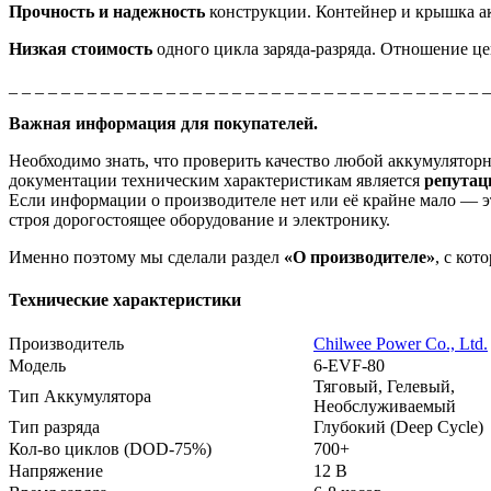
Прочность и надежность
конструкции. Контейнер и крышка ак
Низкая стоимость
одного цикла заряда-разряда. Отношение це
_ _ _ _ _ _ _ _ _ _ _ _ _ _ _ _ _ _ _ _ _ _ _ _ _ _ _ _ _ _ _ _ _ _ _ _ 
Важная информация для покупателей.
Необходимо знать, что проверить качество любой аккумулято
документации техническим характеристикам является
репута
Если информации о производителе нет или её крайне мало — эт
строя дорогостоящее оборудование и электронику.
Именно поэтому мы сделали раздел
«О производителе»
, с ко
Технические характеристики
Производитель
Chilwee Power Co., Ltd.
Модель
6-EVF-80
Тяговый, Гелевый,
Тип Аккумулятора
Необслуживаемый
Тип разряда
Глубокий (Deep Cycle)
Кол-во циклов (DOD-75%)
700+
Напряжение
12 В