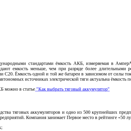
народными стандартами ёмкость АКБ, измеряемая в Ампер/Ча
дают емкость меньше, чем при разряде более длительными р
и С20. Ёмкость одной и той же батареи в зависимом от силы тока
автономных источниках электрической тяги актуальна ёмкость п
Б можно в статье
"Как выбрать тяговый аккумулятор"
одства тяговых аккумуляторов и одно из 500 крупнейших предп
редприятий. Компания занимает Первое место в рейтинге «50 
к;