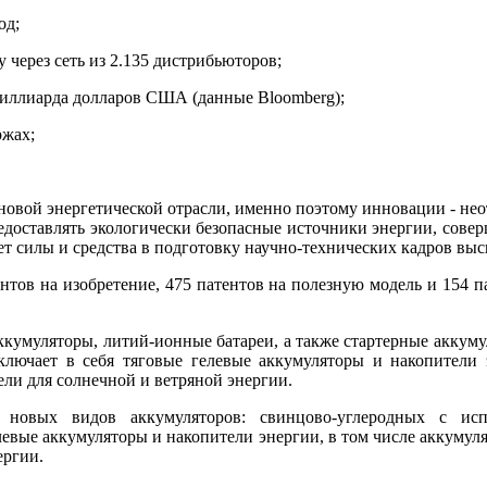
од;
 через сеть из 2.135 дистрибьюторов;
миллиарда долларов США (данные Bloomberg);
ржах;
овой энергетической отрасли, именно поэтому инновации - нео
доставлять экологически безопасные источники энергии, совер
т силы и средства в подготовку научно-технических кадров вы
нтов на изобретение, 475 патентов на полезную модель и 154 
умуляторы, литий-ионные батареи, а также стартерные аккуму
включает в себя тяговые гелевые аккумуляторы и накопители 
ели для солнечной и ветряной энергии.
новых видов аккумуляторов: свинцово-углеродных с испо
левые аккумуляторы и накопители энергии, в том числе аккумуля
ергии.