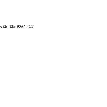
WEE: 12В-90А/ч (С5)