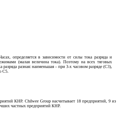
сах, определяется в зависимости от силы тока разряда и
ежимами (малая величина тока). Поэтому на всех тяговых
 разряда разная: наименьшая – при 3-х часовом разряде (С3),
о С5.
риятий КНР. Chilwee Group насчитывает 18 предприятий, 9 из
лучших частных предприятий КНР.