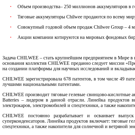
·
Объем производства– 250 миллионов аккумуляторов в г
·
Тяговые аккумуляторы Chilwee продаются по всему миру
·
Совокупный годовой объем продаж Chilwee Group – 4 
·
Акции компании котируются на мировых фондовых би
Задача CHILWEE – стать крупнейшим предприятием в Мире в н
основания коллектив CHILWEE преданно следует миссии «Пре
на создании платформы для научных исследований и вкладывае
CHILWEE зарегистрировала 678 патентов, в том числе 49 пате
лучшими национальными патентами.
CHILWEE производит тяговые гелевые свинцово-кислотные акк
Batteries – лидером в данной отрасли. Линейка продуктов 
электрокаров, электромобилей и спецтехники, а также накопит
CHILWEE постоянно разрабатывает и осваивает выпуск 
суперконденсаторов. Линейка продуктов включает: тяговые ге
спецтехники, а также накопители для солнечной и ветряной эн