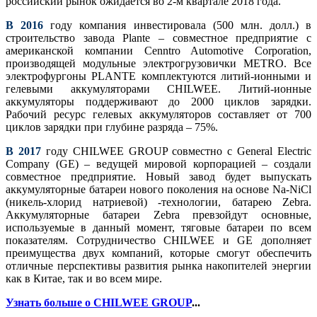
российский рынок ожидается во 2-м квартале 2018 года.
В 2016
году компания инвестировала (500 млн. долл.) в
строительство завода Plante – совместное предприятие с
американской компании Cenntro Automotive Corporation,
производящей модульные электрогрузовички METRO. Все
электрофургоны PLANTE комплектуются литий-ионными и
гелевыми аккумуляторами CHILWEE. Литий-ионные
аккумуляторы поддерживают до 2000 циклов зарядки.
Рабочий ресурс гелевых аккумуляторов составляет от 700
циклов зарядки при глубине разряда – 75%.
В 2017
году CHILWEE GROUP совместно с General Electric
Company (GE) – ведущей мировой корпорацией – создали
совместное предприятие. Новый завод будет выпускать
аккумуляторные батареи нового поколения на основе Na-NiCl
(никель-хлорид натриевой) -технологии, батарею Zebra.
Аккумуляторные батареи Zebra превзойдут основные,
используемые в данный момент, тяговые батареи по всем
показателям. Сотрудничество CHILWEE и GE дополняет
преимущества двух компаний, которые смогут обеспечить
отличные перспективы развития рынка накопителей энергии
как в Китае, так и во всем мире.
Узнать больше о CHILWEE GROUP
...