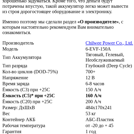
хорошенько задуматься. Кроме того, что деньги будут
потрачены впустую, такой аккумулятор легко может вывести
из строя дорогостоящее оборудование и электронику.
Именно поэтому мы сделали раздел
«О производителе»
, с
которым настоятельно рекомендуем Вам внимательно
ознакомиться.
Производитель
Chilwee Power Co., Ltd.
Модель
6-EVF-150A
Тяговый, Гелевый,
Тип Аккумулятора
Необслуживаемый
Тип разряда
Глубокий (Deep Cycle)
Кол-во циклов (DOD-75%)
700+
Напряжение
12 В
Время заряда
6-8 часов
Ёмкость (С3) при +25С
150 А/ч
Ёмкость (С5)
*
при +25С
160 А/ч
Ёмкость (С20) при +25С
200 А/ч
Размер: ДхШхВ
484х170х241
Вес
53 кг
Контейнер АКБ
АБС-Пластик
Рабочая температура
от -20 до + 45
Гарантия
1 год