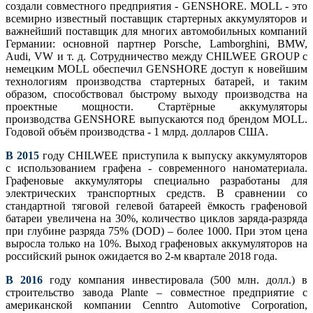
создали совместного предприятия - GENSHORE. MOLL - это
всемирно известный поставщик стартерных аккумуляторов и
важнейший поставщик для многих автомобильных компаний
Германии: основной партнер Porsche, Lamborghini, BMW,
Audi, VW и т. д. Сотрудничество между CHILWEE GROUP с
немецким MOLL обеспечил GENSHORE доступ к новейшим
технологиям производства стартерных батарей, и таким
образом, способствовал быстрому выходу производства на
проектные мощности. Стартёрные аккумуляторы
производства GENSHORE выпускаются под брендом MOLL.
Годовой объём производства - 1 млрд. долларов США.
В 2015
году CHILWEE приступила к выпуску аккумуляторов
с использованием графена - современного наноматериала.
Графеновые аккумуляторы специально разработаны для
электрических транспортных средств. В сравнении со
стандартной тяговой гелевой батареей ёмкость графеновой
батареи увеличена на 30%, количество циклов заряда-разряда
при глубине разряда 75% (DOD) – более 1000. При этом цeна
выросла только на 10%. Выход графеновых аккумуляторов на
российский рынок ожидается во 2-м квартале 2018 года.
В 2016
году компания инвестировала (500 млн. долл.) в
строительство завода Plante – совместное предприятие с
американской компании Cenntro Automotive Corporation,