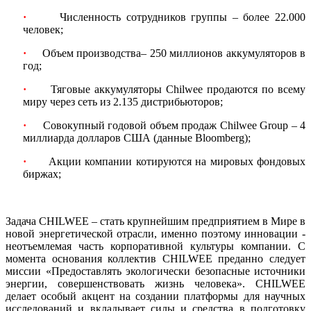
·
Численность сотрудников группы – более 22.000
человек;
·
Объем производства– 250 миллионов аккумуляторов в
год;
·
Тяговые аккумуляторы Chilwee продаются по всему
миру через сеть из 2.135 дистрибьюторов;
·
Совокупный годовой объем продаж Chilwee Group – 4
миллиарда долларов США (данные Bloomberg);
·
Акции компании котируются на мировых фондовых
биржах;
Задача CHILWEE – стать крупнейшим предприятием в Мире в
новой энергетической отрасли, именно поэтому инновации -
неотъемлемая часть корпоративной культуры компании. С
момента основания коллектив CHILWEE преданно следует
миссии «Предоставлять экологически безопасные источники
энергии, совершенствовать жизнь человека». CHILWEE
делает особый акцент на создании платформы для научных
исследований и вкладывает силы и средства в подготовку