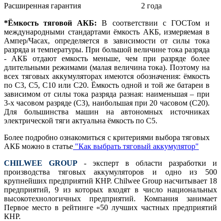
Расширенная гарантия
2 года
*Ёмкость тяговой АКБ:
В соответствии с ГОСТом и
международными стандартами ёмкость АКБ, измеряемая в
Ампер/Часах, определяется в зависимости от силы тока
разряда и температуры. При большой величине тока разряда
- АКБ отдают емкость меньше, чем при разряде более
длительными режимами (малая величина тока). Поэтому на
всех тяговых аккумуляторах имеются обозначения: ёмкость
по С3, С5, С10 или С20. Ёмкость одной и той же батареи в
зависимом от силы тока разряда разная: наименьшая – при
3-х часовом разряде (С3), наибольшая при 20 часовом (С20).
Для большинства машин на автономных источниках
электрической тяги актуальна ёмкость по С5.
Более подробно ознакомиться с критериями выбора тяговых
АКБ можно в статье
"Как выбрать тяговый аккумулятор"
CHILWEE GROUP
- эксперт в области разработки и
производства тяговых аккумуляторов и одно из 500
крупнейших предприятий КНР. Chilwee Group насчитывает 18
предприятий, 9 из которых входят в число национальных
высокотехнологичных предприятий. Компания занимает
Первое место в рейтинге «50 лучших частных предприятий
КНР.