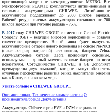
производящей модульные электрогрузовички METRO. Все
электрофургоны PLANTE комплектуются литий-ионными и
гелевыми аккумуляторами CHILWEE. Литий-ионные
аккумуляторы поддерживают до 2000 циклов зарядки.
Рабочий ресурс гелевых аккумуляторов составляет от 700
циклов зарядки при глубине разряда – 75%.
В 2017
году CHILWEE GROUP совместно с General Electric
Company (GE) – ведущей мировой корпорацией – создали
совместное предприятие. Новый завод будет выпускать
аккумуляторные батареи нового поколения на основе Na-NiCl
(никель-хлорид натриевой) -технологии, батарею Zebra.
Аккумуляторные батареи Zebra превзойдут основные,
используемые в данный момент, тяговые батареи по всем
показателям. Сотрудничество CHILWEE и GE дополняет
преимущества двух компаний, которые смогут обеспечить
отличные перспективы развития рынка накопителей энергии
как в Китае, так и во всем мире.
Узнать больше о CHILWEE GROUP
...
Описание товара
Технические характеристики
О
производителе/бренде
Документация
Аккумуляторы Chilwee серии EVF и DZM специально