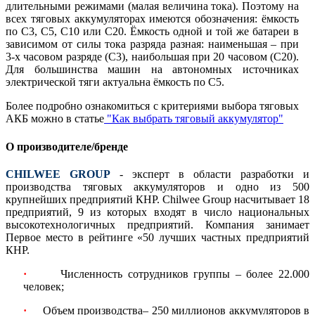
длительными режимами (малая величина тока). Поэтому на
всех тяговых аккумуляторах имеются обозначения: ёмкость
по С3, С5, С10 или С20. Ёмкость одной и той же батареи в
зависимом от силы тока разряда разная: наименьшая – при
3-х часовом разряде (С3), наибольшая при 20 часовом (С20).
Для большинства машин на автономных источниках
электрической тяги актуальна ёмкость по С5.
Более подробно ознакомиться с критериями выбора тяговых
АКБ можно в статье
"Как выбрать тяговый аккумулятор"
О производителе/бренде
CHILWEE GROUP
- эксперт в области разработки и
производства тяговых аккумуляторов и одно из 500
крупнейших предприятий КНР. Chilwee Group насчитывает 18
предприятий, 9 из которых входят в число национальных
высокотехнологичных предприятий. Компания занимает
Первое место в рейтинге «50 лучших частных предприятий
КНР.
·
Численность сотрудников группы – более 22.000
человек;
·
Объем производства– 250 миллионов аккумуляторов в