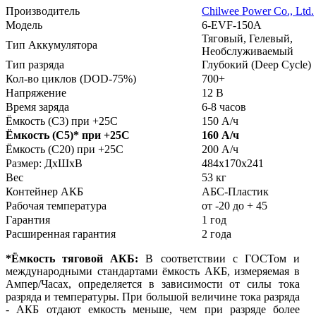
Производитель
Chilwee Power Co., Ltd.
Модель
6-EVF-150A
Тяговый, Гелевый,
Тип Аккумулятора
Необслуживаемый
Тип разряда
Глубокий (Deep Cycle)
Кол-во циклов (DOD-75%)
700+
Напряжение
12 В
Время заряда
6-8 часов
Ёмкость (С3) при +25С
150 А/ч
Ёмкость (С5)
*
при +25С
160 А/ч
Ёмкость (С20) при +25С
200 А/ч
Размер: ДхШхВ
484х170х241
Вес
53 кг
Контейнер АКБ
АБС-Пластик
Рабочая температура
от -20 до + 45
Гарантия
1 год
Расширенная гарантия
2 года
*Ёмкость тяговой АКБ:
В соответствии с ГОСТом и
международными стандартами ёмкость АКБ, измеряемая в
Ампер/Часах, определяется в зависимости от силы тока
разряда и температуры. При большой величине тока разряда
- АКБ отдают емкость меньше, чем при разряде более