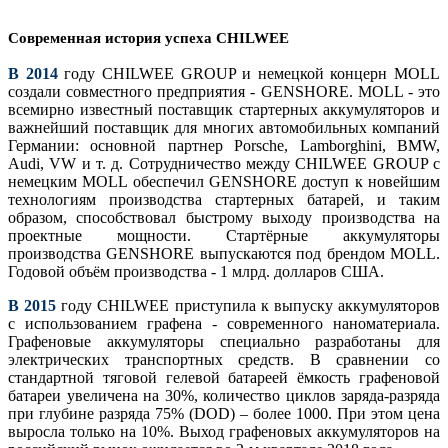
Современная история успеха CHILWEE
В 2014
году CHILWEE GROUP и немецкой концерн MOLL
создали совместного предприятия - GENSHORE. MOLL - это
всемирно известный поставщик стартерных аккумуляторов и
важнейший поставщик для многих автомобильных компаний
Германии: основной партнер Porsche, Lamborghini, BMW,
Audi, VW и т. д. Сотрудничество между CHILWEE GROUP с
немецким MOLL обеспечил GENSHORE доступ к новейшим
технологиям производства стартерных батарей, и таким
образом, способствовал быстрому выходу производства на
проектные мощности. Стартёрные аккумуляторы
производства GENSHORE выпускаются под брендом MOLL.
Годовой объём производства - 1 млрд. долларов США.
В 2015
году CHILWEE приступила к выпуску аккумуляторов
с использованием графена - современного наноматериала.
Графеновые аккумуляторы специально разработаны для
электрических транспортных средств. В сравнении со
стандартной тяговой гелевой батареей ёмкость графеновой
батареи увеличена на 30%, количество циклов заряда-разряда
при глубине разряда 75% (DOD) – более 1000. При этом цeна
выросла только на 10%. Выход графеновых аккумуляторов на