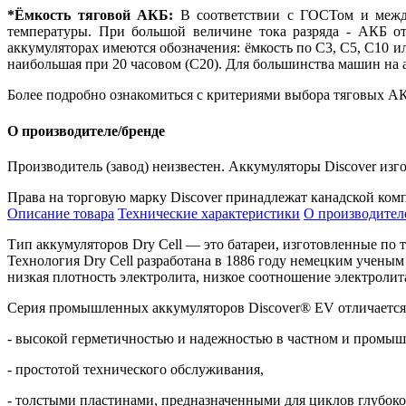
*Ёмкость тяговой АКБ:
В соответствии с ГОСТом и между
температуры. При большой величине тока разряда - АКБ от
аккумуляторах имеются обозначения: ёмкость по С3, С5, С10 ил
наибольшая при 20 часовом (С20). Для большинства машин на 
Более подробно ознакомиться с критериями выбора тяговых АК
О производителе/бренде
Производитель (завод) неизвестен. Аккумуляторы Discover изг
Права на торговую марку Discover принадлежат канадской ком
Описание товара
Технические характеристики
О производител
Тип аккумуляторов
Dry
Cell
— это батареи, изготовленные по
Технология
Dry
Cell
разработана в 1886 году немецким ученым
низкая плотность электролита, низкое соотношение электроли
Серия промышленных аккумуляторов Discover® EV отличается
- высокой герметичностью и надежностью в частном и промы
- простотой технического обслуживания,
- толстыми пластинами, предназначенными для циклов глубоког