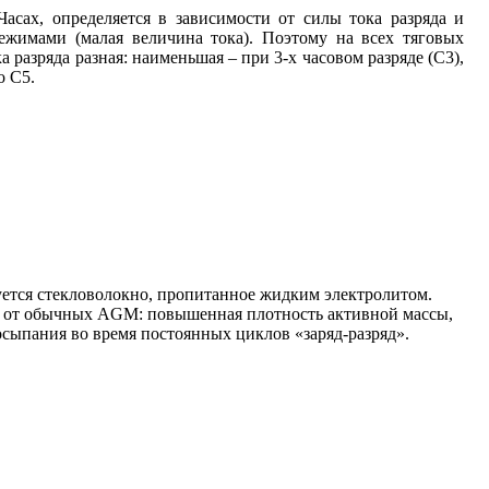
сах, определяется в зависимости от силы тока разряда и
ежимами (малая величина тока). Поэтому на всех тяговых
 разряда разная: наименьшая – при 3-х часовом разряде (С3),
о С5.
ьзуется стекловолокно, пропитанное жидким электролитом.
ий от обычных AGM: повышенная плотность активной массы,
осыпания во время постоянных циклов «заряд-разряд».