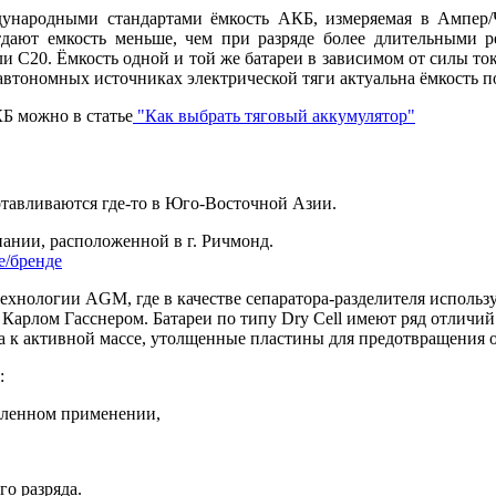
народными стандартами ёмкость АКБ, измеряемая в Ампер/Ча
дают емкость меньше, чем при разряде более длительными р
и С20. Ёмкость одной и той же батареи в зависимом от силы тока
автономных источниках электрической тяги актуальна ёмкость п
Б можно в статье
"Как выбрать тяговый аккумулятор"
отавливаются где-то в Юго-Восточной Азии.
пании, расположенной в г. Ричмонд.
е/бренде
 технологии
AGM
, где в качестве сепаратора-разделителя испол
 Карлом Гасснером. Батареи по типу Dry Cell имеют ряд отлич
та к активной массе, утолщенные пластины для предотвращения 
:
шленном применении,
о разряда.