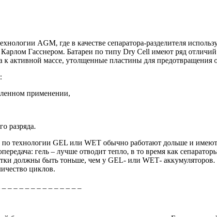
 технологии
AGM
, где в качестве сепаратора-разделителя испол
 Карлом Гасснером. Батареи по типу Dry Cell имеют ряд отлич
та к активной массе, утолщенные пластины для предотвращения 
:
шленном применении,
о разряда.
и по технологии
GEL
или
WET
обычно работают дольше и имеют
передача: гель – лучше отводит тепло, в то время как сепарато
тки должны быть тоньше, чем у
GEL
- или
WET
- аккумуляторов.
личество циклов.
_ _ _ _ _ _ _ _ _ _ _ _ _ _ _