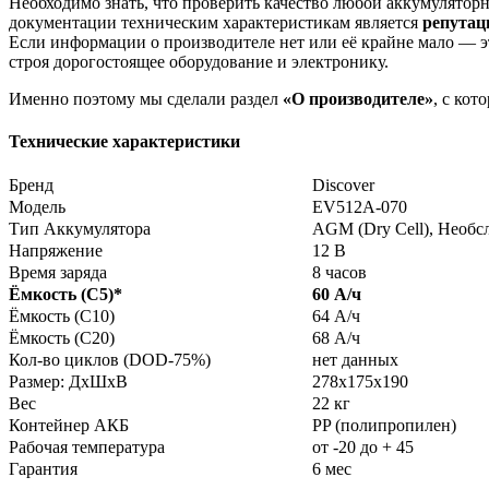
Необходимо знать, что проверить качество любой аккумулято
документации техническим характеристикам является
репута
Если информации о производителе нет или её крайне мало — эт
строя дорогостоящее оборудование и электронику.
Именно поэтому мы сделали раздел
«О производителе»
, с ко
Технические характеристики
Бренд
Discover
Модель
EV512A-070
Тип Аккумулятора
AGM (Dry Cell), Необ
Напряжение
12 В
Время заряда
8 часов
Ёмкость (С5)
*
60 А/ч
Ёмкость (С10)
64 А/ч
Ёмкость (С20)
68 А/ч
Кол-во циклов (DOD-75%)
нет данных
Размер: ДхШхВ
278x175x190
Вес
22 кг
Контейнер АКБ
PP (полипропилен)
Рабочая температура
от -20 до + 45
Гарантия
6 мес