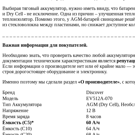
Выбирая тяговый аккумулятор, нужно иметь ввиду, что батаре
и
Dry
Cell - не исключение.
Одна из причин – улучшенная тепло
теплоизолятор. Помимо этого, у AGM-батарей свинцовые решё
из стекловолокна между пластинами, но снижает доступное ко
_ _ _ _ _ _ _ _ _ _ _ _ _ _ _ _ _ _ _ _ _ _ _ _ _ _ _ _ _ _ _ _ _ _ _ _ 
Важная информация для покупателей.
Необходимо знать, что проверить качество любой аккумулято
документации техническим характеристикам является
репута
Если информации о производителе нет или её крайне мало — эт
строя дорогостоящее оборудование и электронику.
Именно поэтому мы сделали раздел
«О производителе»
, с ко
Бренд
Discover
Модель
EV512A-070
Тип Аккумулятора
AGM (Dry Cell), Необ
Напряжение
12 В
Время заряда
8 часов
Ёмкость (С5)
*
60 А/ч
Ёмкость (С10)
64 А/ч
Ёмкость (С20)
68 А/ч