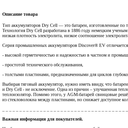
Описание товара
Тип аккумуляторов
Dry
Cell
— это батареи, изготовленные по
Технология
Dry
Cell
разработана в 1886 году немецким ученым
низкая плотность электролита, низкое соотношение электроли
Серия промышленных аккумуляторов Discover® EV отличается
- высокой герметичностью и надежностью в частном и промы
- простотой технического обслуживания,
- толстыми пластинами, предназначенными для циклов глубоког
Выбирая тяговый аккумулятор, нужно иметь ввиду, что батаре
и
Dry
Cell - не исключение.
Одна из причин – улучшенная тепло
теплоизолятор. Помимо этого, у AGM-батарей свинцовые решё
из стекловолокна между пластинами, но снижает доступное ко
_ _ _ _ _ _ _ _ _ _ _ _ _ _ _ _ _ _ _ _ _ _ _ _ _ _ _ _ _ _ _ _ _ _ _ _ 
Важная информация для покупателей.