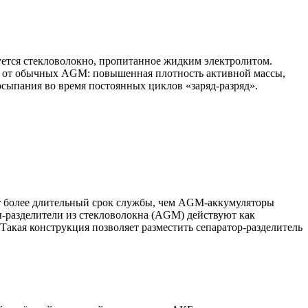
ьзуется стекловолокно, пропитанное жидким электролитом.
ий от обычных AGM: повышенная плотность активной массы,
осыпания во время постоянных циклов «заряд-разряд».
 более длительный срок службы, чем AGM-аккумуляторы
ры-разделители из стекловолокна (AGM) действуют как
 Такая конструкция позволяет разместить сепаратор-разделитель