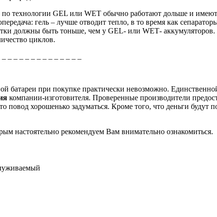
и по технологии
GEL
или
WET
обычно работают дольше и имеют
передача: гель – лучше отводит тепло, в то время как сепарато
тки должны быть тоньше, чем у
GEL
- или
WET
- аккумуляторов.
личество циклов.
_ _ _ _ _ _ _ _ _ _ _ _ _ _ _
рной батареи при покупке практически невозможно. Единственно
ция
компании-изготовителя. Проверенные производители предос
о повод хорошенько задуматься. Кроме того, что деньги будут п
торым настоятельно рекомендуем Вам внимательно ознакомиться.
служиваемый