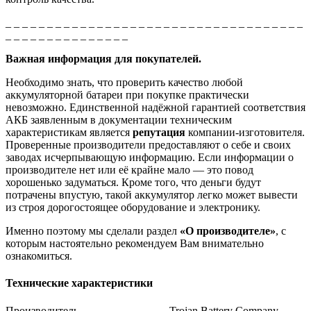
_ _ _ _ _ _ _ _ _ _ _ _ _ _ _ _ _ _ _ _ _ _ _ _ _ _ _ _ _ _ _ _ _ _ _ _
_ _ _ _ _ _ _ _ _ _ _ _ _ _ _
Важная информация для покупателей.
Необходимо знать, что проверить качество любой
аккумуляторной батареи при покупке практически
невозможно. Единственной надёжной гарантией соответствия
АКБ заявленным в документации техническим
характеристикам является
репутация
компании-изготовителя.
Проверенные производители предоставляют о себе и своих
заводах исчерпывающую информацию. Если информации о
производителе нет или её крайне мало — это повод
хорошенько задуматься. Кроме того, что деньги будут
потрачены впустую, такой аккумулятор легко может вывести
из строя дорогостоящее оборудование и электронику.
Именно поэтому мы сделали раздел
«О производителе»
, с
которым настоятельно рекомендуем Вам внимательно
ознакомиться.
Технические характеристики
Производитель
Trojan Battery Company