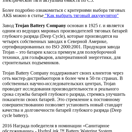
электрической тяги актуальна ёмкость по С5.
Более подробно ознакомиться с критериями выбора тяговых
АКБ можно в статье
"Как выбрать тяговый аккумулятор"
Завод
Trojan Battery Company
основан в 1925 г. и является
одним из ведущих мировых производителей тяговых батарей
глубокого разряда (Deep Cycle), которые производятся на
четырех собственных заводах в Северной Америке,
сертифицированных по ISO 2000:2001. Продукция завода
Trojan – это батареи класса премиум для полоуборочной
техники, для гольфкаров, альтернативной энергетики, для
строительных подъемников.
Trojan Battery Company поддерживает своих клиентов через
сеть мастер-дистрибьюторов в более чем в 50-ти странах. В
собственных научно-исследовательских центрах, Trojan
проводит исследования производительности и реального
срока службы батарей глубокого разряда, стремясь улучшить
показатели своих батарей. Это стремление к постоянному
совершенствованию позволяет установить новый стандарт
качества и долговечности батарей глубокого разряда (Deep
cycle battery).
2016 Награда победителя в номинации «Санитарное
обслуживание» -
HydroLink
™
Battery
Watering
System