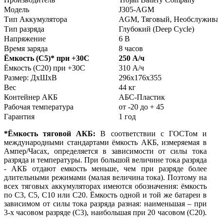
Модель
J305-AGM
Тип Аккумулятора
AGM, Тяговый, Необслужив
Тип разряда
Глубокий (Deep Cycle)
Напряжение
6 В
Время заряда
8 часов
Ёмкость (С5)
*
при +30С
250 А/ч
Ёмкость (С20) при +30С
310 А/ч
Размер: ДхШхВ
296х176х355
Вес
44 кг
Контейнер АКБ
АБС-Пластик
Рабочая температура
от -20 до + 45
Гарантия
1 год
*Ёмкость тяговой АКБ:
В соответствии с ГОСТом и
международными стандартами ёмкость АКБ, измеряемая в
Ампер/Часах, определяется в зависимости от силы тока
разряда и температуры. При большой величине тока разряда
- АКБ отдают емкость меньше, чем при разряде более
длительными режимами (малая величина тока). Поэтому на
всех тяговых аккумуляторах имеются обозначения: ёмкость
по С3, С5, С10 или С20. Ёмкость одной и той же батареи в
зависимом от силы тока разряда разная: наименьшая – при
3-х часовом разряде (С3), наибольшая при 20 часовом (С20).