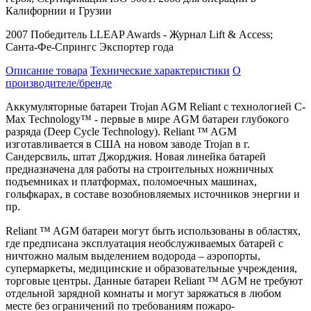
Калифорнии и Грузии
2007 Победитель
LLEAP
Awards
- Журнал
Lift
&
Access
;
Санта-Фе-Спрингс Экспортер года
Описание товара
Технические характеристики
О
производителе/бренде
Аккумуляторные батареи Trojan AGM Reliant с технологией C-
Max Technology™ - первые в мире AGM батареи глубокого
разряда (Deep Cycle Technology). Reliant ™ AGM
изготавливается в США на новом заводе Trojan в г.
Сандерсвиль, штат Джорджия. Новая линейка батарей
предназначена для работы на строительных ножничных
подъемниках и платформах, поломоечных машинах,
гольфкарах, в составе возобновляемых источников энергии и
пр.
Reliant ™ AGM батареи могут быть использованы в областях,
где предписана эксплуатация необслуживаемых батарей с
ничтожно малым выделением водорода – аэропорты,
супермаркеты, медицинские и образовательные учреждения,
торговые центры. Данные батареи Reliant ™ AGM не требуют
отдельной зарядной комнаты и могут заряжаться в любом
месте без ограничений по требованиям пожаро-