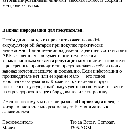
автоматизированными линиями, высокая точность сборки и
контроль качества.
_ _ _ _ _ _ _ _ _ _ _ _ _ _ _ _ _ _ _ _ _ _ _ _ _ _ _ _ _ _ _ _ _ _ _ _
_ _ _ _ _ _ _ _ _ _ _ _ _ _ _
Важная информация для покупателей.
Необходимо знать, что проверить качество любой
аккумуляторной батареи при покупке практически
невозможно. Единственной надёжной гарантией соответствия
АКБ заявленным в документации техническим
характеристикам является
репутация
компании-изготовителя.
Проверенные производители предоставляют о себе и своих
заводах исчерпывающую информацию. Если информации о
производителе нет или её крайне мало — это повод
хорошенько задуматься. Кроме того, что деньги будут
потрачены впустую, такой аккумулятор легко может вывести
из строя дорогостоящее оборудование и электронику.
Именно поэтому мы сделали раздел
«О производителе»
, с
которым настоятельно рекомендуем Вам внимательно
ознакомиться.
Производитель
Trojan Battery Company
Модель
J305-AGM