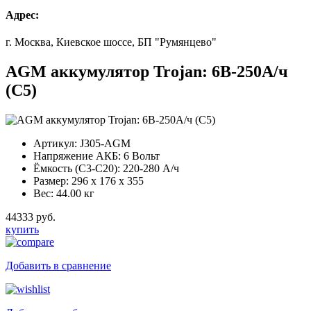
Адрес:
г. Москва, Киевское шоссе, БП "Румянцево"
AGM аккумулятор Trojan: 6В-250А/ч
(С5)
Артикул:
J305-AGM
Напряжение АКБ:
6 Вольт
Ёмкость (С3-С20):
220-280 А/ч
Размер:
296 x 176 x 355
Вес:
44.00 кг
44333 руб.
купить
Добавить в сравнение