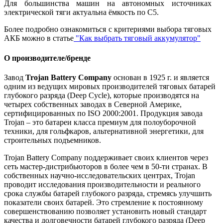
Для большинства машин на автономных источниках
электрической тяги актуальна ёмкость по С5.
Более подробно ознакомиться с критериями выбора тяговых
АКБ можно в статье
"Как выбрать тяговый аккумулятор"
О производителе/бренде
Завод
Trojan Battery Company
основан в 1925 г. и является
одним из ведущих мировых производителей тяговых батарей
глубокого разряда (Deep Cycle), которые производятся на
четырех собственных заводах в Северной Америке,
сертифицированных по ISO 2000:2001. Продукция завода
Trojan – это батареи класса премиум для полоуборочной
техники, для гольфкаров, альтернативной энергетики, для
строительных подъемников.
Trojan Battery Company поддерживает своих клиентов через
сеть мастер-дистрибьюторов в более чем в 50-ти странах. В
собственных научно-исследовательских центрах, Trojan
проводит исследования производительности и реального
срока службы батарей глубокого разряда, стремясь улучшить
показатели своих батарей. Это стремление к постоянному
совершенствованию позволяет установить новый стандарт
качества и долговечности батарей глубокого разряда (Deep