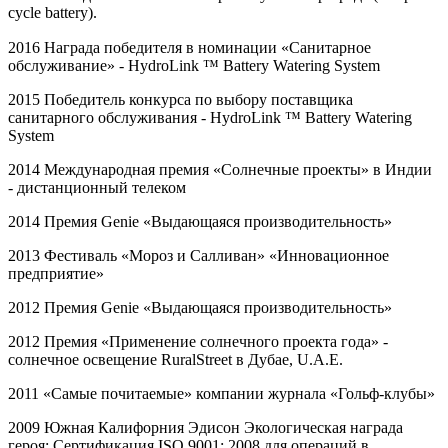
cycle battery).
2016 Награда победителя в номинации «Санитарное
обслуживание» -
HydroLink
™
Battery
Watering
System
2015 Победитель конкурса по выбору поставщика
санитарного обслуживания -
HydroLink
™
Battery
Watering
System
2014 Международная премия «Солнечные проекты» в Индии
- дистанционный телеком
2014 Премия
Genie
«Выдающаяся производительность»
2013 Фестиваль «Мороз и Салливан» «Инновационное
предприятие»
2012 Премия
Genie
«Выдающаяся производительность»
2012 Премия «Применение солнечного проекта года» -
солнечное освещение
RuralStreet
в Дубае,
U
.
A
.
E
.
2011 «Самые почитаемые» компании журнала «Гольф-клубы»
2009 Южная Калифорния Эдисон Экологическая награда
героя; Сертификация
ISO
9001: 2008 для операций в