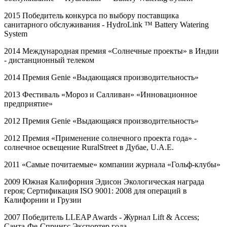
2015 Победитель конкурса по выбору поставщика
санитарного обслуживания -
HydroLink
™
Battery
Watering
System
2014 Международная премия «Солнечные проекты» в Индии
- дистанционный телеком
2014 Премия
Genie
«Выдающаяся производительность»
2013 Фестиваль «Мороз и Салливан» «Инновационное
предприятие»
2012 Премия
Genie
«Выдающаяся производительность»
2012 Премия «Применение солнечного проекта года» -
солнечное освещение
RuralStreet
в Дубае,
U
.
A
.
E
.
2011 «Самые почитаемые» компании журнала «Гольф-клубы»
2009 Южная Калифорния Эдисон Экологическая награда
героя; Сертификация
ISO
9001: 2008 для операций в
Калифорнии и Грузии
2007 Победитель
LLEAP
Awards
- Журнал
Lift
&
Access
;
Санта-Фе-Спрингс Экспортер года