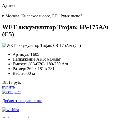
Адрес:
г. Москва, Киевское шоссе, БП "Румянцево"
WET аккумулятор Trojan: 6В-175А/ч
(С5)
Артикул:
T605
Напряжение АКБ:
6 Вольт
Ёмкость (С3-С20):
180-230 А/ч
Размер:
262 x 181 x 281
Вес:
26.00 кг
18518 руб.
купить
Добавить в сравнение