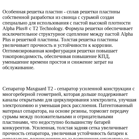
Особенная решетка пластин - сплав решетки пластины
собственной разработки из свинца с сурьмой создан
специально для использования с пастой высокой плотности
Alpha Plus® с T2 Technology. Формула решетки обеспечивает
исключительное структурное сцепление между пастой Alpha
Plus и решеткой пластины. Толстая решетка пластины
увеличивает прочность и устойчивости к коррозии.
Оптимизированная конфигурация решетки повышает
токопроводимость, обеспечивая повышение КПД,
уменьшение времени простоя и снижение затрат на
обслуживание.
Сепаратор Maxguard T2 - сепаратор усиленной конструкции c
многореберной геометрией, которая дольше поддерживает
каналы открытыми для циркулирования электролита, улучшая
электрохимию и уменьшая риск расслоения. Патентованный
материал сепаратора, на основе резины, тормозит передачу
сурьмы между положительными и отрицательными
пластинами, что недоступно большинству батарей
конкурентов. Усиленная, толстая задняя сетка увеличивает
прочность сепаратора, увеличивая устойчивость батареи к
неполадкам, возникающим из-за разрушения сепаратора со