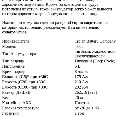
хорошенько задуматься. Кроме того, что деньги будут
потрачены впустую, такой аккумулятор легко может вывести
из строя дорогостоящее оборудование и электронику.
Именно поэтому мы сделали раздел
«О производителе»
, с
которым настоятельно рекомендуем Вам внимательно
ознакомиться.
Производитель
Trojan Battery Company
Модель
T605
Тяговый, Жидкостной,
Тип Аккумулятора
Обслуживаемый
Тип разряда
Глубокий (Deep Cycle)
Напряжение
6 В
Время заряда
8 часов
Ёмкость (С5)
*
при +30С
175 А/ч
Ёмкость (С20) при +30С
210 А/ч
Ёмкость (С100) при +30С
232 А/ч
Размер: ДхШхВ
262х181х281
Вес
26 кг
Контейнер АКБ
Пластик
Рабочая температура
от -20 до + 45
Гарантия
1 год