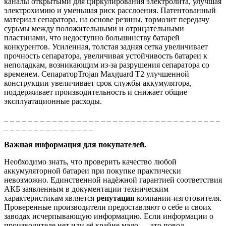
каналы открытыми для циркулирования электролита, улучшая
электрохимию и уменьшая риск расслоения. Патентованный
материал сепаратора, на основе резины, тормозит передачу
сурьмы между положительными и отрицательными
пластинами, что недоступно большинству батарей
конкурентов. Усиленная, толстая задняя сетка увеличивает
прочность сепаратора, увеличивая устойчивость батареи к
неполадкам, возникающим из-за разрушения сепаратора со
временем. СепараторTrojan Maxguard T2 улучшенной
конструкции увеличивает срок службы аккумулятора,
поддерживает производительность и снижает общие
эксплуатационные расходы.
_ _ _ _ _ _ _ _ _ _ _ _ _ _ _ _ _ _ _ _ _ _ _ _ _ _ _ _ _ _ _ _ _ _ _ _
_ _ _ _ _ _ _ _ _ _ _ _ _ _ _
Важная информация для покупателей.
Необходимо знать, что проверить качество любой
аккумуляторной батареи при покупке практически
невозможно. Единственной надёжной гарантией соответствия
АКБ заявленным в документации техническим
характеристикам является
репутация
компании-изготовителя.
Проверенные производители предоставляют о себе и своих
заводах исчерпывающую информацию. Если информации о
производителе нет или её крайне мало — это повод