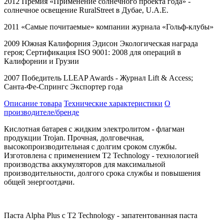
2012 Премия «Применение солнечного проекта года» -
солнечное освещение
RuralStreet
в Дубае,
U
.
A
.
E
.
2011 «Самые почитаемые» компании журнала «Гольф-клубы»
2009 Южная Калифорния Эдисон Экологическая награда
героя; Сертификация
ISO
9001: 2008 для операций в
Калифорнии и Грузии
2007 Победитель
LLEAP
Awards
- Журнал
Lift
&
Access
;
Санта-Фе-Спрингс Экспортер года
Описание товара
Технические характеристики
О
производителе/бренде
Кислотная батарея с жидким электролитом - флагман
продукции Trojan. Прочная, долговечная,
высокопроизводительная с долгим сроком службы.
Изготовлена с применением T2 Technology - технологией
производства аккумуляторов для максимальной
производительности, долгого срока службы и повышения
общей энергоотдачи.
Паста Alpha Plus с T2 Technology - запатентованная паста