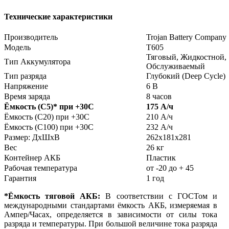
Технические характеристики
Производитель
Trojan Battery Company
Модель
T605
Тяговый, Жидкостной,
Тип Аккумулятора
Обслуживаемый
Тип разряда
Глубокий (Deep Cycle)
Напряжение
6 В
Время заряда
8 часов
Ёмкость (С5)
*
при +30С
175 А/ч
Ёмкость (С20) при +30С
210 А/ч
Ёмкость (С100) при +30С
232 А/ч
Размер: ДхШхВ
262х181х281
Вес
26 кг
Контейнер АКБ
Пластик
Рабочая температура
от -20 до + 45
Гарантия
1 год
*Ёмкость тяговой АКБ:
В соответствии с ГОСТом и
международными стандартами ёмкость АКБ, измеряемая в
Ампер/Часах, определяется в зависимости от силы тока
разряда и температуры. При большой величине тока разряда