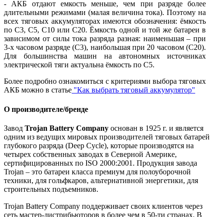
- АКБ отдают емкость меньше, чем при разряде более
длительными режимами (малая величина тока). Поэтому на
всех тяговых аккумуляторах имеются обозначения: ёмкость
по С3, С5, С10 или С20. Ёмкость одной и той же батареи в
зависимом от силы тока разряда разная: наименьшая – при
3-х часовом разряде (С3), наибольшая при 20 часовом (С20).
Для большинства машин на автономных источниках
электрической тяги актуальна ёмкость по С5.
Более подробно ознакомиться с критериями выбора тяговых
АКБ можно в статье
"Как выбрать тяговый аккумулятор"
О производителе/бренде
Завод
Trojan Battery Company
основан в 1925 г. и является
одним из ведущих мировых производителей тяговых батарей
глубокого разряда (Deep Cycle), которые производятся на
четырех собственных заводах в Северной Америке,
сертифицированных по ISO 2000:2001. Продукция завода
Trojan – это батареи класса премиум для полоуборочной
техники, для гольфкаров, альтернативной энергетики, для
строительных подъемников.
Trojan Battery Company поддерживает своих клиентов через
сеть мастер-дистрибьюторов в более чем в 50-ти странах. В