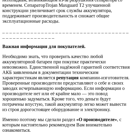
временем. СепараторTrojan Maxguard T2 улучшенной
конструкции увеличивает срок службы аккумулятора,
поддерживает производительность и снижает общие
эксплуатационные расходы.
_ _ _ _ _ _ _ _ _ _ _ _ _ _ _ _ _ _ _ _ _ _ _ _ _ _ _ _ _ _ _ _ _ _ _ _
_ _ _ _ _ _ _ _ _ _ _ _ _ _ _
Важная информация для покупателей.
Необходимо знать, что проверить качество любой
аккумуляторной батареи при покупке практически
невозможно. Единственной надёжной гарантией соответствия
АКБ заявленным в документации техническим
характеристикам является
репутация
компании-изготовителя.
Проверенные производители предоставляют о себе и своих
заводах исчерпывающую информацию. Если информации о
производителе нет или её крайне мало — это повод
хорошенько задуматься. Кроме того, что деньги будут
потрачены впустую, такой аккумулятор легко может вывести
из строя дорогостоящее оборудование и электронику.
Именно поэтому мы сделали раздел
«О производителе»
, с
которым настоятельно рекомендуем Вам внимательно
ознакомиться.