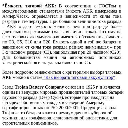
*Ёмкость тяговой АКБ:
В соответствии с ГОСТом и
международными стандартами ёмкость АКБ, измеряемая в
Ампер/Часах, определяется в зависимости от силы тока
разряда и температуры. При большой величине тока разряда
- АКБ отдают емкость меньше, чем при разряде более
длительными режимами (малая величина тока). Поэтому на
всех тяговых аккумуляторах имеются обозначения: ёмкость
по С3, С5, С10 или С20. Ёмкость одной и той же батареи в
зависимом от силы тока разряда разная: наименьшая – при
3-х часовом разряде (С3), наибольшая при 20 часовом (С20).
Для большинства машин на автономных источниках
электрической тяги актуальна ёмкость по С5.
Более подробно ознакомиться с критериями выбора тяговых
АКБ можно в статье
"Как выбрать тяговый аккумулятор"
Завод
Trojan Battery Company
основан в 1925 г. и является
одним из ведущих мировых производителей тяговых батарей
глубокого разряда (Deep Cycle), которые производятся на
четырех собственных заводах в Северной Америке,
сертифицированных по ISO 2000:2001. Продукция завода
Trojan – это батареи класса премиум для полоуборочной
техники, для гольфкаров, альтернативной энергетики, для
строительных подъемников.