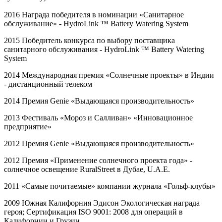
2016 Награда победителя в номинации «Санитарное
обслуживание» -
HydroLink
™
Battery
Watering
System
2015 Победитель конкурса по выбору поставщика
санитарного обслуживания -
HydroLink
™
Battery
Watering
System
2014 Международная премия «Солнечные проекты» в Индии
- дистанционный телеком
2014 Премия
Genie
«Выдающаяся производительность»
2013 Фестиваль «Мороз и Салливан» «Инновационное
предприятие»
2012 Премия
Genie
«Выдающаяся производительность»
2012 Премия «Применение солнечного проекта года» -
солнечное освещение
RuralStreet
в Дубае,
U
.
A
.
E
.
2011 «Самые почитаемые» компании журнала «Гольф-клубы»
2009 Южная Калифорния Эдисон Экологическая награда
героя; Сертификация
ISO
9001: 2008 для операций в
Калифорнии и Грузии