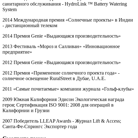
санитарного обслуживания -
HydroLink
™
Battery
Watering
System
2014 Международная премия «Солнечные проекты» в Индии
- дистанционный телеком
2014 Премия
Genie
«Выдающаяся производительность»
2013 Фестиваль «Мороз и Салливан» «Инновационное
предприятие»
2012 Премия
Genie
«Выдающаяся производительность»
2012 Премия «Применение солнечного проекта года» -
солнечное освещение
RuralStreet
в Дубае,
U
.
A
.
E
.
2011 «Самые почитаемые» компании журнала «Гольф-клубы»
2009 Южная Калифорния Эдисон Экологическая награда
героя; Сертификация
ISO
9001: 2008 для операций в
Калифорнии и Грузии
2007 Победитель
LLEAP
Awards
- Журнал
Lift
&
Access
;
Санта-Фе-Спрингс Экспортер года