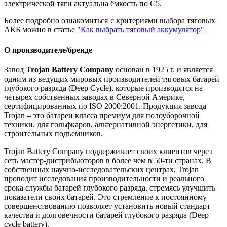
электрической тяги актуальна ёмкость по С5.
Более подробно ознакомиться с критериями выбора тяговых
АКБ можно в статье
"Как выбрать тяговый аккумулятор"
О производителе/бренде
Завод
Trojan Battery Company
основан в 1925 г. и является
одним из ведущих мировых производителей тяговых батарей
глубокого разряда (Deep Cycle), которые производятся на
четырех собственных заводах в Северной Америке,
сертифицированных по ISO 2000:2001. Продукция завода
Trojan – это батареи класса премиум для полоуборочной
техники, для гольфкаров, альтернативной энергетики, для
строительных подъемников.
Trojan Battery Company поддерживает своих клиентов через
сеть мастер-дистрибьюторов в более чем в 50-ти странах. В
собственных научно-исследовательских центрах, Trojan
проводит исследования производительности и реального
срока службы батарей глубокого разряда, стремясь улучшить
показатели своих батарей. Это стремление к постоянному
совершенствованию позволяет установить новый стандарт
качества и долговечности батарей глубокого разряда (Deep
cycle battery).