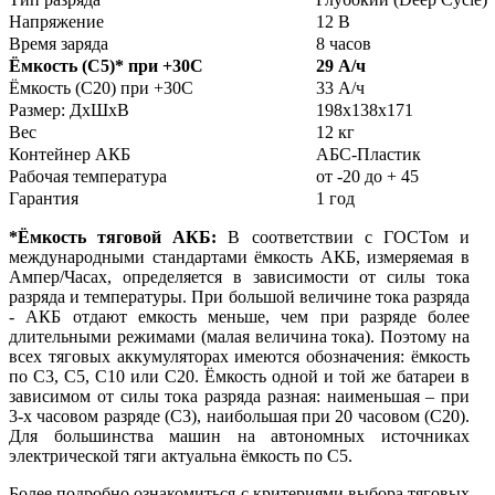
Напряжение
12 В
Время заряда
8 часов
Ёмкость (С5)
*
при +30С
29 А/ч
Ёмкость (С20) при +30С
33 А/ч
Размер: ДхШхВ
198х138х171
Вес
12 кг
Контейнер АКБ
АБС-Пластик
Рабочая температура
от -20 до + 45
Гарантия
1 год
*Ёмкость тяговой АКБ:
В соответствии с ГОСТом и
международными стандартами ёмкость АКБ, измеряемая в
Ампер/Часах, определяется в зависимости от силы тока
разряда и температуры. При большой величине тока разряда
- АКБ отдают емкость меньше, чем при разряде более
длительными режимами (малая величина тока). Поэтому на
всех тяговых аккумуляторах имеются обозначения: ёмкость
по С3, С5, С10 или С20. Ёмкость одной и той же батареи в
зависимом от силы тока разряда разная: наименьшая – при
3-х часовом разряде (С3), наибольшая при 20 часовом (С20).
Для большинства машин на автономных источниках
электрической тяги актуальна ёмкость по С5.
Более подробно ознакомиться с критериями выбора тяговых