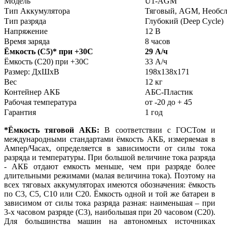
Модель
U1-AGM
Тип Аккумулятора
Тяговый, AGM, Необс
Тип разряда
Глубокий (Deep Cycle)
Напряжение
12 В
Время заряда
8 часов
Ёмкость (С5)
*
при +30С
29 А/ч
Ёмкость (С20) при +30С
33 А/ч
Размер: ДхШхВ
198х138х171
Вес
12 кг
Контейнер АКБ
АБС-Пластик
Рабочая температура
от -20 до + 45
Гарантия
1 год
*Ёмкость тяговой АКБ:
В соответствии с ГОСТом и
международными стандартами ёмкость АКБ, измеряемая в
Ампер/Часах, определяется в зависимости от силы тока
разряда и температуры. При большой величине тока разряда
- АКБ отдают емкость меньше, чем при разряде более
длительными режимами (малая величина тока). Поэтому на
всех тяговых аккумуляторах имеются обозначения: ёмкость
по С3, С5, С10 или С20. Ёмкость одной и той же батареи в
зависимом от силы тока разряда разная: наименьшая – при
3-х часовом разряде (С3), наибольшая при 20 часовом (С20).
Для большинства машин на автономных источниках