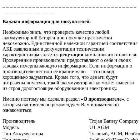
_ _ _ _ _ _ _ _ _ _ _ _ _ _ _ _ _ _ _ _ _ _ _ _ _ _ _ _ _ _ _ _ _ _ _ _
_ _ _ _ _ _ _ _ _ _ _ _ _ _ _
Важная информация для покупателей.
Необходимо знать, что проверить качество любой
аккумуляторной батареи при покупке практически
невозможно. Единственной надёжной гарантией соответствия
АКБ заявленным в документации техническим
характеристикам является
репутация
компании-изготовителя.
Проверенные производители предоставляют о себе и своих
заводах исчерпывающую информацию. Если информации о
производителе нет или её крайне мало — это повод
хорошенько задуматься. Кроме того, что деньги будут
потрачены впустую, такой аккумулятор легко может вывести
из строя дорогостоящее оборудование и электронику.
Именно поэтому мы сделали раздел
«О производителе»
, с
которым настоятельно рекомендуем Вам внимательно
ознакомиться.
Производитель
Trojan Battery Company
Модель
U1-AGM
Тип Аккумулятора
Тяговый, AGM, Необс
Тип разряда
Глубокий (Deep Cycle)