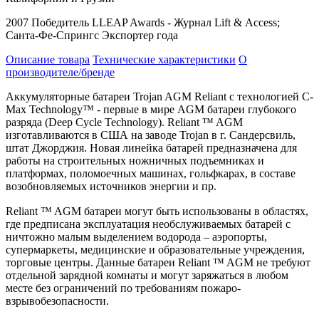
2007 Победитель
LLEAP
Awards
- Журнал
Lift
&
Access
;
Санта-Фе-Спрингс Экспортер года
Описание товара
Технические характеристики
О
производителе/бренде
Аккумуляторные батареи Trojan AGM Reliant с технологией C-
Max Technology™ - первые в мире AGM батареи глубокого
разряда (Deep Cycle Technology). Reliant ™ AGM
изготавливаются в США на заводе Trojan в г. Сандерсвиль,
штат Джорджия. Новая линейка батарей предназначена для
работы на строительных ножничных подъемниках и
платформах, поломоечных машинах, гольфкарах, в составе
возобновляемых источников энергии и пр.
Reliant ™ AGM батареи могут быть использованы в областях,
где предписана эксплуатация необслуживаемых батарей с
ничтожно малым выделением водорода – аэропорты,
супермаркеты, медицинские и образовательные учреждения,
торговые центры. Данные батареи Reliant ™ AGM не требуют
отдельной зарядной комнаты и могут заряжаться в любом
месте без ограничений по требованиям пожаро-
взрывобезопасности.