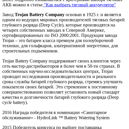
АКБ можно в статье
"Как выбрать тяговый аккумулятор"
Завод
Trojan Battery Company
основан в 1925 г. и является
одним из ведущих мировых производителей тяговых батарей
глубокого разряда (Deep Cycle), которые производятся на
четырех собственных заводах в Северной Америке,
сертифицированных по ISO 2000:2001. Продукция завода
Trojan – это батареи класса премиум для полоуборочной
техники, для гольфкаров, альтернативной энергетики, для
строительных подъемников.
Trojan Battery Company поддерживает своих клиентов через
сеть мастер-дистрибьюторов в более чем в 50-ти странах. В
собственных научно-исследовательских центрах, Trojan
проводит исследования производительности и реального
срока службы батарей глубокого разряда, стремясь улучшить
показатели своих батарей. Это стремление к постоянному
совершенствованию позволяет установить новый стандарт
качества и долговечности батарей глубокого разряда (Deep
cycle battery).
2016 Награда победителя в номинации «Санитарное
обслуживание» -
HydroLink
™
Battery
Watering
System
2015 Победитель конкурса по выбору поставщика