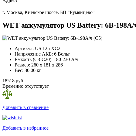
Адрес:
г. Москва, Киевское шоссе, БП "Румянцево"
WET аккумулятор US Battery: 6В-198А/ч
Артикул:
US 125 XC2
Напряжение АКБ:
6 Вольт
Ёмкость (С3-С20):
180-230 А/ч
Размер:
260 x 181 x 286
Вес:
30.00 кг
18518 руб.
Временно отсутствует
Добавить в сравнение
Добавить в избранное