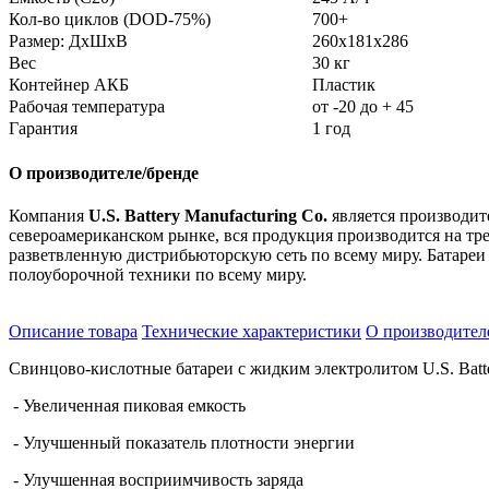
Кол-во циклов (DOD-75%)
700+
Размер: ДхШхВ
260x181x286
Вес
30 кг
Контейнер АКБ
Пластик
Рабочая температура
от -20 до + 45
Гарантия
1 год
О производителе/бренде
Компания
U.S. Battery Manufacturing Co.
является производит
североамериканском рынке, вся продукция производится на тр
разветвленную дистрибьюторскую сеть по всему миру. Батареи
полоуборочной техники по всему миру.
Описание товара
Технические характеристики
О производител
Свинцово-кислотные батареи с жидким электролитом U.S. Batte
- Увеличенная пиковая емкость
- Улучшенный показатель плотности энергии
- Улучшенная восприимчивость заряда