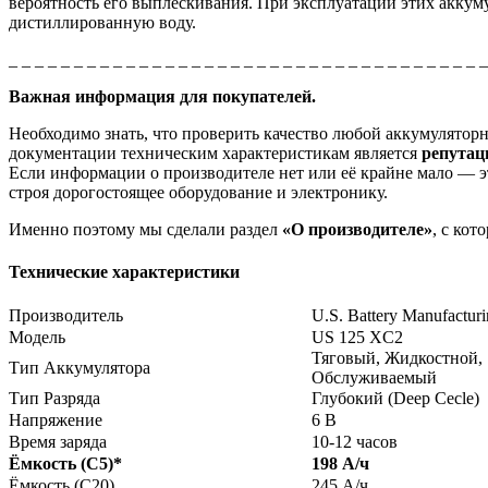
вероятность его выплескивания. При эксплуатации этих аккуму
дистиллированную воду.
_ _ _ _ _ _ _ _ _ _ _ _ _ _ _ _ _ _ _ _ _ _ _ _ _ _ _ _ _ _ _ _ _ _ _ _ 
Важная информация для покупателей.
Необходимо знать, что проверить качество любой аккумулято
документации техническим характеристикам является
репута
Если информации о производителе нет или её крайне мало — эт
строя дорогостоящее оборудование и электронику.
Именно поэтому мы сделали раздел
«О производителе»
, с ко
Технические характеристики
Производитель
U.S. Battery Manufactur
Модель
US 125 XC2
Тяговый, Жидкостной,
Тип Аккумулятора
Обслуживаемый
Тип Разряда
Глубокий (Deep Cecle)
Напряжение
6 В
Время заряда
10-12 часов
Ёмкость (С5)
*
198 А/ч
Ёмкость (С20)
245 А/ч