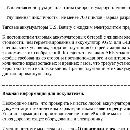
- Усиленная конструкция пластины (вибро- и удароустойчивост
- Улучшенная цикличность - не менее 700 циклов «заряда-разр
Тяговые аккумуляторы U.S. Battery с жидким электролитом пр
К достоинствам тяговых аккумуляторных батарей с жидким эле
стоимости, чем герметизированный аккумулятор AGM или GEL
специальных условиях, когда эксплуатация батарей с жидким э
экономических соображений. К недостаткам таких АКБ можно 
особые требования со стороны противопожарного и санитарно-
количество взрывоопасных и вредных газов, что требует уста
вероятность его выплескивания. При эксплуатации этих аккуму
дистиллированную воду.
_ _ _ _ _ _ _ _ _ _ _ _ _ _ _ _ _ _ _ _ _ _ _ _ _ _ _ _ _ _ _ _ _ _ _ _ 
Важная информация для покупателей.
Необходимо знать, что проверить качество любой аккумулято
документации техническим характеристикам является
репута
Если информации о производителе нет или её крайне мало — эт
строя дорогостоящее оборудование и электронику.
Именно поэтому мы сделали раздел
«О производителе»
, с ко