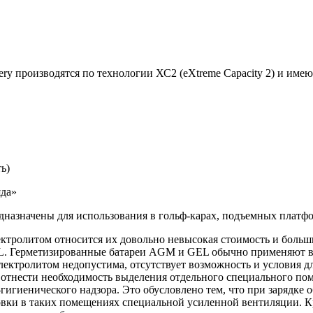
ry производятся по технологии ХС2 (eXtreme Capacity 2) и име
ь)
яда»
едназначены для использования в гольф-карах, подъемных плат
ктролитом относится их довольно невысокая стоимость и больш
. Герметизированные батареи AGM и GEL обычно применяют в т
лектролитом недопустима, отсутствует возможность и условия д
отнести необходимость выделения отдельного специального пом
гигиенического надзора. Это обусловлено тем, что при зарядке
новки в таких помещениях специальной усиленной вентиляции. К