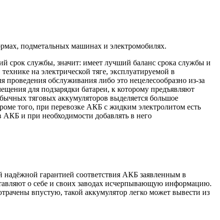
формах, подметальных машинах и электромобилях.
ий срок службы, значит: имеет лучший баланс срока службы и
ехнике на электрической тяге, эксплуатируемой в
ля проведения обслуживания либо это нецелесообразно из-за
ещения для подзарядки батареи, к которому предъявляют
 обычных тяговых аккумуляторов выделяется большое
роме того, при перевозке АКБ с жидким электролитом есть
в АКБ и при необходимости добавлять в него
й надёжной гарантией соответствия АКБ заявленным в
тавляют о себе и своих заводах исчерпывающую информацию.
отрачены впустую, такой аккумулятор легко может вывести из