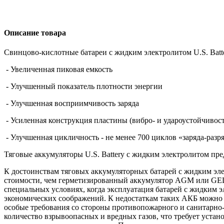
Описание товара
Свинцово-кислотные батареи с жидким электролитом U.S. Batte
- Увеличенная пиковая емкость
- Улучшенный показатель плотности энергии
- Улучшенная восприимчивость заряда
- Усиленная конструкция пластины (вибро- и удароустойчивост
- Улучшенная цикличность - не менее 700 циклов «заряда-разр
Тяговые аккумуляторы U.S. Battery с жидким электролитом пр
К достоинствам тяговых аккумуляторных батарей с жидким эле
стоимости, чем герметизированный аккумулятор AGM или GEL
специальных условиях, когда эксплуатация батарей с жидким э
экономических соображений. К недостаткам таких АКБ можно 
особые требования со стороны противопожарного и санитарно-
количество взрывоопасных и вредных газов, что требует уста