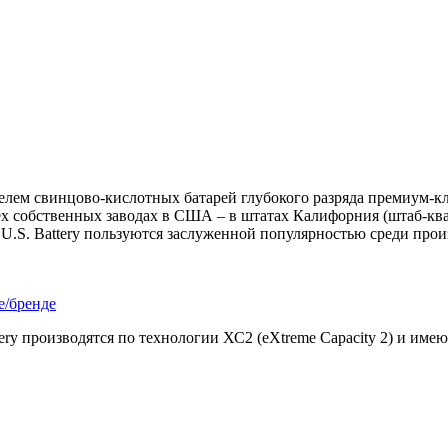
елем свинцово-кислотных батарей глубокого разряда премиум-к
ех собственных заводах в США – в штатах Калифорния (штаб-ква
 U.S. Battery пользуются заслуженной популярностью среди про
е/бренде
ry производятся по технологии ХС2 (eXtreme Capacity 2) и име