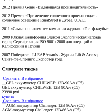
2012 Премия
Genie
«Выдающаяся производительность»
2012 Премия «Применение солнечного проекта года» -
солнечное освещение
RuralStreet
в Дубае,
U
.
A
.
E
.
2011 «Самые почитаемые» компании журнала «Гольф-клубы»
2009 Южная Калифорния Эдисон Экологическая награда
героя; Сертификация
ISO
9001: 2008 для операций в
Калифорнии и Грузии
2007 Победитель
LLEAP
Awards
- Журнал
Lift
&
Access
;
Санта-Фе-Спрингс Экспортер года
Смотрите также
Сравнить
В избранное
GEL аккумулятор CHILWEE: 12В-90А/ч (С5)
23990 руб.
купить
Сравнить
В избранное
AGM аккумулятор Challenger: 12В-86А/ч (С5)