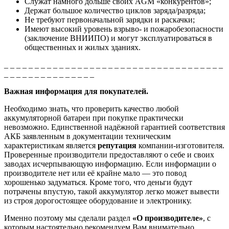
Служат намного дольше своих AGM «конкурентов»;
Держат большое количество циклов заряда/разряда;
Не требуют первоначальной зарядки и раскачки;
Имеют высокий уровень взрыво- и пожаробезопасности
(заключение ВНИИПО)
и могут эксплуатироваться в
общественных и жилых зданиях.
_ _ _ _ _ _ _ _ _ _ _ _ _ _ _ _ _ _ _ _ _ _ _ _ _ _ _ _ _ _ _ _ _ _ _ _
_ _ _ _ _ _ _ _ _ _ _ _ _ _ _
Важная информация для покупателей.
Необходимо знать, что проверить качество любой
аккумуляторной батареи при покупке практически
невозможно. Единственной надёжной гарантией соответствия
АКБ заявленным в документации техническим
характеристикам является
репутация
компании-изготовителя.
Проверенные производители предоставляют о себе и своих
заводах исчерпывающую информацию. Если информации о
производителе нет или её крайне мало — это повод
хорошенько задуматься. Кроме того, что деньги будут
потрачены впустую, такой аккумулятор легко может вывести
из строя дорогостоящее оборудование и электронику.
Именно поэтому мы сделали раздел
«О производителе»
, с
которым настоятельно рекомендуем Вам внимательно