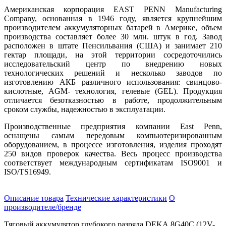
Американская корпорация EAST PENN Manufacturing
Company, основанная в 1946 году, является крупнейшим
производителем аккумуляторных батарей в Америке, объем
производства составляет более 30 млн. штук в год. Завод
расположен в штате Пенсильвания (США) и занимает 210
гектар площади, на этой территории сосредоточились
исследовательский центр по внедрению новых
технологических решений и несколько заводов по
изготовлению АКБ различного использования: свинцово-
кислотные, AGM- технология, гелевые (GEL). Продукция
отличается безотказностью в работе, продолжительным
сроком службы, надежностью в эксплуатации.
Производственные предприятия компании East Penn,
оснащены самым передовым компьютеризированным
оборудованием, в процессе изготовления, изделия проходят
250 видов проверок качества. Весь процесс производства
соответствует международным сертификатам ISO9001 и
ISO/TS16949.
Описание товара
Технические характеристики
О
производителе/бренде
Тяговый аккумулятор глубокого разряда
DEKA 8G40C (12V-