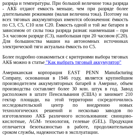
разряда и температуры. При большой величине тока разряда
- АКБ отдают емкость меньше, чем при разряде более
длительными режимами (малая величина тока). Поэтому на
всех тяговых аккумуляторах имеются обозначения: ёмкость
по С3, С5, С10 или С20. Ёмкость одной и той же батареи в
зависимом от силы тока разряда разная: наименьшая – при
3-х часовом разряде (С3), наибольшая при 20 часовом (С20).
Для большинства машин на автономных источниках
электрической тяги актуальна ёмкость по С5.
Более подробно ознакомиться с критериями выбора тяговых
АКБ можно в статье
"Как выбрать тяговый аккумулятор"
Американская корпорация EAST PENN Manufacturing
Company, основанная в 1946 году, является крупнейшим
производителем аккумуляторных батарей в Америке, объем
производства составляет более 30 млн. штук в год. Завод
расположен в штате Пенсильвания (США) и занимает 210
гектар площади, на этой территории сосредоточились
исследовательский центр по внедрению новых
технологических решений и несколько заводов по
изготовлению АКБ различного использования: свинцово-
кислотные, AGM- технология, гелевые (GEL). Продукция
отличается безотказностью в работе, продолжительным
сроком службы, надежностью в эксплуатации.