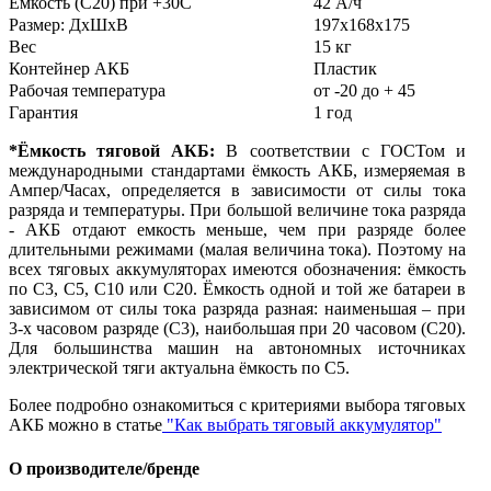
Ёмкость (С20) при +30С
42 А/ч
Размер: ДхШхВ
197х168х175
Вес
15 кг
Контейнер АКБ
Пластик
Рабочая температура
от -20 до + 45
Гарантия
1 год
*Ёмкость тяговой АКБ:
В соответствии с ГОСТом и
международными стандартами ёмкость АКБ, измеряемая в
Ампер/Часах, определяется в зависимости от силы тока
разряда и температуры. При большой величине тока разряда
- АКБ отдают емкость меньше, чем при разряде более
длительными режимами (малая величина тока). Поэтому на
всех тяговых аккумуляторах имеются обозначения: ёмкость
по С3, С5, С10 или С20. Ёмкость одной и той же батареи в
зависимом от силы тока разряда разная: наименьшая – при
3-х часовом разряде (С3), наибольшая при 20 часовом (С20).
Для большинства машин на автономных источниках
электрической тяги актуальна ёмкость по С5.
Более подробно ознакомиться с критериями выбора тяговых
АКБ можно в статье
"Как выбрать тяговый аккумулятор"
О производителе/бренде