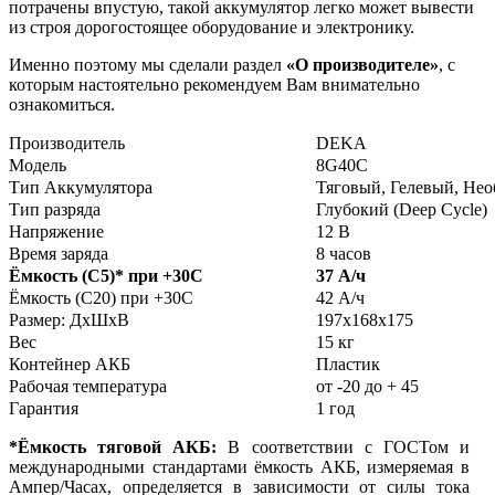
потрачены впустую, такой аккумулятор легко может вывести
из строя дорогостоящее оборудование и электронику.
Именно поэтому мы сделали раздел
«О производителе»
, с
которым настоятельно рекомендуем Вам внимательно
ознакомиться.
Производитель
DEKA
Модель
8G40C
Тип Аккумулятора
Тяговый, Гелевый, Не
Тип разряда
Глубокий (Deep Cycle)
Напряжение
12 В
Время заряда
8 часов
Ёмкость (С5)
*
при +30С
37 А/ч
Ёмкость (С20) при +30С
42 А/ч
Размер: ДхШхВ
197х168х175
Вес
15 кг
Контейнер АКБ
Пластик
Рабочая температура
от -20 до + 45
Гарантия
1 год
*Ёмкость тяговой АКБ:
В соответствии с ГОСТом и
международными стандартами ёмкость АКБ, измеряемая в
Ампер/Часах, определяется в зависимости от силы тока