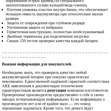
образования острых кромок) из специального
запатентованного сплава кальций/медь+свинец
Плотная упаковка пластин внутри банки, что обеспечивает
большую емкость аккумулятора при относительно малом
размере
Защита от повреждения при глубоком разряде
Улучшенная защита от вибрации
Герметичная конструкции, полностью необслуживаемый
Двойные терминалы для подключения нагрузки
Свыше 250 тестов проверки качества каждой батареи
_ _ _ _ _ _ _ _ _ _ _ _ _ _ _ _ _ _ _ _ _ _ _ _ _ _ _ _ _ _ _ _ _ _ _ _
_ _ _ _ _ _ _ _ _ _ _ _ _ _ _
Важная информация для покупателей.
Необходимо знать, что проверить качество любой
аккумуляторной батареи при покупке практически
невозможно. Единственной надёжной гарантией соответствия
АКБ заявленным в документации техническим
характеристикам является
репутация
компании-изготовителя.
Проверенные производители предоставляют о себе и своих
заводах исчерпывающую информацию. Если информации о
производителе нет или её крайне мало — это повод
хорошенько задуматься. Кроме того, что деньги будут