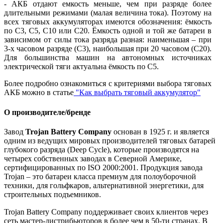
- АКБ отдают емкость меньше, чем при разряде более
длительными режимами (малая величина тока). Поэтому на
всех тяговых аккумуляторах имеются обозначения: ёмкость
по С3, С5, С10 или С20. Ёмкость одной и той же батареи в
зависимом от силы тока разряда разная: наименьшая – при
3-х часовом разряде (С3), наибольшая при 20 часовом (С20).
Для большинства машин на автономных источниках
электрической тяги актуальна ёмкость по С5.
Более подробно ознакомиться с критериями выбора тяговых
АКБ можно в статье
"Как выбрать тяговый аккумулятор"
О производителе/бренде
Завод
Trojan Battery Company
основан в 1925 г. и является
одним из ведущих мировых производителей тяговых батарей
глубокого разряда (Deep Cycle), которые производятся на
четырех собственных заводах в Северной Америке,
сертифицированных по ISO 2000:2001. Продукция завода
Trojan – это батареи класса премиум для полоуборочной
техники, для гольфкаров, альтернативной энергетики, для
строительных подъемников.
Trojan Battery Company поддерживает своих клиентов через
сеть мастер-дистрибьюторов в более чем в 50-ти странах. В