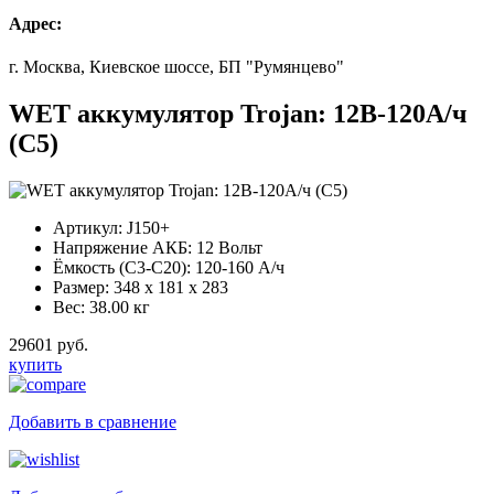
Адрес:
г. Москва, Киевское шоссе, БП "Румянцево"
WET аккумулятор Trojan: 12В-120А/ч
(С5)
Артикул:
J150+
Напряжение АКБ:
12 Вольт
Ёмкость (С3-С20):
120-160 А/ч
Размер:
348 x 181 x 283
Вес:
38.00 кг
29601 руб.
купить
Добавить в сравнение