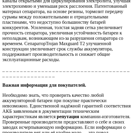
каналы открытыми для циркулирования электролита, улучшая
электрохимию и уменьшая риск расслоения. Патентованный
материал сепаратора, на основе резины, тормозит передачу
сурьмы между положительными и отрицательными
пластинами, что недоступно большинству батарей
конкурентов. Усиленная, толстая задняя сетка увеличивает
прочность сепаратора, увеличивая устойчивость батареи к
неполадкам, возникающим из-за разрушения сепаратора со
временем. СепараторTrojan Maxguard T2 улучшенной
конструкции увеличивает срок службы аккумулятора,
поддерживает производительность и снижает общие
эксплуатационные расходы.
_ _ _ _ _ _ _ _ _ _ _ _ _ _ _ _ _ _ _ _ _ _ _ _ _ _ _ _ _ _ _ _ _ _ _ _
_ _ _ _ _ _ _ _ _ _ _ _ _ _ _
Важная информация для покупателей.
Необходимо знать, что проверить качество любой
аккумуляторной батареи при покупке практически
невозможно. Единственной надёжной гарантией соответствия
АКБ заявленным в документации техническим
характеристикам является
репутация
компании-изготовителя.
Проверенные производители предоставляют о себе и своих
заводах исчерпывающую информацию. Если информации о
производителе нет или её крайне мало — это повод