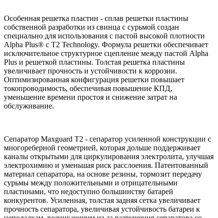
Особенная решетка пластин - сплав решетки пластины
собственной разработки из свинца с сурьмой создан
специально для использования с пастой высокой плотности
Alpha Plus® с T2 Technology. Формула решетки обеспечивает
исключительное структурное сцепление между пастой Alpha
Plus и решеткой пластины. Толстая решетка пластины
увеличивает прочность и устойчивости к коррозии.
Оптимизированная конфигурация решетки повышает
токопроводимость, обеспечивая повышение КПД,
уменьшение времени простоя и снижение затрат на
обслуживание.
Сепаратор Maxguard T2 - сепаратор усиленной конструкции c
многореберной геометрией, которая дольше поддерживает
каналы открытыми для циркулирования электролита, улучшая
электрохимию и уменьшая риск расслоения. Патентованный
материал сепаратора, на основе резины, тормозит передачу
сурьмы между положительными и отрицательными
пластинами, что недоступно большинству батарей
конкурентов. Усиленная, толстая задняя сетка увеличивает
прочность сепаратора, увеличивая устойчивость батареи к
неполадкам, возникающим из-за разрушения сепаратора со