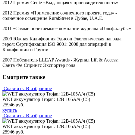
2012 Премия
Genie
«Выдающаяся производительность»
2012 Премия «Применение солнечного проекта года» -
солнечное освещение
RuralStreet
в Дубае,
U
.
A
.
E
.
2011 «Самые почитаемые» компании журнала «Гольф-клубы»
2009 Южная Калифорния Эдисон Экологическая награда
героя; Сертификация
ISO
9001: 2008 для операций в
Калифорнии и Грузии
2007 Победитель
LLEAP
Awards
- Журнал
Lift
&
Access
;
Санта-Фе-Спрингс Экспортер года
Смотрите также
Сравнить
В избранное
WET аккумулятор Trojan: 12В-105А/ч (С5)
25946 руб.
купить
Сравнить
В избранное
WET аккумулятор Trojan: 12В-105А/ч (С5)
25946 руб.