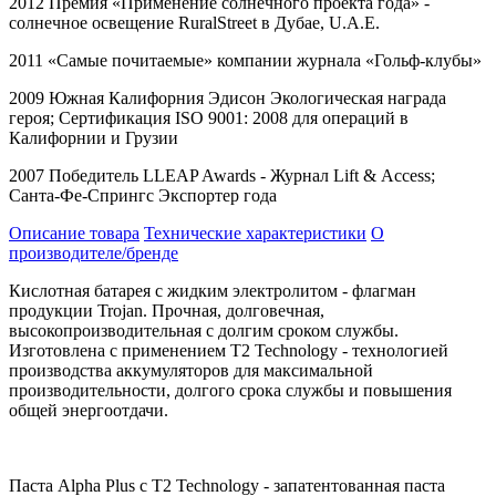
2012 Премия «Применение солнечного проекта года» -
солнечное освещение
RuralStreet
в Дубае,
U
.
A
.
E
.
2011 «Самые почитаемые» компании журнала «Гольф-клубы»
2009 Южная Калифорния Эдисон Экологическая награда
героя; Сертификация
ISO
9001: 2008 для операций в
Калифорнии и Грузии
2007 Победитель
LLEAP
Awards
- Журнал
Lift
&
Access
;
Санта-Фе-Спрингс Экспортер года
Описание товара
Технические характеристики
О
производителе/бренде
Кислотная батарея с жидким электролитом - флагман
продукции Trojan. Прочная, долговечная,
высокопроизводительная с долгим сроком службы.
Изготовлена с применением T2 Technology - технологией
производства аккумуляторов для максимальной
производительности, долгого срока службы и повышения
общей энергоотдачи.
Паста Alpha Plus с T2 Technology - запатентованная паста