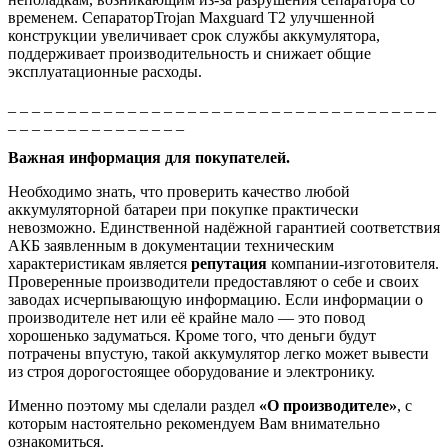
временем. СепараторTrojan Maxguard T2 улучшенной
конструкции увеличивает срок службы аккумулятора,
поддерживает производительность и снижает общие
эксплуатационные расходы.
_ _ _ _ _ _ _ _ _ _ _ _ _ _ _ _ _ _ _ _ _ _ _ _ _ _ _ _ _ _ _ _ _ _ _ _
_ _ _ _ _ _ _ _ _ _ _ _ _ _ _
Важная информация для покупателей.
Необходимо знать, что проверить качество любой
аккумуляторной батареи при покупке практически
невозможно. Единственной надёжной гарантией соответствия
АКБ заявленным в документации техническим
характеристикам является
репутация
компании-изготовителя.
Проверенные производители предоставляют о себе и своих
заводах исчерпывающую информацию. Если информации о
производителе нет или её крайне мало — это повод
хорошенько задуматься. Кроме того, что деньги будут
потрачены впустую, такой аккумулятор легко может вывести
из строя дорогостоящее оборудование и электронику.
Именно поэтому мы сделали раздел
«О производителе»
, с
которым настоятельно рекомендуем Вам внимательно
ознакомиться.