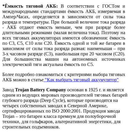
*Ёмкость тяговой АКБ:
В соответствии с ГОСТом и
международными стандартами ёмкость АКБ, измеряемая в
Ампер/Часах, определяется в зависимости от силы тока
разряда и температуры. При большой величине тока разряда
- АКБ отдают емкость меньше, чем при разряде более
длительными режимами (малая величина тока). Поэтому на
всех тяговых аккумуляторах имеются обозначения: ёмкость
по С3, С5, С10 или С20. Ёмкость одной и той же батареи в
зависимом от силы тока разряда разная: наименьшая – при
3-х часовом разряде (С3), наибольшая при 20 часовом (С20).
Для большинства машин на автономных источниках
электрической тяги актуальна ёмкость по С5.
Более подробно ознакомиться с критериями выбора тяговых
АКБ можно в статье
"Как выбрать тяговый аккумулятор"
Завод
Trojan Battery Company
основан в 1925 г. и является
одним из ведущих мировых производителей тяговых батарей
глубокого разряда (Deep Cycle), которые производятся на
четырех собственных заводах в Северной Америке,
сертифицированных по ISO 2000:2001. Продукция завода
Trojan – это батареи класса премиум для полоуборочной
техники, для гольфкаров, альтернативной энергетики, для
строительных подъемников.