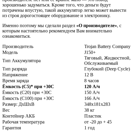
хорошенько задуматься. Кроме того, что деньги будут
потрачены впустую, такой аккумулятор легко может вывести
из строя дорогостоящее оборудование и электронику.
Именно поэтому мы сделали раздел
«О производителе»
, с
которым настоятельно рекомендуем Вам внимательно
ознакомиться.
Производитель
Trojan Battery Company
Модель
J150+
Тяговый, Жидкостной,
Тип Аккумулятора
Обслуживаемый
Тип разряда
Глубокий (Deep Cycle)
Напряжение
12 В
Время заряда
8 часов
Ёмкость (С5)
*
при +30С
120 А/ч
Ёмкость (С20) при +30С
150 А/ч
Ёмкость (С100) при +30С
166 А/ч
Размер: ДхШхВ
348х181х283
Вес
38 кг
Контейнер АКБ
Пластик
Рабочая температура
от -20 до + 45
Гарантия
1 год