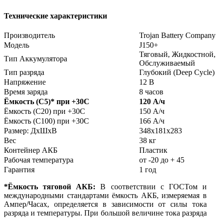
Технические характеристики
Производитель
Trojan Battery Company
Модель
J150+
Тяговый, Жидкостной,
Тип Аккумулятора
Обслуживаемый
Тип разряда
Глубокий (Deep Cycle)
Напряжение
12 В
Время заряда
8 часов
Ёмкость (С5)
*
при +30С
120 А/ч
Ёмкость (С20) при +30С
150 А/ч
Ёмкость (С100) при +30С
166 А/ч
Размер: ДхШхВ
348х181х283
Вес
38 кг
Контейнер АКБ
Пластик
Рабочая температура
от -20 до + 45
Гарантия
1 год
*Ёмкость тяговой АКБ:
В соответствии с ГОСТом и
международными стандартами ёмкость АКБ, измеряемая в
Ампер/Часах, определяется в зависимости от силы тока
разряда и температуры. При большой величине тока разряда