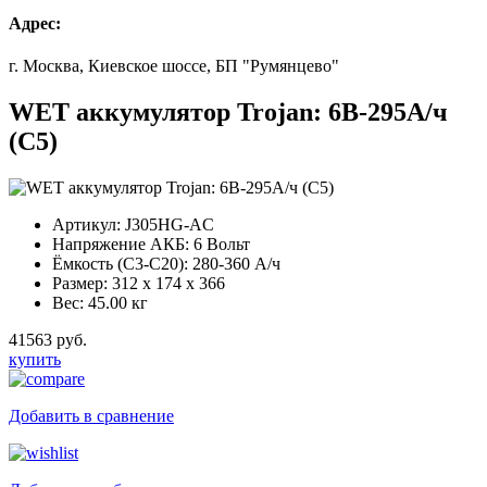
Адрес:
г. Москва, Киевское шоссе, БП "Румянцево"
WET аккумулятор Trojan: 6В-295А/ч
(С5)
Артикул:
J305HG-AC
Напряжение АКБ:
6 Вольт
Ёмкость (С3-С20):
280-360 А/ч
Размер:
312 x 174 x 366
Вес:
45.00 кг
41563 руб.
купить
Добавить в сравнение