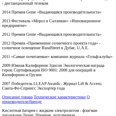
- дистанционный телеком
2014 Премия
Genie
«Выдающаяся производительность»
2013 Фестиваль «Мороз и Салливан» «Инновационное
предприятие»
2012 Премия
Genie
«Выдающаяся производительность»
2012 Премия «Применение солнечного проекта года» -
солнечное освещение
RuralStreet
в Дубае,
U
.
A
.
E
.
2011 «Самые почитаемые» компании журнала «Гольф-клубы»
2009 Южная Калифорния Эдисон Экологическая награда
героя; Сертификация
ISO
9001: 2008 для операций в
Калифорнии и Грузии
2007 Победитель
LLEAP
Awards
- Журнал
Lift
&
Access
;
Санта-Фе-Спрингс Экспортер года
Описание товара
Технические характеристики
О
производителе/бренде
Кислотная батарея с жидким электролитом - флагман
продукции Trojan. Прочная, долговечная,