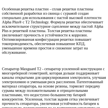
Особенная решетка пластин - сплав решетки пластины
собственной разработки из свинца с сурьмой создан
специально для использования с пастой высокой плотности
Alpha Plus® с T2 Technology. Формула решетки обеспечивает
исключительное структурное сцепление между пастой Alpha
Plus и решеткой пластины. Толстая решетка пластины
увеличивает прочность и устойчивости к коррозии.
Оптимизированная конфигурация решетки повышает
токопроводимость, обеспечивая повышение КПД,
уменьшение времени простоя и снижение затрат на
обслуживание.
Сепаратор Maxguard T2 - сепаратор усиленной конструкции c
многореберной геометрией, которая дольше поддерживает
каналы открытыми для циркулирования электролита, улучшая
электрохимию и уменьшая риск расслоения. Патентованный
материал сепаратора, на основе резины, тормозит передачу
сурьмы между положительными и отрицательными
пластинами, что недоступно большинству батарей
конкурентов. Усиленная, толстая задняя сетка увеличивает
прочность сепаратора, увеличивая устойчивость батареи к
неполадкам, возникающим из-за разрушения сепаратора со