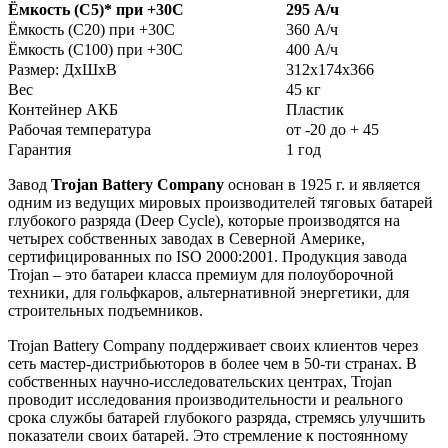
Ёмкость (С5)
*
при +30С
295 А/ч
Ёмкость (С20) при +30С
360 А/ч
Ёмкость (С100) при +30С
400 А/ч
Размер: ДхШхВ
312х174х366
Вес
45 кг
Контейнер АКБ
Пластик
Рабочая температура
от -20 до + 45
Гарантия
1 год
Завод
Trojan Battery Company
основан в 1925 г. и является
одним из ведущих мировых производителей тяговых батарей
глубокого разряда (Deep Cycle), которые производятся на
четырех собственных заводах в Северной Америке,
сертифицированных по ISO 2000:2001. Продукция завода
Trojan – это батареи класса премиум для полоуборочной
техники, для гольфкаров, альтернативной энергетики, для
строительных подъемников.
Trojan Battery Company поддерживает своих клиентов через
сеть мастер-дистрибьюторов в более чем в 50-ти странах. В
собственных научно-исследовательских центрах, Trojan
проводит исследования производительности и реального
срока службы батарей глубокого разряда, стремясь улучшить
показатели своих батарей. Это стремление к постоянному