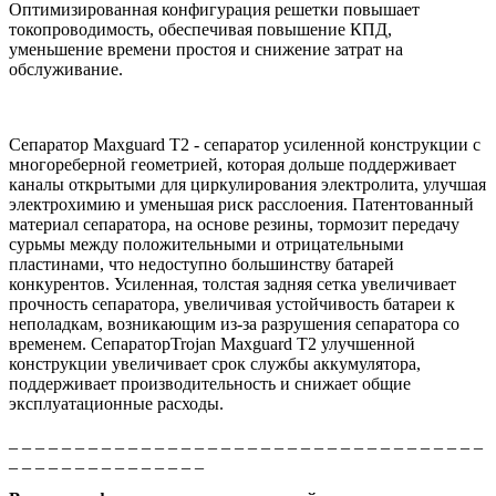
Оптимизированная конфигурация решетки повышает
токопроводимость, обеспечивая повышение КПД,
уменьшение времени простоя и снижение затрат на
обслуживание.
Сепаратор Maxguard T2 - сепаратор усиленной конструкции c
многореберной геометрией, которая дольше поддерживает
каналы открытыми для циркулирования электролита, улучшая
электрохимию и уменьшая риск расслоения. Патентованный
материал сепаратора, на основе резины, тормозит передачу
сурьмы между положительными и отрицательными
пластинами, что недоступно большинству батарей
конкурентов. Усиленная, толстая задняя сетка увеличивает
прочность сепаратора, увеличивая устойчивость батареи к
неполадкам, возникающим из-за разрушения сепаратора со
временем. СепараторTrojan Maxguard T2 улучшенной
конструкции увеличивает срок службы аккумулятора,
поддерживает производительность и снижает общие
эксплуатационные расходы.
_ _ _ _ _ _ _ _ _ _ _ _ _ _ _ _ _ _ _ _ _ _ _ _ _ _ _ _ _ _ _ _ _ _ _ _
_ _ _ _ _ _ _ _ _ _ _ _ _ _ _