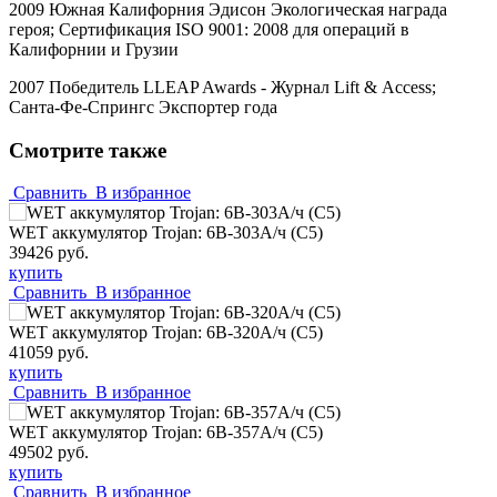
2009 Южная Калифорния Эдисон Экологическая награда
героя; Сертификация
ISO
9001: 2008 для операций в
Калифорнии и Грузии
2007 Победитель
LLEAP
Awards
- Журнал
Lift
&
Access
;
Санта-Фе-Спрингс Экспортер года
Смотрите также
Сравнить
В избранное
WET аккумулятор Trojan: 6В-303А/ч (С5)
39426 руб.
купить
Сравнить
В избранное
WET аккумулятор Trojan: 6В-320А/ч (С5)
41059 руб.
купить
Сравнить
В избранное
WET аккумулятор Trojan: 6В-357А/ч (С5)
49502 руб.
купить
Сравнить
В избранное