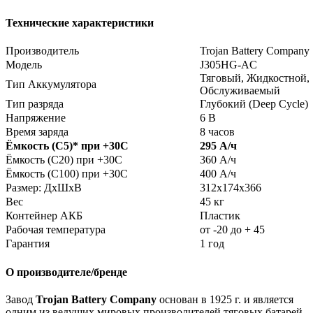
Технические характеристики
Производитель
Trojan Battery Company
Модель
J305HG-AC
Тяговый, Жидкостной,
Тип Аккумулятора
Обслуживаемый
Тип разряда
Глубокий (Deep Cycle)
Напряжение
6 В
Время заряда
8 часов
Ёмкость (С5)
*
при +30С
295 А/ч
Ёмкость (С20) при +30С
360 А/ч
Ёмкость (С100) при +30С
400 А/ч
Размер: ДхШхВ
312х174х366
Вес
45 кг
Контейнер АКБ
Пластик
Рабочая температура
от -20 до + 45
Гарантия
1 год
О производителе/бренде
Завод
Trojan Battery Company
основан в 1925 г. и является
одним из ведущих мировых производителей тяговых батарей