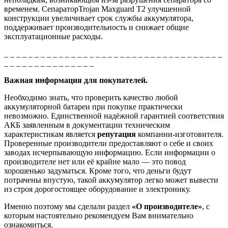
временем. СепараторTrojan Maxguard T2 улучшенной
конструкции увеличивает срок службы аккумулятора,
поддерживает производительность и снижает общие
эксплуатационные расходы.
_ _ _ _ _ _ _ _ _ _ _ _ _ _ _ _ _ _ _ _ _ _ _ _ _ _ _ _ _ _ _ _ _ _ _ _
_ _ _ _ _ _ _ _ _ _ _ _ _ _ _
Важная информация для покупателей.
Необходимо знать, что проверить качество любой
аккумуляторной батареи при покупке практически
невозможно. Единственной надёжной гарантией соответствия
АКБ заявленным в документации техническим
характеристикам является
репутация
компании-изготовителя.
Проверенные производители предоставляют о себе и своих
заводах исчерпывающую информацию. Если информации о
производителе нет или её крайне мало — это повод
хорошенько задуматься. Кроме того, что деньги будут
потрачены впустую, такой аккумулятор легко может вывести
из строя дорогостоящее оборудование и электронику.
Именно поэтому мы сделали раздел
«О производителе»
, с
которым настоятельно рекомендуем Вам внимательно
ознакомиться.