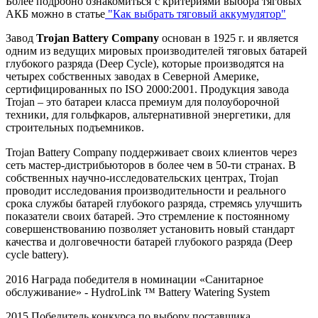
Более подробно ознакомиться с критериями выбора тяговых
АКБ можно в статье
"Как выбрать тяговый аккумулятор"
Завод
Trojan Battery Company
основан в 1925 г. и является
одним из ведущих мировых производителей тяговых батарей
глубокого разряда (Deep Cycle), которые производятся на
четырех собственных заводах в Северной Америке,
сертифицированных по ISO 2000:2001. Продукция завода
Trojan – это батареи класса премиум для полоуборочной
техники, для гольфкаров, альтернативной энергетики, для
строительных подъемников.
Trojan Battery Company поддерживает своих клиентов через
сеть мастер-дистрибьюторов в более чем в 50-ти странах. В
собственных научно-исследовательских центрах, Trojan
проводит исследования производительности и реального
срока службы батарей глубокого разряда, стремясь улучшить
показатели своих батарей. Это стремление к постоянному
совершенствованию позволяет установить новый стандарт
качества и долговечности батарей глубокого разряда (Deep
cycle battery).
2016 Награда победителя в номинации «Санитарное
обслуживание» -
HydroLink
™
Battery
Watering
System
2015 Победитель конкурса по выбору поставщика