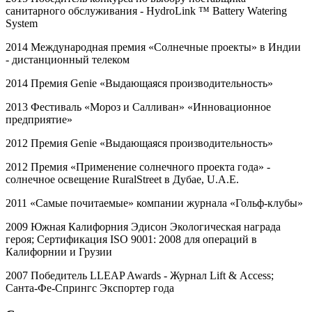
санитарного обслуживания -
HydroLink
™
Battery
Watering
System
2014 Международная премия «Солнечные проекты» в Индии
- дистанционный телеком
2014 Премия
Genie
«Выдающаяся производительность»
2013 Фестиваль «Мороз и Салливан» «Инновационное
предприятие»
2012 Премия
Genie
«Выдающаяся производительность»
2012 Премия «Применение солнечного проекта года» -
солнечное освещение
RuralStreet
в Дубае,
U
.
A
.
E
.
2011 «Самые почитаемые» компании журнала «Гольф-клубы»
2009 Южная Калифорния Эдисон Экологическая награда
героя; Сертификация
ISO
9001: 2008 для операций в
Калифорнии и Грузии
2007 Победитель
LLEAP
Awards
- Журнал
Lift
&
Access
;
Санта-Фе-Спрингс Экспортер года