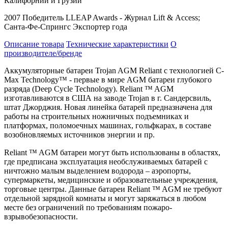
Калифорнии и Грузии
2007 Победитель
LLEAP
Awards
- Журнал
Lift
&
Access
;
Санта-Фе-Спрингс Экспортер года
Описание товара
Технические характеристики
О
производителе/бренде
Аккумуляторные батареи Trojan AGM Reliant с технологией C-
Max Technology™ - первые в мире AGM батареи глубокого
разряда (Deep Cycle Technology). Reliant ™ AGM
изготавливаются в США на заводе Trojan в г. Сандерсвиль,
штат Джорджия. Новая линейка батарей предназначена для
работы на строительных ножничных подъемниках и
платформах, поломоечных машинах, гольфкарах, в составе
возобновляемых источников энергии и пр.
Reliant ™ AGM батареи могут быть использованы в областях,
где предписана эксплуатация необслуживаемых батарей с
ничтожно малым выделением водорода – аэропорты,
супермаркеты, медицинские и образовательные учреждения,
торговые центры. Данные батареи Reliant ™ AGM не требуют
отдельной зарядной комнаты и могут заряжаться в любом
месте без ограничений по требованиям пожаро-
взрывобезопасности.