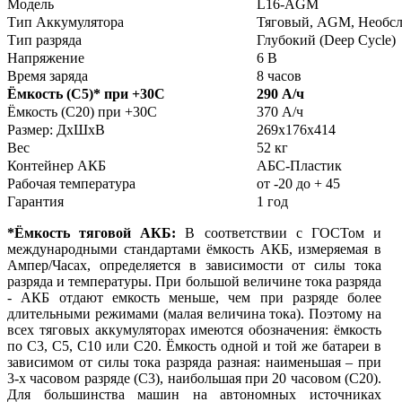
Модель
L16-AGM
Тип Аккумулятора
Тяговый, AGM, Необс
Тип разряда
Глубокий (Deep Cycle)
Напряжение
6 В
Время заряда
8 часов
Ёмкость (С5)
*
при +30С
290 А/ч
Ёмкость (С20) при +30С
370 А/ч
Размер: ДхШхВ
269х176х414
Вес
52 кг
Контейнер АКБ
АБС-Пластик
Рабочая температура
от -20 до + 45
Гарантия
1 год
*Ёмкость тяговой АКБ:
В соответствии с ГОСТом и
международными стандартами ёмкость АКБ, измеряемая в
Ампер/Часах, определяется в зависимости от силы тока
разряда и температуры. При большой величине тока разряда
- АКБ отдают емкость меньше, чем при разряде более
длительными режимами (малая величина тока). Поэтому на
всех тяговых аккумуляторах имеются обозначения: ёмкость
по С3, С5, С10 или С20. Ёмкость одной и той же батареи в
зависимом от силы тока разряда разная: наименьшая – при
3-х часовом разряде (С3), наибольшая при 20 часовом (С20).
Для большинства машин на автономных источниках