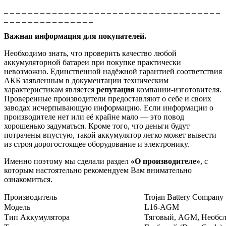
_ _ _ _ _ _ _ _ _ _ _ _ _ _ _ _ _ _ _ _ _ _ _ _ _ _ _ _ _ _ _ _ _ _ _ _
_ _ _ _ _ _ _ _ _ _ _ _ _ _ _
Важная информация для покупателей.
Необходимо знать, что проверить качество любой
аккумуляторной батареи при покупке практически
невозможно. Единственной надёжной гарантией соответствия
АКБ заявленным в документации техническим
характеристикам является
репутация
компании-изготовителя.
Проверенные производители предоставляют о себе и своих
заводах исчерпывающую информацию. Если информации о
производителе нет или её крайне мало — это повод
хорошенько задуматься. Кроме того, что деньги будут
потрачены впустую, такой аккумулятор легко может вывести
из строя дорогостоящее оборудование и электронику.
Именно поэтому мы сделали раздел
«О производителе»
, с
которым настоятельно рекомендуем Вам внимательно
ознакомиться.
Производитель
Trojan Battery Company
Модель
L16-AGM
Тип Аккумулятора
Тяговый, AGM, Необс