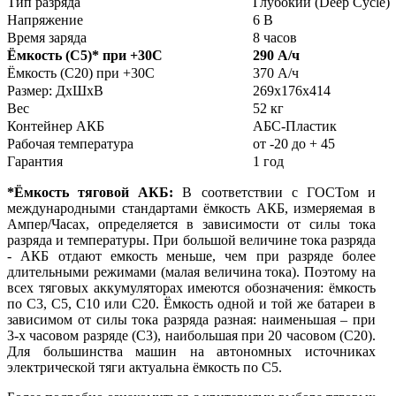
Тип разряда
Глубокий (Deep Cycle)
Напряжение
6 В
Время заряда
8 часов
Ёмкость (С5)
*
при +30С
290 А/ч
Ёмкость (С20) при +30С
370 А/ч
Размер: ДхШхВ
269х176х414
Вес
52 кг
Контейнер АКБ
АБС-Пластик
Рабочая температура
от -20 до + 45
Гарантия
1 год
*Ёмкость тяговой АКБ:
В соответствии с ГОСТом и
международными стандартами ёмкость АКБ, измеряемая в
Ампер/Часах, определяется в зависимости от силы тока
разряда и температуры. При большой величине тока разряда
- АКБ отдают емкость меньше, чем при разряде более
длительными режимами (малая величина тока). Поэтому на
всех тяговых аккумуляторах имеются обозначения: ёмкость
по С3, С5, С10 или С20. Ёмкость одной и той же батареи в
зависимом от силы тока разряда разная: наименьшая – при
3-х часовом разряде (С3), наибольшая при 20 часовом (С20).
Для большинства машин на автономных источниках
электрической тяги актуальна ёмкость по С5.