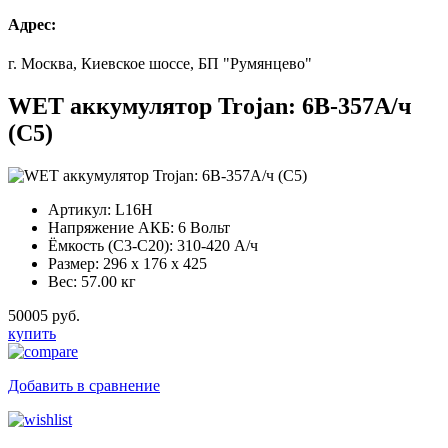
Адрес:
г. Москва, Киевское шоссе, БП "Румянцево"
WET аккумулятор Trojan: 6В-357А/ч
(С5)
Артикул:
L16H
Напряжение АКБ:
6 Вольт
Ёмкость (С3-С20):
310-420 А/ч
Размер:
296 x 176 x 425
Вес:
57.00 кг
50005 руб.
купить
Добавить в сравнение