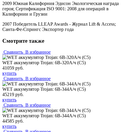
2009 Южная Калифорния Эдисон Экологическая награда
героя; Сертификация
ISO
9001: 2008 для операций в
Калифорнии и Грузии
2007 Победитель
LLEAP
Awards
- Журнал
Lift
&
Access
;
Санта-Фе-Спрингс Экспортер года
Смотрите также
Сравнить
В избранное
WET аккумулятор Trojan: 6В-320А/ч (С5)
41059 руб.
купить
Сравнить
В избранное
WET аккумулятор Trojan: 6В-344А/ч (С5)
45219 руб.
купить
Сравнить
В избранное
WET аккумулятор Trojan: 6В-344А/ч (С5)
44585 руб.
купить
Сравнить
В избранное