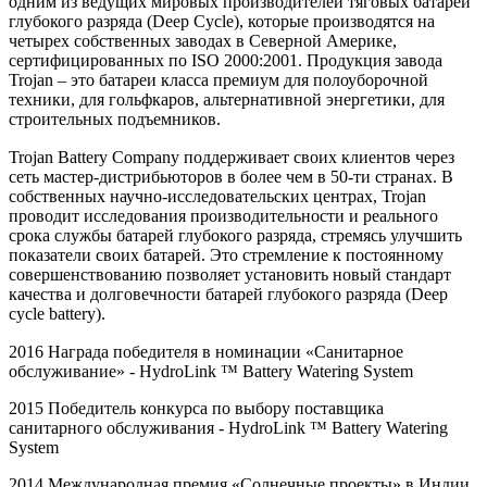
одним из ведущих мировых производителей тяговых батарей
глубокого разряда (Deep Cycle), которые производятся на
четырех собственных заводах в Северной Америке,
сертифицированных по ISO 2000:2001. Продукция завода
Trojan – это батареи класса премиум для полоуборочной
техники, для гольфкаров, альтернативной энергетики, для
строительных подъемников.
Trojan Battery Company поддерживает своих клиентов через
сеть мастер-дистрибьюторов в более чем в 50-ти странах. В
собственных научно-исследовательских центрах, Trojan
проводит исследования производительности и реального
срока службы батарей глубокого разряда, стремясь улучшить
показатели своих батарей. Это стремление к постоянному
совершенствованию позволяет установить новый стандарт
качества и долговечности батарей глубокого разряда (Deep
cycle battery).
2016 Награда победителя в номинации «Санитарное
обслуживание» -
HydroLink
™
Battery
Watering
System
2015 Победитель конкурса по выбору поставщика
санитарного обслуживания -
HydroLink
™
Battery
Watering
System
2014 Международная премия «Солнечные проекты» в Индии