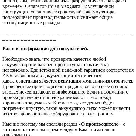
неполадкам, возникающим из-за разрушения сепаратора со
временем. СепараторTrojan Maxguard T2 улучшенной
конструкции увеличивает срок службы аккумулятора,
поддерживает производительность и снижает общие
эксплуатационные расходы.
_ _ _ _ _ _ _ _ _ _ _ _ _ _ _ _ _ _ _ _ _ _ _ _ _ _ _ _ _ _ _ _ _ _ _ _
_ _ _ _ _ _ _ _ _ _ _ _ _ _ _
Важная информация для покупателей.
Необходимо знать, что проверить качество любой
аккумуляторной батареи при покупке практически
невозможно. Единственной надёжной гарантией соответствия
АКБ заявленным в документации техническим
характеристикам является
репутация
компании-изготовителя.
Проверенные производители предоставляют о себе и своих
заводах исчерпывающую информацию. Если информации о
производителе нет или её крайне мало — это повод
хорошенько задуматься. Кроме того, что деньги будут
потрачены впустую, такой аккумулятор легко может вывести
из строя дорогостоящее оборудование и электронику.
Именно поэтому мы сделали раздел
«О производителе»
, с
которым настоятельно рекомендуем Вам внимательно
ознакомиться.