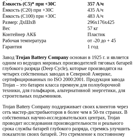
Ёмкость (С5)
*
при +30С
357 А/ч
Ёмкость (С20) при +30С
435 А/ч
Ёмкость (С100) при +30С
483 А/ч
Размер: ДхШхВ
296х176х425
Вес
57 кг
Контейнер АКБ
Пластик
Рабочая температура
от -20 до + 45
Гарантия
1 год
Завод
Trojan Battery Company
основан в 1925 г. и является
одним из ведущих мировых производителей тяговых батарей
глубокого разряда (Deep Cycle), которые производятся на
четырех собственных заводах в Северной Америке,
сертифицированных по ISO 2000:2001. Продукция завода
Trojan – это батареи класса премиум для полоуборочной
техники, для гольфкаров, альтернативной энергетики, для
строительных подъемников.
Trojan Battery Company поддерживает своих клиентов через
сеть мастер-дистрибьюторов в более чем в 50-ти странах. В
собственных научно-исследовательских центрах, Trojan
проводит исследования производительности и реального
срока службы батарей глубокого разряда, стремясь улучшить
показатели своих батарей. Это стремление к постоянному