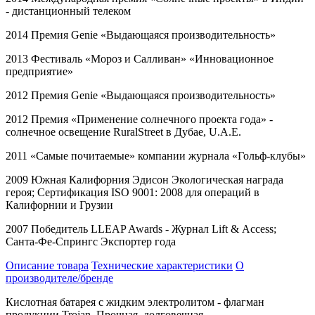
- дистанционный телеком
2014 Премия
Genie
«Выдающаяся производительность»
2013 Фестиваль «Мороз и Салливан» «Инновационное
предприятие»
2012 Премия
Genie
«Выдающаяся производительность»
2012 Премия «Применение солнечного проекта года» -
солнечное освещение
RuralStreet
в Дубае,
U
.
A
.
E
.
2011 «Самые почитаемые» компании журнала «Гольф-клубы»
2009 Южная Калифорния Эдисон Экологическая награда
героя; Сертификация
ISO
9001: 2008 для операций в
Калифорнии и Грузии
2007 Победитель
LLEAP
Awards
- Журнал
Lift
&
Access
;
Санта-Фе-Спрингс Экспортер года
Описание товара
Технические характеристики
О
производителе/бренде
Кислотная батарея с жидким электролитом - флагман
продукции Trojan. Прочная, долговечная,