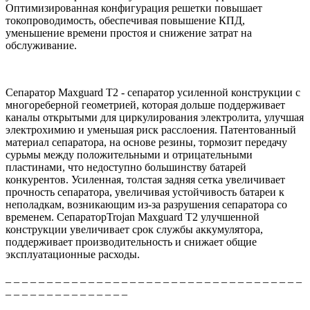
Оптимизированная конфигурация решетки повышает
токопроводимость, обеспечивая повышение КПД,
уменьшение времени простоя и снижение затрат на
обслуживание.
Сепаратор Maxguard T2 - сепаратор усиленной конструкции c
многореберной геометрией, которая дольше поддерживает
каналы открытыми для циркулирования электролита, улучшая
электрохимию и уменьшая риск расслоения. Патентованный
материал сепаратора, на основе резины, тормозит передачу
сурьмы между положительными и отрицательными
пластинами, что недоступно большинству батарей
конкурентов. Усиленная, толстая задняя сетка увеличивает
прочность сепаратора, увеличивая устойчивость батареи к
неполадкам, возникающим из-за разрушения сепаратора со
временем. СепараторTrojan Maxguard T2 улучшенной
конструкции увеличивает срок службы аккумулятора,
поддерживает производительность и снижает общие
эксплуатационные расходы.
_ _ _ _ _ _ _ _ _ _ _ _ _ _ _ _ _ _ _ _ _ _ _ _ _ _ _ _ _ _ _ _ _ _ _ _
_ _ _ _ _ _ _ _ _ _ _ _ _ _ _