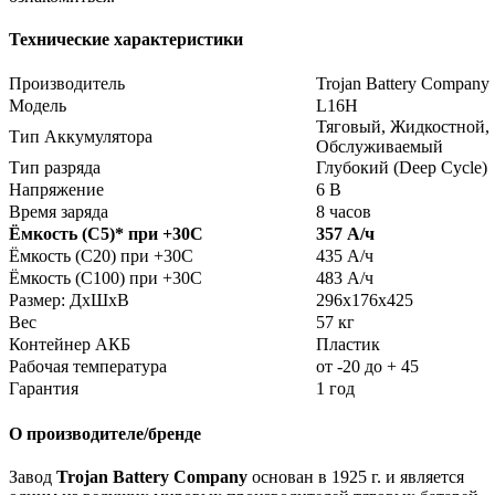
Технические характеристики
Производитель
Trojan Battery Company
Модель
L16H
Тяговый, Жидкостной,
Тип Аккумулятора
Обслуживаемый
Тип разряда
Глубокий (Deep Cycle)
Напряжение
6 В
Время заряда
8 часов
Ёмкость (С5)
*
при +30С
357 А/ч
Ёмкость (С20) при +30С
435 А/ч
Ёмкость (С100) при +30С
483 А/ч
Размер: ДхШхВ
296х176х425
Вес
57 кг
Контейнер АКБ
Пластик
Рабочая температура
от -20 до + 45
Гарантия
1 год
О производителе/бренде
Завод
Trojan Battery Company
основан в 1925 г. и является