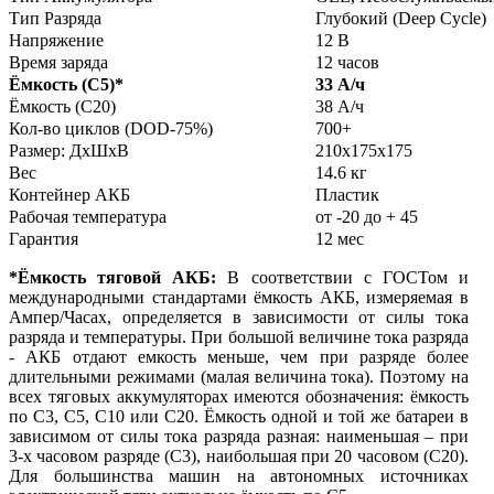
Тип Разряда
Глубокий (Deep Cycle)
Напряжение
12 В
Время заряда
12 часов
Ёмкость (С5)
*
33 А/ч
Ёмкость (С20)
38 А/ч
Кол-во циклов (DOD-75%)
700+
Размер: ДхШхВ
210x175x175
Вес
14.6 кг
Контейнер АКБ
Пластик
Рабочая температура
от -20 до + 45
Гарантия
12 мес
*Ёмкость тяговой АКБ:
В соответствии с ГОСТом и
международными стандартами ёмкость АКБ, измеряемая в
Ампер/Часах, определяется в зависимости от силы тока
разряда и температуры. При большой величине тока разряда
- АКБ отдают емкость меньше, чем при разряде более
длительными режимами (малая величина тока). Поэтому на
всех тяговых аккумуляторах имеются обозначения: ёмкость
по С3, С5, С10 или С20. Ёмкость одной и той же батареи в
зависимом от силы тока разряда разная: наименьшая – при
3-х часовом разряде (С3), наибольшая при 20 часовом (С20).
Для большинства машин на автономных источниках