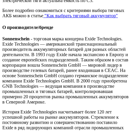
электрической тяги актуальна ёмкость по С5.
Более подробно ознакомиться с критериями выбора тяговых
АКБ можно в статье
"Как выбрать тяговый аккумулятор"
О производителе/бренде
Sonnenschein
- торговая марка концерна Exide Technologies.
Exide Technologies — американский транснациональный
производитель аккумуляторных батарей для разных областей
деятельности. В 1993 году Exide начала экспансию в Европу и
создание европейских подразделений. Таким образом в состав
корпорации вошла Sonnenschein GmbH — мировой лидер в
производстве гелевых батарей, ранее входившая в CEAC. На
основе Sonnenschein GmbH создано германское подразделение
компании Exide Technologies GmbH. В 2000 году приобретена
GNB Technologies — ведущая компания в производстве
промышленных и тяговых батарей, контролировавшая
примерно 20 процентов рынка промышленных аккумуляторов
в Северной Америке.
История Exide Technologies насчитывает более 120 лет
успешной работы на рынке аккумуляторов. Стремление к
постоянному развитию и совершенствованию поставило
Exide в ряд лидирующих компаний отрасли промышленных