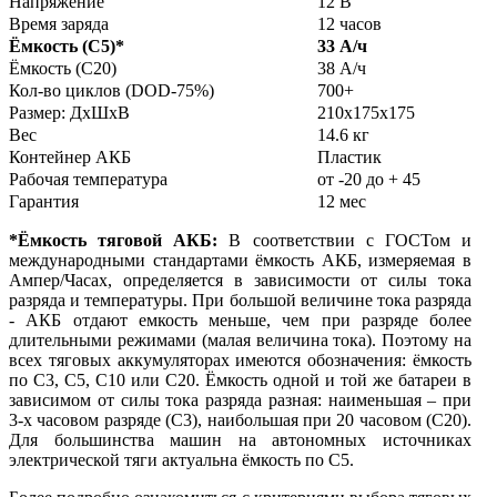
Напряжение
12 В
Время заряда
12 часов
Ёмкость (С5)
*
33 А/ч
Ёмкость (С20)
38 А/ч
Кол-во циклов (DOD-75%)
700+
Размер: ДхШхВ
210x175x175
Вес
14.6 кг
Контейнер АКБ
Пластик
Рабочая температура
от -20 до + 45
Гарантия
12 мес
*Ёмкость тяговой АКБ:
В соответствии с ГОСТом и
международными стандартами ёмкость АКБ, измеряемая в
Ампер/Часах, определяется в зависимости от силы тока
разряда и температуры. При большой величине тока разряда
- АКБ отдают емкость меньше, чем при разряде более
длительными режимами (малая величина тока). Поэтому на
всех тяговых аккумуляторах имеются обозначения: ёмкость
по С3, С5, С10 или С20. Ёмкость одной и той же батареи в
зависимом от силы тока разряда разная: наименьшая – при
3-х часовом разряде (С3), наибольшая при 20 часовом (С20).
Для большинства машин на автономных источниках
электрической тяги актуальна ёмкость по С5.