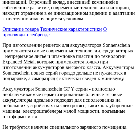
инноваций. Огромный вклад, внесенный компанией в
собственное развитие, современные технологии и историю,
находит отражение в ее инновационном видении и адаптации
к постоянно изменяющимся условиям.
Описание товара
Технические характеристики
О
производителе/бренде
При изготовлении решеток для аккумуляторов Sonnenschein
применяются самые современные технологии, среди которых
- непрерывное литьё и штамповка пластин по технологии
Expanded Metal, которые применяются только при
изготовлении аккумуляторов высокого класса. Аккумуляторы
Sonnenschein новых серий гораздо дольше не нуждаются в
подзарядке, а саморазряд фактически сведен к минимуму.
Аккумуляторы Sonnenschein GF Y серии - полностью
необслуживаемые герметизированные блочные тяговые
аккумуляторы идеально подходят для использования на
небольших устройствах на электротяге, таких как уборочные
машины, электроштабелеры малой мощности, подъемные
платформы и т.д.
Не требуется наличие специального зарядного помещения.
_ _ _ _ _ _ _ _ _ _ _ _ _ _ _ _ _ _ _ _ _ _ _ _ _ _ _ _ _ _ _ _ _ _ _ _