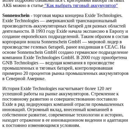
Более подробно ознакомиться с критериями выбора тяговых
АКБ можно в статье
"Как выбрать тяговый аккумулятор"
Sonnenschein
- торговая марка концерна Exide Technologies.
Exide Technologies — американский транснациональный
производитель аккумуляторных батарей для разных областей
деятельности. В 1993 году Exide начала экспансию в Европу и
создание европейских подразделений. Таким образом в состав
корпорации вошла Sonnenschein GmbH — мировой лидер в
производстве гелевых батарей, ранее входившая в CEAC. На
основе Sonnenschein GmbH создано германское подразделение
компании Exide Technologies GmbH. В 2000 году приобретена
GNB Technologies — ведущая компания в производстве
промышленных и тяговых батарей, контролировавшая
примерно 20 процентов рынка промышленных аккумуляторов
в Северной Америке.
История Exide Technologies насчитывает более 120 лет
успешной работы на рынке аккумуляторов. Стремление к
постоянному развитию и совершенствованию поставило
Exide в ряд лидирующих компаний отрасли промышленных
инноваций. Огромный вклад, внесенный компанией в
собственное развитие, современные технологии и историю,
находит отражение в ее инновационном видении и адаптации
к постоянно изменяющимся условиям.