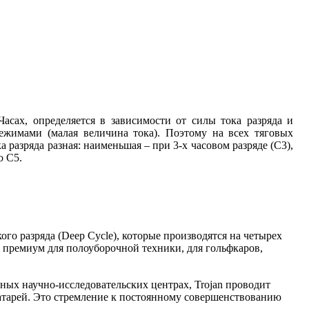
сах, определяется в зависимости от силы тока разряда и
ежимами (малая величина тока). Поэтому на всех тяговых
 разряда разная: наименьшая – при 3-х часовом разряде (С3),
о С5.
го разряда (Deep Cycle), которые производятся на четырех
а премиум для полоуборочной техники, для гольфкаров,
нных научно-исследовательских центрах, Trojan проводит
батарей. Это стремление к постоянному совершенствованию