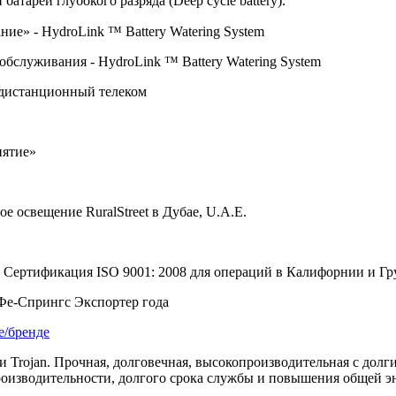
атарей глубокого разряда (Deep cycle battery).
ание» -
HydroLink
™
Battery
Watering
System
 обслуживания -
HydroLink
™
Battery
Watering
System
 дистанционный телеком
иятие»
ное освещение
RuralStreet
в Дубае,
U
.
A
.
E
.
; Сертификация
ISO
9001: 2008 для операций в Калифорнии и Гр
-Фе-Спрингс Экспортер года
е/бренде
 Trojan. Прочная, долговечная, высокопроизводительная с долг
роизводительности, долгого срока службы и повышения общей э