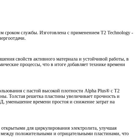
им сроком службы. Изготовлена с применением T2 Technology -
нергоотдачи.
учшения свойств активного материала и устойчивой работы, в
ические процессы, что в итоге добавляет технике времени
льзования с пастой высокой плотности Alpha Plus® с T2
ины. Толстая решетка пластины увеличивает прочность и
, уменьшение времени простоя и снижение затрат на
ы открытыми для циркулирования электролита, улучшая
мы между положительными и отрицательными пластинами, что