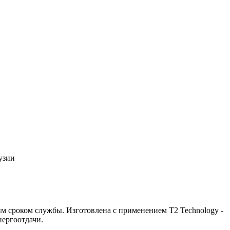
узии
им сроком службы. Изготовлена с применением T2 Technology -
нергоотдачи.