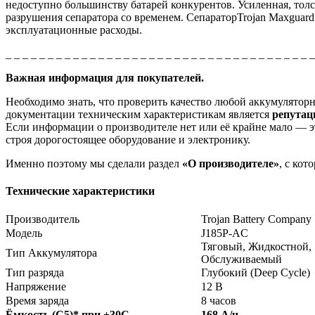
недоступно большинству батарей конкурентов. Усиленная, толс
разрушения сепаратора со временем. СепараторTrojan Maxguar
эксплуатационные расходы.
_ _ _ _ _ _ _ _ _ _ _ _ _ _ _ _ _ _ _ _ _ _ _ _ _ _ _ _ _ _ _ _ _ _ _ _ 
Важная информация для покупателей.
Необходимо знать, что проверить качество любой аккумулято
документации техническим характеристикам является
репута
Если информации о производителе нет или её крайне мало — эт
строя дорогостоящее оборудование и электронику.
Именно поэтому мы сделали раздел
«О производителе»
, с ко
Технические характеристики
Производитель
Trojan Battery Company
Модель
J185P-AC
Тяговый, Жидкостной,
Тип Аккумулятора
Обслуживаемый
Тип разряда
Глубокий (Deep Cycle)
Напряжение
12 В
Время заряда
8 часов
Ёмкость (С5)
*
при +30С
168 А/ч