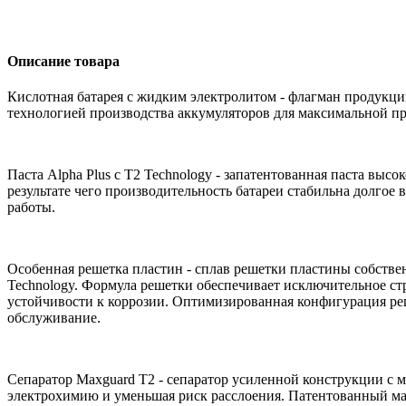
Описание товара
Кислотная батарея с жидким электролитом - флагман продукции
технологией производства аккумуляторов для максимальной п
Паста Alpha Plus с T2 Technology - запатентованная паста вы
результате чего производительность батареи стабильна долгое
работы.
Особенная решетка пластин - сплав решетки пластины собствен
Technology. Формула решетки обеспечивает исключительное ст
устойчивости к коррозии. Оптимизированная конфигурация ре
обслуживание.
Сепаратор Maxguard T2 - сепаратор усиленной конструкции c 
электрохимию и уменьшая риск расслоения. Патентованный ма