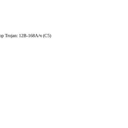
 Trojan: 12В-168А/ч (С5)