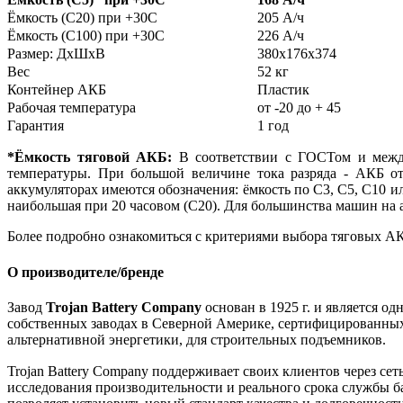
Ёмкость (С20) при +30С
205 А/ч
Ёмкость (С100) при +30С
226 А/ч
Размер: ДхШхВ
380х176х374
Вес
52 кг
Контейнер АКБ
Пластик
Рабочая температура
от -20 до + 45
Гарантия
1 год
*Ёмкость тяговой АКБ:
В соответствии с ГОСТом и между
температуры. При большой величине тока разряда - АКБ от
аккумуляторах имеются обозначения: ёмкость по С3, С5, С10 ил
наибольшая при 20 часовом (С20). Для большинства машин на 
Более подробно ознакомиться с критериями выбора тяговых АК
О производителе/бренде
Завод
Trojan Battery Company
основан в 1925 г. и является о
собственных заводах в Северной Америке, сертифицированных п
альтернативной энергетики, для строительных подъемников.
Trojan Battery Company поддерживает своих клиентов через сет
исследования производительности и реального срока службы ба