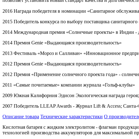
позволяет установить новый стандарт качества и долговечности б
2016 Награда победителя в номинации «Санитарное обслужив
2015 Победитель конкурса по выбору поставщика санитарного
2014 Международная премия «Солнечные проекты» в Индии -
2014 Премия
Genie
«Выдающаяся производительность»
2013 Фестиваль «Мороз и Салливан» «Инновационное предпр
2012 Премия
Genie
«Выдающаяся производительность»
2012 Премия «Применение солнечного проекта года» - солнеч
2011 «Самые почитаемые» компании журнала «Гольф-клубы»
2009 Южная Калифорния Эдисон Экологическая награда героя
2007 Победитель
LLEAP
Awards
- Журнал
Lift
&
Access
; Санта
Описание товара
Технические характеристики
О производител
Кислотная батарея с жидким электролитом - флагман продукции
технологией производства аккумуляторов для максимальной п