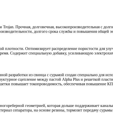
 Trojan. Прочная, долговечная, высокопроизводительная с долг
роизводительности, долгого срока службы и повышения общей э
сокой плотности. Оптимизирует распределение пористости для ул
 время. Содержит специальную добавку, усиливающую электрохим
ной разработки из свинца с сурьмой создан специально для испо
руктурное сцепление между пастой Alpha Plus и решеткой пласт
шетки повышает токопроводимость, обеспечивая повышение КПД
многореберной геометрией, которая дольше поддерживает канал
териал сепаратора, на основе резины, тормозит передачу сурь