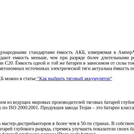
народными стандартами ёмкость АКБ, измеряемая в Ампер/Ча
дают емкость меньше, чем при разряде более длительными р
и С20. Ёмкость одной и той же батареи в зависимом от силы тока
автономных источниках электрической тяги актуальна ёмкость п
Б можно в статье
"Как выбрать тяговый аккумулятор"
дним из ведущих мировых производителей тяговых батарей глубоко
о ISO 2000:2001. Продукция завода Trojan – это батареи класс
ь мастер-дистрибьюторов в более чем в 50-ти странах. В собстве
тарей глубокого разряда, стремясь улучшить показатели своих 