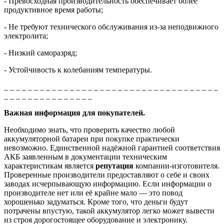
- Превосходная производительность обеспечивает более
продуктивное время работы;
- Не требуют технического обслуживания из-за неподвижного
электролита;
- Низкий саморазряд;
- Устойчивость к колебаниям температуры.
_ _ _ _ _ _ _ _ _ _ _ _ _ _ _ _ _ _ _ _ _ _ _ _ _ _ _ _ _ _ _ _ _ _ _ _
_ _ _ _ _ _ _ _ _ _ _ _ _ _ _
Важная информация для покупателей.
Необходимо знать, что проверить качество любой
аккумуляторной батареи при покупке практически
невозможно. Единственной надёжной гарантией соответствия
АКБ заявленным в документации техническим
характеристикам является
репутация
компании-изготовителя.
Проверенные производители предоставляют о себе и своих
заводах исчерпывающую информацию. Если информации о
производителе нет или её крайне мало — это повод
хорошенько задуматься. Кроме того, что деньги будут
потрачены впустую, такой аккумулятор легко может вывести
из строя дорогостоящее оборудование и электронику.