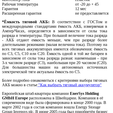
Рабочая температура
от -20 до + 45
Гарантия
12 мес
Расширенная гарантия
не предоставляется
*Ёмкость тяговой АКБ:
В соответствии с ГОСТом и
международными стандартами ёмкость АКБ, измеряемая в
Ампер/Часах, определяется в зависимости от силы тока
разряда и температуры. При большой величине тока разряда
- АКБ отдают емкость меньше, чем при разряде более
длительными режимами (малая величина тока). Поэтому на
всех тяговых аккумуляторах имеются обозначения: ёмкость
по С3, С5, С10 или С20. Ёмкость одной и той же батареи в
зависимом от силы тока разряда разная: наименьшая – при
3-х часовом разряде (С3), наибольшая при 20 часовом (С20).
Для большинства машин на автономных источниках
электрической тяги актуальна ёмкость по С5.
Более подробно ознакомиться с критериями выбора тяговых
АКБ можно в статье
"Как выбрать тяговый аккумулятор"
Европейская штаб-квартира компании
EnerSys Holding
GMbH Europe
расположена в Швейцарии. Компания в её
современном виде была сформирована в конце 2000 года. В
марте 2002 года в состав компании вошла Energy Storage
Group Invensys plc. В июне 2005 года был приобретён бизнес