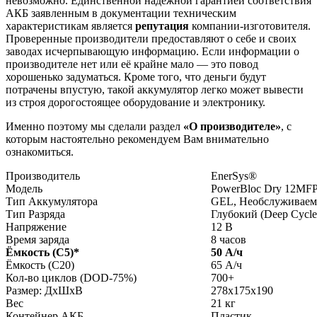
невозможно. Единственной надёжной гарантией соответствия
АКБ заявленным в документации техническим
характеристикам является
репутация
компании-изготовителя.
Проверенные производители предоставляют о себе и своих
заводах исчерпывающую информацию. Если информации о
производителе нет или её крайне мало — это повод
хорошенько задуматься. Кроме того, что деньги будут
потрачены впустую, такой аккумулятор легко может вывести
из строя дорогостоящее оборудование и электронику.
Именно поэтому мы сделали раздел
«О производителе»
, с
которым настоятельно рекомендуем Вам внимательно
ознакомиться.
Производитель
EnerSys®
Модель
PowerBloc Dry 12MF
Тип Аккумулятора
GEL, Необслуживаем
Тип Разряда
Глубокий (Deep Cycle
Напряжение
12 В
Время заряда
8 часов
Ёмкость (С5)
*
50 А/ч
Ёмкость (С20)
65 А/ч
Кол-во циклов (DOD-75%)
700+
Размер: ДхШхВ
278x175x190
Вес
21 кг
Контейнер АКБ
Пластик