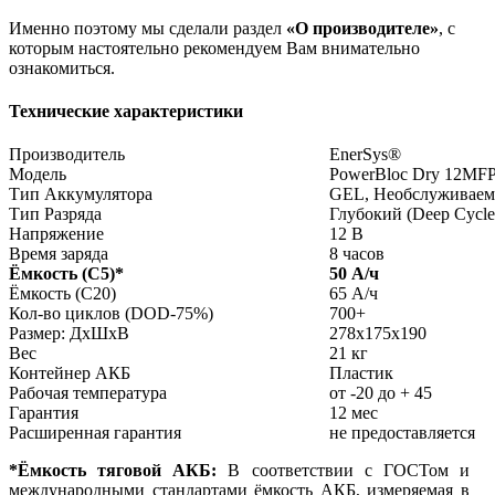
Именно поэтому мы сделали раздел
«О производителе»
, с
которым настоятельно рекомендуем Вам внимательно
ознакомиться.
Технические характеристики
Производитель
EnerSys®
Модель
PowerBloc Dry 12MF
Тип Аккумулятора
GEL, Необслуживаем
Тип Разряда
Глубокий (Deep Cycle
Напряжение
12 В
Время заряда
8 часов
Ёмкость (С5)
*
50 А/ч
Ёмкость (С20)
65 А/ч
Кол-во циклов (DOD-75%)
700+
Размер: ДхШхВ
278x175x190
Вес
21 кг
Контейнер АКБ
Пластик
Рабочая температура
от -20 до + 45
Гарантия
12 мес
Расширенная гарантия
не предоставляется
*Ёмкость тяговой АКБ:
В соответствии с ГОСТом и
международными стандартами ёмкость АКБ, измеряемая в