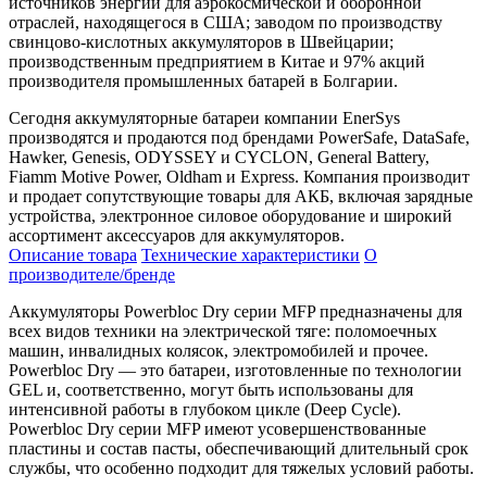
источников энергии для аэрокосмической и оборонной
отраслей, находящегося в США; заводом по производству
свинцово-кислотных аккумуляторов в Швейцарии;
производственным предприятием в Китае и 97% акций
производителя промышленных батарей в Болгарии.
Сегодня аккумуляторные батареи компании
EnerSys
производятся и продаются под брендами PowerSafe, DataSafe,
Hawker, Genesis, ODYSSEY и CYCLON, General Battery,
Fiamm Motive Power, Oldham и Express. Компания производит
и продает сопутствующие товары для АКБ, включая зарядные
устройства, электронное силовое оборудование и широкий
ассортимент аксессуаров для аккумуляторов.
Описание товара
Технические характеристики
О
производителе/бренде
Аккумуляторы Powerbloc Dry серии
MFP
предназначены для
всех видов техники на электрической тяге: поломоечных
машин, инвалидных колясок, электромобилей и прочее.
Powerbloc Dry — это батареи, изготовленные по технологии
GEL
и, соответственно, могут быть использованы для
интенсивной работы в глубоком цикле (
Deep
Cycle
).
Powerbloc Dry серии MFP имеют усовершенствованные
пластины и состав пасты, обеспечивающий длительный срок
службы, что особенно подходит для тяжелых условий работы.