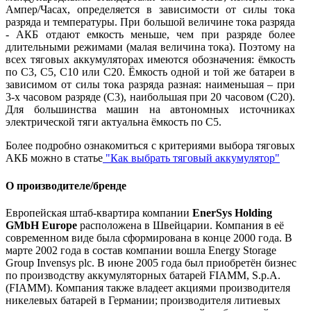
Ампер/Часах, определяется в зависимости от силы тока
разряда и температуры. При большой величине тока разряда
- АКБ отдают емкость меньше, чем при разряде более
длительными режимами (малая величина тока). Поэтому на
всех тяговых аккумуляторах имеются обозначения: ёмкость
по С3, С5, С10 или С20. Ёмкость одной и той же батареи в
зависимом от силы тока разряда разная: наименьшая – при
3-х часовом разряде (С3), наибольшая при 20 часовом (С20).
Для большинства машин на автономных источниках
электрической тяги актуальна ёмкость по С5.
Более подробно ознакомиться с критериями выбора тяговых
АКБ можно в статье
"Как выбрать тяговый аккумулятор"
О производителе/бренде
Европейская штаб-квартира компании
EnerSys Holding
GMbH Europe
расположена в Швейцарии. Компания в её
современном виде была сформирована в конце 2000 года. В
марте 2002 года в состав компании вошла Energy Storage
Group Invensys plc. В июне 2005 года был приобретён бизнес
по производству аккумуляторных батарей FIAMM, S.p.A.
(FIAMM). Компания также владеет акциями производителя
никелевых батарей в Германии; производителя литиевых