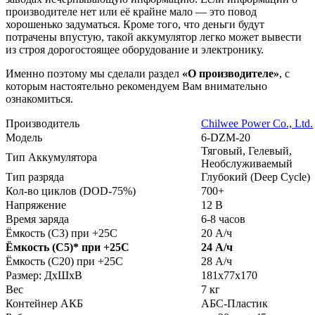
производителе нет или её крайне мало — это повод
хорошенько задуматься. Кроме того, что деньги будут
потрачены впустую, такой аккумулятор легко может вывести
из строя дорогостоящее оборудование и электронику.
Именно поэтому мы сделали раздел
«О производителе»
, с
которым настоятельно рекомендуем Вам внимательно
ознакомиться.
Производитель
Chilwee Power Co., Ltd.
Модель
6-DZM-20
Тяговый, Гелевый,
Тип Аккумулятора
Необслуживаемый
Тип разряда
Глубокий (Deep Cycle)
Кол-во циклов (DOD-75%)
700+
Напряжение
12 В
Время заряда
6-8 часов
Ёмкость (С3) при +25С
20 А/ч
Ёмкость (С5)
*
при +25С
24 А/ч
Ёмкость (С20) при +25С
28 А/ч
Размер: ДхШхВ
181х77х170
Вес
7 кг
Контейнер АКБ
АБС-Пластик