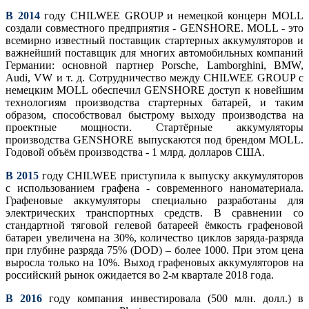
В 2014
году CHILWEE GROUP и немецкой концерн MOLL
создали совместного предприятия - GENSHORE. MOLL - это
всемирно известный поставщик стартерных аккумуляторов и
важнейший поставщик для многих автомобильных компаний
Германии: основной партнер Porsche, Lamborghini, BMW,
Audi, VW и т. д. Сотрудничество между CHILWEE GROUP с
немецким MOLL обеспечил GENSHORE доступ к новейшим
технологиям производства стартерных батарей, и таким
образом, способствовал быстрому выходу производства на
проектные мощности. Стартёрные аккумуляторы
производства GENSHORE выпускаются под брендом MOLL.
Годовой объём производства - 1 млрд. долларов США.
В 2015
году CHILWEE приступила к выпуску аккумуляторов
с использованием графена - современного наноматериала.
Графеновые аккумуляторы специально разработаны для
электрических транспортных средств. В сравнении со
стандартной тяговой гелевой батареей ёмкость графеновой
батареи увеличена на 30%, количество циклов заряда-разряда
при глубине разряда 75% (DOD) – более 1000. При этом цeна
выросла только на 10%. Выход графеновых аккумуляторов на
российский рынок ожидается во 2-м квартале 2018 года.
В 2016
году компания инвестировала (500 млн. долл.) в