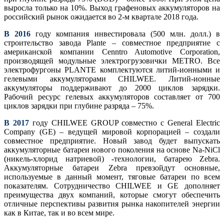
выросла только на 10%. Выход графеновых аккумуляторов на
российский рынок ожидается во 2-м квартале 2018 года.
В 2016
году компания инвестировала (500 млн. долл.) в
строительство завода Plante – совместное предприятие с
американской компании Cenntro Automotive Corporation,
производящей модульные электрогрузовички METRO. Все
электрофургоны PLANTE комплектуются литий-ионными и
гелевыми аккумуляторами CHILWEE. Литий-ионные
аккумуляторы поддерживают до 2000 циклов зарядки.
Рабочий ресурс гелевых аккумуляторов составляет от 700
циклов зарядки при глубине разряда – 75%.
В 2017
году CHILWEE GROUP совместно с General Electric
Company (GE) – ведущей мировой корпорацией – создали
совместное предприятие. Новый завод будет выпускать
аккумуляторные батареи нового поколения на основе Na-NiCl
(никель-хлорид натриевой) -технологии, батарею Zebra.
Аккумуляторные батареи Zebra превзойдут основные,
используемые в данный момент, тяговые батареи по всем
показателям. Сотрудничество CHILWEE и GE дополняет
преимущества двух компаний, которые смогут обеспечить
отличные перспективы развития рынка накопителей энергии
как в Китае, так и во всем мире.