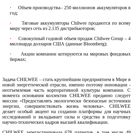
·
Объем производства– 250 миллионов аккумуляторов в
год;
·
Тяговые аккумуляторы Chilwee продаются по всему
миру через сеть из 2.135 дистрибьюторов;
·
Совокупный годовой объем продаж Chilwee Group – 4
миллиарда долларов США (данные Bloomberg);
·
Акции компании котируются на мировых фондовых
биржах;
Задача CHILWEE – стать крупнейшим предприятием в Мире в
новой энергетической отрасли, именно поэтому инновации -
неотъемлемая часть корпоративной культуры компании. С
момента основания коллектив CHILWEE преданно следует
миссии «Предоставлять экологически безопасные источники
энергии, совершенствовать жизнь человека». CHILWEE
делает особый акцент на создании платформы для научных
исследований и вкладывает силы и средства в подготовку
научно-технических кадров высшей квалификации.
CHILWEE зарегистрировала 678 патентов, в том числе 49