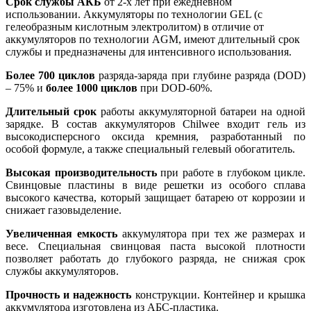
Срок службы АКБ
от 2-х лет при ежедневном
использовании. Аккумуляторы по технологии GEL (с
гелеобразным кислотным электролитом) в отличие от
аккумуляторов по технологии AGM, имеют длительный срок
службы и предназначены для интенсивного использования.
Более 700 циклов
разряда-заряда при глубине разряда (DOD)
– 75% и
более 1000 циклов
при DOD-60%.
Длительный срок
работы аккумуляторной батареи на одной
зарядке. В состав аккумуляторов Chilwee входит гель из
высокодисперсного оксида кремния, разработанный по
особой формуле, а также специальный гелевый обогатитель.
Высокая производительность
при работе в глубоком цикле.
Свинцовые пластины в виде решетки из особого сплава
высокого качества, который защищает батарею от коррозии и
снижает газовыделение.
Увеличенная емкость
аккумулятора при тех же размерах и
весе. Специальная свинцовая паста высокой плотности
позволяет работать до глубокого разряда, не снижая срок
службы аккумуляторов.
Прочность и надежность
конструкции. Контейнер и крышка
аккумулятора изготовлена из АБС-пластика.