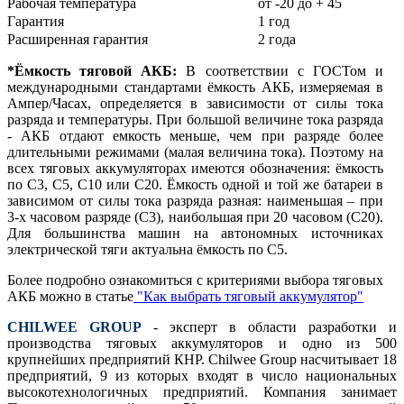
Рабочая температура
от -20 до + 45
Гарантия
1 год
Расширенная гарантия
2 года
*Ёмкость тяговой АКБ:
В соответствии с ГОСТом и
международными стандартами ёмкость АКБ, измеряемая в
Ампер/Часах, определяется в зависимости от силы тока
разряда и температуры. При большой величине тока разряда
- АКБ отдают емкость меньше, чем при разряде более
длительными режимами (малая величина тока). Поэтому на
всех тяговых аккумуляторах имеются обозначения: ёмкость
по С3, С5, С10 или С20. Ёмкость одной и той же батареи в
зависимом от силы тока разряда разная: наименьшая – при
3-х часовом разряде (С3), наибольшая при 20 часовом (С20).
Для большинства машин на автономных источниках
электрической тяги актуальна ёмкость по С5.
Более подробно ознакомиться с критериями выбора тяговых
АКБ можно в статье
"Как выбрать тяговый аккумулятор"
CHILWEE GROUP
- эксперт в области разработки и
производства тяговых аккумуляторов и одно из 500
крупнейших предприятий КНР. Chilwee Group насчитывает 18
предприятий, 9 из которых входят в число национальных
высокотехнологичных предприятий. Компания занимает