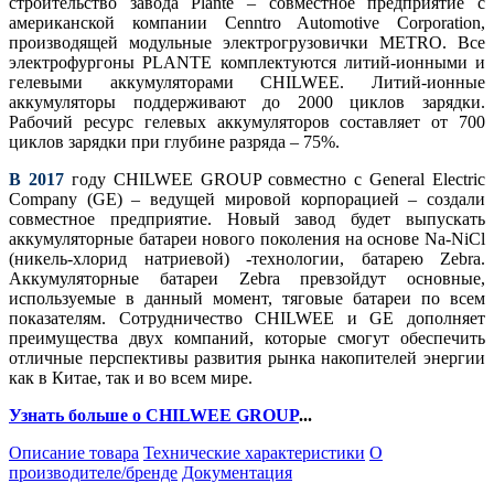
строительство завода Plante – совместное предприятие с
американской компании Cenntro Automotive Corporation,
производящей модульные электрогрузовички METRO. Все
электрофургоны PLANTE комплектуются литий-ионными и
гелевыми аккумуляторами CHILWEE. Литий-ионные
аккумуляторы поддерживают до 2000 циклов зарядки.
Рабочий ресурс гелевых аккумуляторов составляет от 700
циклов зарядки при глубине разряда – 75%.
В 2017
году CHILWEE GROUP совместно с General Electric
Company (GE) – ведущей мировой корпорацией – создали
совместное предприятие. Новый завод будет выпускать
аккумуляторные батареи нового поколения на основе Na-NiCl
(никель-хлорид натриевой) -технологии, батарею Zebra.
Аккумуляторные батареи Zebra превзойдут основные,
используемые в данный момент, тяговые батареи по всем
показателям. Сотрудничество CHILWEE и GE дополняет
преимущества двух компаний, которые смогут обеспечить
отличные перспективы развития рынка накопителей энергии
как в Китае, так и во всем мире.
Узнать больше о CHILWEE GROUP
...
Описание товара
Технические характеристики
О
производителе/бренде
Документация