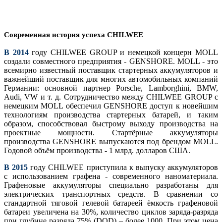
Современная история успеха CHILWEE
В 2014
году CHILWEE GROUP и немецкой концерн MOLL
создали совместного предприятия - GENSHORE. MOLL - это
всемирно известный поставщик стартерных аккумуляторов и
важнейший поставщик для многих автомобильных компаний
Германии: основной партнер Porsche, Lamborghini, BMW,
Audi, VW и т. д. Сотрудничество между CHILWEE GROUP с
немецким MOLL обеспечил GENSHORE доступ к новейшим
технологиям производства стартерных батарей, и таким
образом, способствовал быстрому выходу производства на
проектные мощности. Стартёрные аккумуляторы
производства GENSHORE выпускаются под брендом MOLL.
Годовой объём производства - 1 млрд. долларов США.
В 2015
году CHILWEE приступила к выпуску аккумуляторов
с использованием графена - современного наноматериала.
Графеновые аккумуляторы специально разработаны для
электрических транспортных средств. В сравнении со
стандартной тяговой гелевой батареей ёмкость графеновой
батареи увеличена на 30%, количество циклов заряда-разряда
при глубине разряда 75% (DOD) – более 1000. При этом цeна