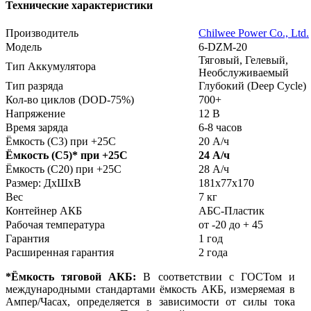
Технические характеристики
Производитель
Chilwee Power Co., Ltd.
Модель
6-DZM-20
Тяговый, Гелевый,
Тип Аккумулятора
Необслуживаемый
Тип разряда
Глубокий (Deep Cycle)
Кол-во циклов (DOD-75%)
700+
Напряжение
12 В
Время заряда
6-8 часов
Ёмкость (С3) при +25С
20 А/ч
Ёмкость (С5)
*
при +25С
24 А/ч
Ёмкость (С20) при +25С
28 А/ч
Размер: ДхШхВ
181х77х170
Вес
7 кг
Контейнер АКБ
АБС-Пластик
Рабочая температура
от -20 до + 45
Гарантия
1 год
Расширенная гарантия
2 года
*Ёмкость тяговой АКБ:
В соответствии с ГОСТом и
международными стандартами ёмкость АКБ, измеряемая в
Ампер/Часах, определяется в зависимости от силы тока