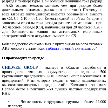
разряда и температуры. При большой величине тока разряда
- АКБ отдают емкость меньше, чем при разряде более
длительными режимами (малая величина тока). Поэтому на
всех тяговых аккумуляторах имеются обозначения: ёмкость
по С3, С5, С10 или С20. Ёмкость одной и той же батареи в
зависимом от силы тока разряда разная: наименьшая – при
3-х часовом разряде (С3), наибольшая при 20 часовом (С20).
Для большинства машин на автономных источниках
электрической тяги актуальна ёмкость по С5.
Более подробно ознакомиться с критериями выбора тяговых
АКБ можно в статье
"Как выбрать тяговый аккумулятор"
О производителе/бренде
CHILWEE GROUP
- эксперт в области разработки и
производства тяговых аккумуляторов и одно из 500
крупнейших предприятий КНР. Chilwee Group насчитывает 18
предприятий, 9 из которых входят в число национальных
высокотехнологичных предприятий. Компания занимает
Первое место в рейтинге «50 лучших частных предприятий
КНР.
·
Численность сотрудников группы – более 22.000
человек;