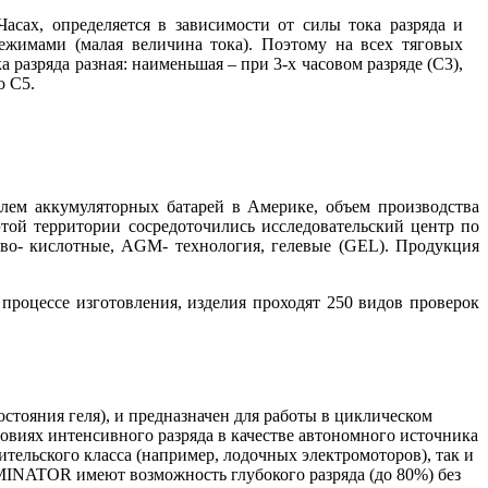
сах, определяется в зависимости от силы тока разряда и
ежимами (малая величина тока). Поэтому на всех тяговых
 разряда разная: наименьшая – при 3-х часовом разряде (С3),
о С5.
лем аккумуляторных батарей в Америке, объем производства
этой территории сосредоточились исследовательский центр по
во- кислотные, AGM- технология, гелевые (GEL). Продукция
роцессе изготовления, изделия проходят 250 видов проверок
стояния геля), и предназначен для работы в циклическом
ловиях интенсивного разряда в качестве автономного источника
тельского класса (например, лодочных электромоторов), так и
INATOR имеют возможность глубокого разряда (до 80%) без