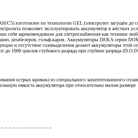
AH/C5)
изготовлен по технологии GEL (электролит загущён до со
ектролита позволяет эксплуатировать аккумулятор в жёстких ус
ошо себя зарекомендовали для элетроснабжения как техники люби
ашин, штабелеров, гольф-каров. Аккумуляторы DEKA серии DOM
рукции и отсутствие газовыделения делают аккумуляторы этой 
о 1000 циклов глубокого разряда при глубине разряда (D.O.D
ования острых кромок) из специального запатентованного спла
большую емкость аккумулятора при относительно малом размере
_ _ _ _ _ _ _ _ _ _ _ _ _ _ _