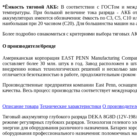
*Ёмкость тяговой АКБ:
В соответствии с ГОСТом и между
температуры. При большой величине тока разряда - АКБ от
аккумуляторах имеются обозначения: ёмкость по С3, С5, С10 ил
наибольшая при 20 часовом (С20). Для большинства машин на 
Более подробно ознакомиться с критериями выбора тяговых АК
О производителе/бренде
Американская корпорация EAST PENN Manufacturing Company
составляет более 30 млн. штук в год. Завод расположен в ш
внедрению новых технологических решений и несколько зав
отличается безотказностью в работе, продолжительным сроком
Производственные предприятия компании East Penn, оснащен
качества. Весь процесс производства соответствует междунар
Описание товара
Технические характеристики
О производител
Тяговый аккумулятор глубокого разряда
DEKA 8G8D (12V-198
режиме регулярных глубоких разрядов. Технология гелевого эл
энергии для оборудования различного назначения. Батареи хор
оборудования профессионального назначения: поломоечных м