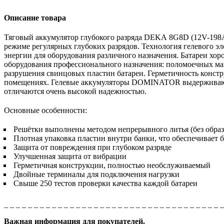
Описание товара
Тяговый аккумулятор глубокого разряда
DEKA 8G8D (12V-198
режиме регулярных глубоких разрядов. Технология гелевого эл
энергии для оборудования различного назначения. Батареи хор
оборудования профессионального назначения: поломоечных м
разрушения свинцовых пластин батареи. Герметичность конст
помещениях. Гелевые аккумуляторы DOMINATOR выдерживают д
отличаются очень высокой надежностью.
Основные особенности:
Решётки выполнены методом непрерывного литья (без образ
Плотная упаковка пластин внутри банки, что обеспечивает 
Защита от повреждения при глубоком разряде
Улучшенная защита от вибрации
Герметичная конструкции, полностью необслуживаемый
Двойные терминалы для подключения нагрузки
Свыше 250 тестов проверки качества каждой батареи
_ _ _ _ _ _ _ _ _ _ _ _ _ _ _ _ _ _ _ _ _ _ _ _ _ _ _ _ _ _ _ _ _ _ _ _ 
Важная информация для покупателей.