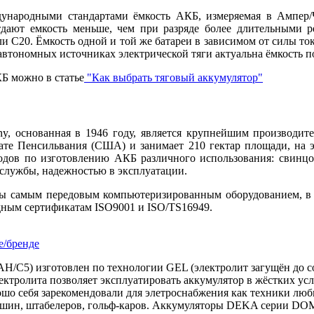
народными стандартами ёмкость АКБ, измеряемая в Ампер/Ча
дают емкость меньше, чем при разряде более длительными р
и С20. Ёмкость одной и той же батареи в зависимом от силы тока
автономных источниках электрической тяги актуальна ёмкость п
Б можно в статье
"Как выбрать тяговый аккумулятор"
, основанная в 1946 году, является крупнейшим производите
тате Пенсильвания (США) и занимает 210 гектар площади, на 
одов по изготовлению АКБ различного использования: свинцо
 службы, надежностью в эксплуатации.
ы самым передовым компьютеризированным оборудованием, в п
одным сертификатам ISO9001 и ISO/TS16949.
е/бренде
AH/C5)
изготовлен по технологии GEL (электролит загущён до со
ектролита позволяет эксплуатировать аккумулятор в жёстких ус
ошо себя зарекомендовали для элетроснабжения как техники люби
ашин, штабелеров, гольф-каров. Аккумуляторы DEKA серии DOM