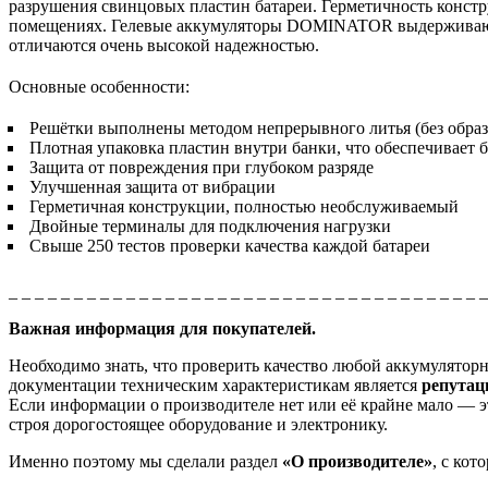
разрушения свинцовых пластин батареи. Герметичность конст
помещениях. Гелевые аккумуляторы DOMINATOR выдерживают д
отличаются очень высокой надежностью.
Основные особенности:
Решётки выполнены методом непрерывного литья (без образ
Плотная упаковка пластин внутри банки, что обеспечивает 
Защита от повреждения при глубоком разряде
Улучшенная защита от вибрации
Герметичная конструкции, полностью необслуживаемый
Двойные терминалы для подключения нагрузки
Свыше 250 тестов проверки качества каждой батареи
_ _ _ _ _ _ _ _ _ _ _ _ _ _ _ _ _ _ _ _ _ _ _ _ _ _ _ _ _ _ _ _ _ _ _ _ 
Важная информация для покупателей.
Необходимо знать, что проверить качество любой аккумулято
документации техническим характеристикам является
репута
Если информации о производителе нет или её крайне мало — эт
строя дорогостоящее оборудование и электронику.
Именно поэтому мы сделали раздел
«О производителе»
, с ко