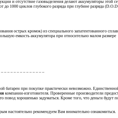
рукции и отсутствие газовыделения делают аккумуляторы этой 
о 1000 циклов глубокого разряда при глубине разряда (D.O.D
ования острых кромок) из специального запатентованного спла
большую емкость аккумулятора при относительно малом размере
_ _ _ _ _ _ _ _ _ _ _ _ _ _ _
рной батареи при покупке практически невозможно. Единственно
ция
компании-изготовителя. Проверенные производители предос
о повод хорошенько задуматься. Кроме того, что деньги будут п
торым настоятельно рекомендуем Вам внимательно ознакомиться.