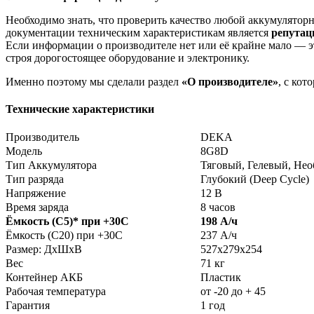
Необходимо знать, что проверить качество любой аккумулято
документации техническим характеристикам является
репута
Если информации о производителе нет или её крайне мало — эт
строя дорогостоящее оборудование и электронику.
Именно поэтому мы сделали раздел
«О производителе»
, с ко
Технические характеристики
Производитель
DEKA
Модель
8G8D
Тип Аккумулятора
Тяговый, Гелевый, Не
Тип разряда
Глубокий (Deep Cycle)
Напряжение
12 В
Время заряда
8 часов
Ёмкость (С5)
*
при +30С
198 А/ч
Ёмкость (С20) при +30С
237 А/ч
Размер: ДхШхВ
527х279х254
Вес
71 кг
Контейнер АКБ
Пластик
Рабочая температура
от -20 до + 45
Гарантия
1 год