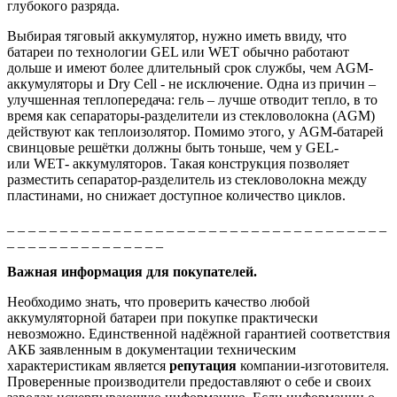
глубокого разряда.
Выбирая тяговый аккумулятор, нужно иметь ввиду, что
батареи по технологии
GEL
или
WET
обычно работают
дольше и имеют более длительный срок службы, чем AGM-
аккумуляторы и
Dry
Cell - не исключение.
Одна из причин –
улучшенная теплопередача: гель – лучше отводит тепло, в то
время как сепараторы-разделители из стекловолокна (AGM)
действуют как теплоизолятор. Помимо этого, у AGM-батарей
свинцовые решётки должны быть тоньше, чем у
GEL
-
или
WET
- аккумуляторов. Такая конструкция позволяет
разместить сепаратор-разделитель из стекловолокна между
пластинами, но снижает доступное количество циклов.
_ _ _ _ _ _ _ _ _ _ _ _ _ _ _ _ _ _ _ _ _ _ _ _ _ _ _ _ _ _ _ _ _ _ _ _
_ _ _ _ _ _ _ _ _ _ _ _ _ _ _
Важная информация для покупателей.
Необходимо знать, что проверить качество любой
аккумуляторной батареи при покупке практически
невозможно. Единственной надёжной гарантией соответствия
АКБ заявленным в документации техническим
характеристикам является
репутация
компании-изготовителя.
Проверенные производители предоставляют о себе и своих