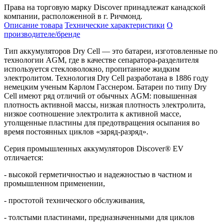
Права на торговую марку Discover принадлежат канадской
компании, расположенной в г. Ричмонд.
Описание товара
Технические характеристики
О
производителе/бренде
Тип аккумуляторов
Dry
Cell
— это батареи, изготовленные по
технологии
AGM
, где в качестве сепаратора-разделителя
используется стекловолокно, пропитанное жидким
электролитом. Технология
Dry
Cell
разработана в 1886 году
немецким ученым Карлом Гасснером. Батареи по типу Dry
Cell имеют ряд отличий от обычных AGM: повышенная
плотность активной массы, низкая плотность электролита,
низкое соотношение электролита к активной массе,
утолщенные пластины для предотвращения осыпания во
время постоянных циклов «заряд-разряд».
Серия промышленных аккумуляторов Discover® EV
отличается:
- высокой герметичностью и надежностью в частном и
промышленном применении,
- простотой технического обслуживания,
- толстыми пластинами, предназначенными для циклов