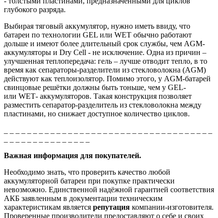
- толстыми пластинами, предназначенными для циклов
глубокого разряда.
Выбирая тяговый аккумулятор, нужно иметь ввиду, что
батареи по технологии
GEL
или
WET
обычно работают
дольше и имеют более длительный срок службы, чем AGM-
аккумуляторы и
Dry
Cell - не исключение.
Одна из причин –
улучшенная теплопередача: гель – лучше отводит тепло, в то
время как сепараторы-разделители из стекловолокна (AGM)
действуют как теплоизолятор. Помимо этого, у AGM-батарей
свинцовые решётки должны быть тоньше, чем у
GEL
-
или
WET
- аккумуляторов. Такая конструкция позволяет
разместить сепаратор-разделитель из стекловолокна между
пластинами, но снижает доступное количество циклов.
_ _ _ _ _ _ _ _ _ _ _ _ _ _ _ _ _ _ _ _ _ _ _ _ _ _ _ _ _ _ _ _ _ _ _ _
_ _ _ _ _ _ _ _ _ _ _ _ _ _ _
Важная информация для покупателей.
Необходимо знать, что проверить качество любой
аккумуляторной батареи при покупке практически
невозможно. Единственной надёжной гарантией соответствия
АКБ заявленным в документации техническим
характеристикам является
репутация
компании-изготовителя.
Проверенные производители предоставляют о себе и своих