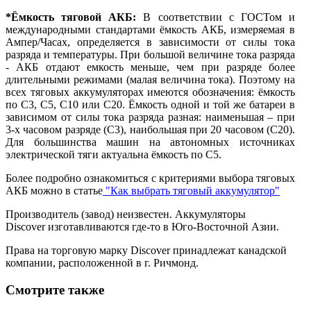
*Ёмкость тяговой АКБ:
В соответствии с ГОСТом и
международными стандартами ёмкость АКБ, измеряемая в
Ампер/Часах, определяется в зависимости от силы тока
разряда и температуры. При большой величине тока разряда
- АКБ отдают емкость меньше, чем при разряде более
длительными режимами (малая величина тока). Поэтому на
всех тяговых аккумуляторах имеются обозначения: ёмкость
по С3, С5, С10 или С20. Ёмкость одной и той же батареи в
зависимом от силы тока разряда разная: наименьшая – при
3-х часовом разряде (С3), наибольшая при 20 часовом (С20).
Для большинства машин на автономных источниках
электрической тяги актуальна ёмкость по С5.
Более подробно ознакомиться с критериями выбора тяговых
АКБ можно в статье
"Как выбрать тяговый аккумулятор"
Производитель (завод) неизвестен. Аккумуляторы
Discover изготавливаются где-то в Юго-Восточной Азии.
Права на торговую марку Discover принадлежат канадской
компании, расположенной в г. Ричмонд.
Смотрите также