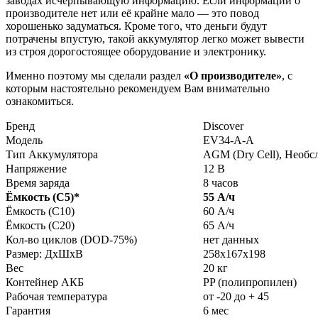
заводах исчерпывающую информацию. Если информации о
производителе нет или её крайне мало — это повод
хорошенько задуматься. Кроме того, что деньги будут
потрачены впустую, такой аккумулятор легко может вывести
из строя дорогостоящее оборудование и электронику.
Именно поэтому мы сделали раздел
«О производителе»
, с
которым настоятельно рекомендуем Вам внимательно
ознакомиться.
Бренд
Discover
Модель
EV34-A-A
Тип Аккумулятора
AGM (Dry Cell), Необ
Напряжение
12 В
Время заряда
8 часов
Ёмкость (С5)
*
55 А/ч
Ёмкость (С10)
60 А/ч
Ёмкость (С20)
65 А/ч
Кол-во циклов (DOD-75%)
нет данных
Размер: ДхШхВ
258x167x198
Вес
20 кг
Контейнер АКБ
PP (полипропилен)
Рабочая температура
от -20 до + 45
Гарантия
6 мес