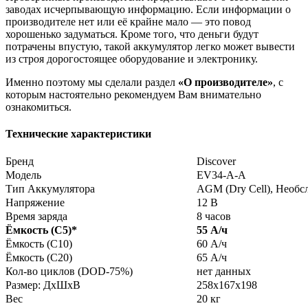
заводах исчерпывающую информацию. Если информации о
производителе нет или её крайне мало — это повод
хорошенько задуматься. Кроме того, что деньги будут
потрачены впустую, такой аккумулятор легко может вывести
из строя дорогостоящее оборудование и электронику.
Именно поэтому мы сделали раздел
«О производителе»
, с
которым настоятельно рекомендуем Вам внимательно
ознакомиться.
Технические характеристики
Бренд
Discover
Модель
EV34-A-A
Тип Аккумулятора
AGM (Dry Cell), Необ
Напряжение
12 В
Время заряда
8 часов
Ёмкость (С5)
*
55 А/ч
Ёмкость (С10)
60 А/ч
Ёмкость (С20)
65 А/ч
Кол-во циклов (DOD-75%)
нет данных
Размер: ДхШхВ
258x167x198
Вес
20 кг