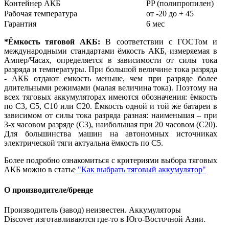
Контейнер АКБ
PP (полипропилен)
Рабочая температура
от -20 до + 45
Гарантия
6 мес
*Ёмкость тяговой АКБ:
В соответствии с ГОСТом и
международными стандартами ёмкость АКБ, измеряемая в
Ампер/Часах, определяется в зависимости от силы тока
разряда и температуры. При большой величине тока разряда
- АКБ отдают емкость меньше, чем при разряде более
длительными режимами (малая величина тока). Поэтому на
всех тяговых аккумуляторах имеются обозначения: ёмкость
по С3, С5, С10 или С20. Ёмкость одной и той же батареи в
зависимом от силы тока разряда разная: наименьшая – при
3-х часовом разряде (С3), наибольшая при 20 часовом (С20).
Для большинства машин на автономных источниках
электрической тяги актуальна ёмкость по С5.
Более подробно ознакомиться с критериями выбора тяговых
АКБ можно в статье
"Как выбрать тяговый аккумулятор"
О производителе/бренде
Производитель (завод) неизвестен. Аккумуляторы
Discover изготавливаются где-то в Юго-Восточной Азии.