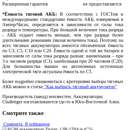
Расширенная гарантия
не предоставляется
*Ёмкость тяговой АКБ:
В соответствии с ГОСТом и
международными стандартами ёмкость АКБ, измеряемая в
Ампер/Часах, определяется в зависимости от силы тока
разряда и температуры. При большой величине тока разряда
- АКБ отдают емкость меньше, чем при разряде более
длительными режимами (малая величина тока). Поэтому на
всех тяговых аккумуляторах имеются обозначения: ёмкость
по С3, С5, С10 или С20. Ёмкость одной и той же батареи в
зависимом от силы тока разряда разная: наименьшая – при
3-х часовом разряде (С3), наибольшая при 20 часовом (С20).
Для большинства машин на автономных источниках
электрической тяги актуальна ёмкость по С5.
Более подробно ознакомиться с критериями выбора тяговых
АКБ можно в статье
"Как выбрать тяговый аккумулятор"
Производитель (завод) неизвестен. Аккумуляторы
Challenger изготавливаются где-то в Юго-Восточной Азии.
Смотрите также
Сравнить
В избранное