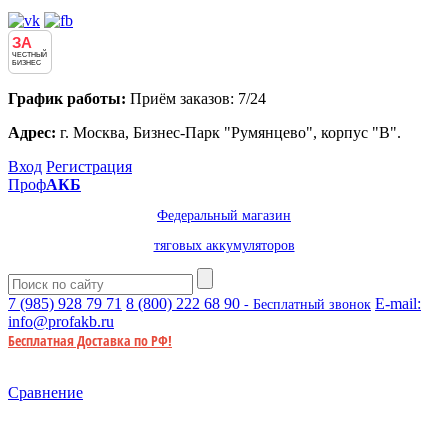
ЗА
ЧЕСТНЫЙ
БИЗНЕС
График работы:
Приём заказов: 7/24
Адрес:
г. Москва, Бизнес-Парк "Румянцево", корпус "В".
Вход
Регистрация
Проф
АКБ
Федеральный магазин
тяговых аккумуляторов
7 (985)
928 79 71
8 (800)
222 68 90
E-mail:
- Бесплатный звонок
info@profakb.ru
Бесплатная Доставка по РФ!
Сравнение