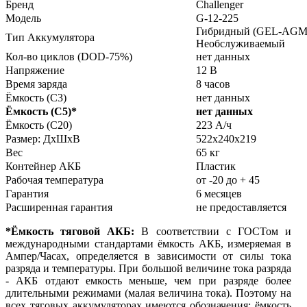
Бренд
Сhallenger
Модель
G-12-225
Гибридный (GEL-AGM
Тип Аккумулятора
Необслуживаемый
Кол-во циклов (DOD-75%)
нет данных
Напряжение
12 В
Время заряда
8 часов
Ёмкость (С3)
нет данных
Ёмкость (С5)
*
нет данных
Ёмкость (С20)
223 А/ч
Размер: ДхШхВ
522х240х219
Вес
65 кг
Контейнер АКБ
Пластик
Рабочая температура
от -20 до + 45
Гарантия
6 месяцев
Расширенная гарантия
не предоставляется
*Ёмкость тяговой АКБ:
В соответствии с ГОСТом и
международными стандартами ёмкость АКБ, измеряемая в
Ампер/Часах, определяется в зависимости от силы тока
разряда и температуры. При большой величине тока разряда
- АКБ отдают емкость меньше, чем при разряде более
длительными режимами (малая величина тока). Поэтому на
всех тяговых аккумуляторах имеются обозначения: ёмкость