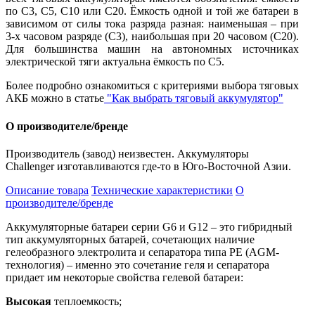
по С3, С5, С10 или С20. Ёмкость одной и той же батареи в
зависимом от силы тока разряда разная: наименьшая – при
3-х часовом разряде (С3), наибольшая при 20 часовом (С20).
Для большинства машин на автономных источниках
электрической тяги актуальна ёмкость по С5.
Более подробно ознакомиться с критериями выбора тяговых
АКБ можно в статье
"Как выбрать тяговый аккумулятор"
О производителе/бренде
Производитель (завод) неизвестен. Аккумуляторы
Challenger изготавливаются где-то в Юго-Восточной Азии.
Описание товара
Технические характеристики
О
производителе/бренде
Аккумуляторные батареи серии G6 и G12 – это гибридный
тип аккумуляторных батарей, сочетающих наличие
гелеобразного электролита и сепаратора типа PE (AGM-
технология) – именно это сочетание геля и сепаратора
придает им некоторые свойства гелевой батареи:
Высокая
теплоемкость;