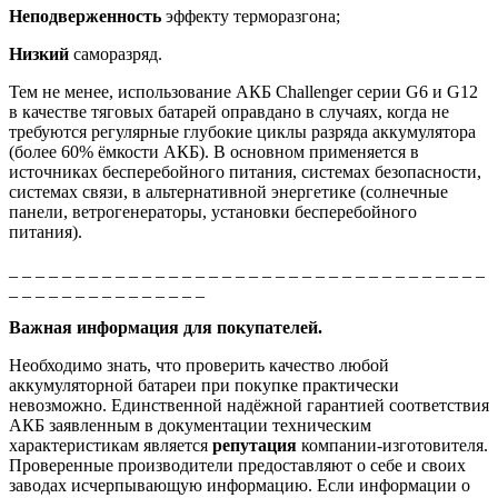
Неподверженность
эффекту терморазгона;
Низкий
саморазряд.
Тем не менее, использование АКБ Challenger серии G6 и G12
в качестве тяговых батарей оправдано в случаях, когда не
требуются регулярные глубокие циклы разряда аккумулятора
(более 60% ёмкости АКБ). В основном применяется в
источниках бесперебойного питания, системах безопасности,
системах связи, в альтернативной энергетике (солнечные
панели, ветрогенераторы, установки бесперебойного
питания).
_ _ _ _ _ _ _ _ _ _ _ _ _ _ _ _ _ _ _ _ _ _ _ _ _ _ _ _ _ _ _ _ _ _ _ _
_ _ _ _ _ _ _ _ _ _ _ _ _ _ _
Важная информация для покупателей.
Необходимо знать, что проверить качество любой
аккумуляторной батареи при покупке практически
невозможно. Единственной надёжной гарантией соответствия
АКБ заявленным в документации техническим
характеристикам является
репутация
компании-изготовителя.
Проверенные производители предоставляют о себе и своих
заводах исчерпывающую информацию. Если информации о