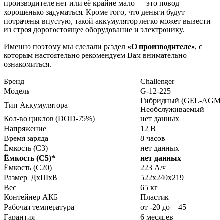
производителе нет или её крайне мало — это повод
хорошенько задуматься. Кроме того, что деньги будут
потрачены впустую, такой аккумулятор легко может вывести
из строя дорогостоящее оборудование и электронику.
Именно поэтому мы сделали раздел
«О производителе»
, с
которым настоятельно рекомендуем Вам внимательно
ознакомиться.
Бренд
Сhallenger
Модель
G-12-225
Гибридный (GEL-AGM
Тип Аккумулятора
Необслуживаемый
Кол-во циклов (DOD-75%)
нет данных
Напряжение
12 В
Время заряда
8 часов
Ёмкость (С3)
нет данных
Ёмкость (С5)
*
нет данных
Ёмкость (С20)
223 А/ч
Размер: ДхШхВ
522х240х219
Вес
65 кг
Контейнер АКБ
Пластик
Рабочая температура
от -20 до + 45
Гарантия
6 месяцев