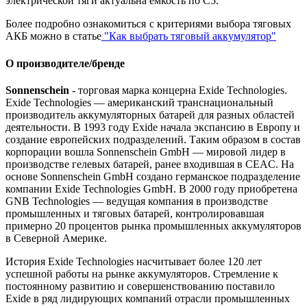
электрической тяги актуальна ёмкость по С5.
Более подробно ознакомиться с критериями выбора тяговых
АКБ можно в статье
"Как выбрать тяговый аккумулятор"
О производителе/бренде
Sonnenschein
- торговая марка концерна Exide Technologies.
Exide Technologies — американский транснациональный
производитель аккумуляторных батарей для разных областей
деятельности. В 1993 году Exide начала экспансию в Европу и
создание европейских подразделений. Таким образом в состав
корпорации вошла Sonnenschein GmbH — мировой лидер в
производстве гелевых батарей, ранее входившая в CEAC. На
основе Sonnenschein GmbH создано германское подразделение
компании Exide Technologies GmbH. В 2000 году приобретена
GNB Technologies — ведущая компания в производстве
промышленных и тяговых батарей, контролировавшая
примерно 20 процентов рынка промышленных аккумуляторов
в Северной Америке.
История Exide Technologies насчитывает более 120 лет
успешной работы на рынке аккумуляторов. Стремление к
постоянному развитию и совершенствованию поставило
Exide в ряд лидирующих компаний отрасли промышленных