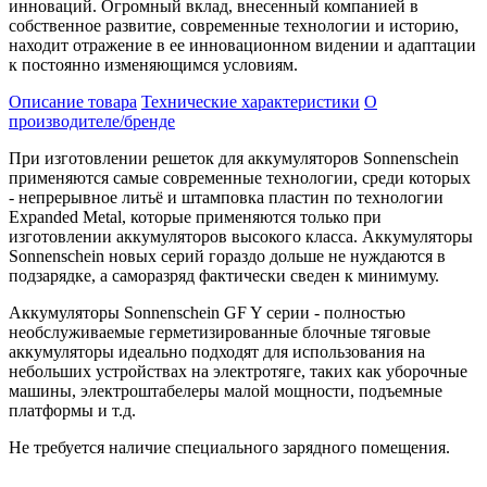
инноваций. Огромный вклад, внесенный компанией в
собственное развитие, современные технологии и историю,
находит отражение в ее инновационном видении и адаптации
к постоянно изменяющимся условиям.
Описание товара
Технические характеристики
О
производителе/бренде
При изготовлении решеток для аккумуляторов Sonnenschein
применяются самые современные технологии, среди которых
- непрерывное литьё и штамповка пластин по технологии
Expanded Metal, которые применяются только при
изготовлении аккумуляторов высокого класса. Аккумуляторы
Sonnenschein новых серий гораздо дольше не нуждаются в
подзарядке, а саморазряд фактически сведен к минимуму.
Аккумуляторы Sonnenschein GF Y серии - полностью
необслуживаемые герметизированные блочные тяговые
аккумуляторы идеально подходят для использования на
небольших устройствах на электротяге, таких как уборочные
машины, электроштабелеры малой мощности, подъемные
платформы и т.д.
Не требуется наличие специального зарядного помещения.
_ _ _ _ _ _ _ _ _ _ _ _ _ _ _ _ _ _ _ _ _ _ _ _ _ _ _ _ _ _ _ _ _ _ _ _