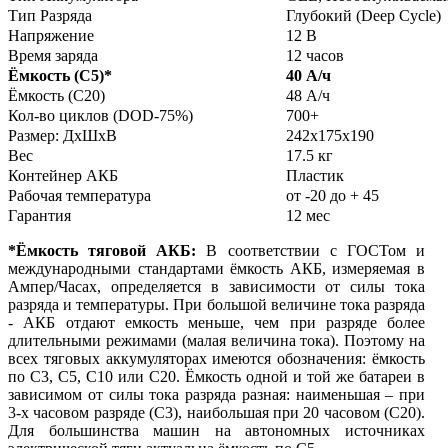
Тип Разряда
Глубокий (Deep Cycle)
Напряжение
12 В
Время заряда
12 часов
Ёмкость (С5)
*
40 А/ч
Ёмкость (С20)
48 А/ч
Кол-во циклов (DOD-75%)
700+
Размер: ДхШхВ
242x175x190
Вес
17.5 кг
Контейнер АКБ
Пластик
Рабочая температура
от -20 до + 45
Гарантия
12 мес
*Ёмкость тяговой АКБ:
В соответствии с ГОСТом и
международными стандартами ёмкость АКБ, измеряемая в
Ампер/Часах, определяется в зависимости от силы тока
разряда и температуры. При большой величине тока разряда
- АКБ отдают емкость меньше, чем при разряде более
длительными режимами (малая величина тока). Поэтому на
всех тяговых аккумуляторах имеются обозначения: ёмкость
по С3, С5, С10 или С20. Ёмкость одной и той же батареи в
зависимом от силы тока разряда разная: наименьшая – при
3-х часовом разряде (С3), наибольшая при 20 часовом (С20).
Для большинства машин на автономных источниках