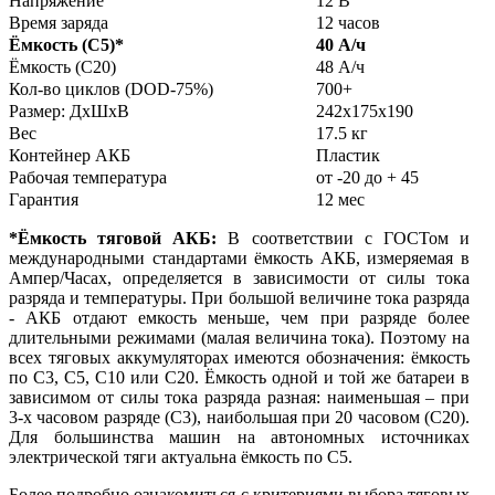
Напряжение
12 В
Время заряда
12 часов
Ёмкость (С5)
*
40 А/ч
Ёмкость (С20)
48 А/ч
Кол-во циклов (DOD-75%)
700+
Размер: ДхШхВ
242x175x190
Вес
17.5 кг
Контейнер АКБ
Пластик
Рабочая температура
от -20 до + 45
Гарантия
12 мес
*Ёмкость тяговой АКБ:
В соответствии с ГОСТом и
международными стандартами ёмкость АКБ, измеряемая в
Ампер/Часах, определяется в зависимости от силы тока
разряда и температуры. При большой величине тока разряда
- АКБ отдают емкость меньше, чем при разряде более
длительными режимами (малая величина тока). Поэтому на
всех тяговых аккумуляторах имеются обозначения: ёмкость
по С3, С5, С10 или С20. Ёмкость одной и той же батареи в
зависимом от силы тока разряда разная: наименьшая – при
3-х часовом разряде (С3), наибольшая при 20 часовом (С20).
Для большинства машин на автономных источниках
электрической тяги актуальна ёмкость по С5.
Более подробно ознакомиться с критериями выбора тяговых