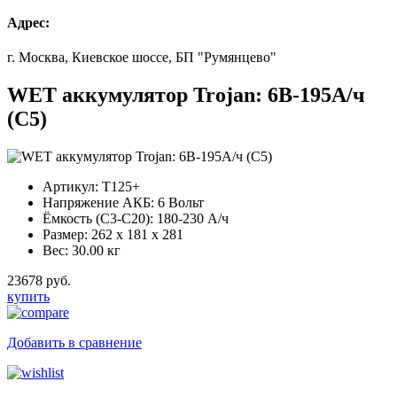
Адрес:
г. Москва, Киевское шоссе, БП "Румянцево"
WET аккумулятор Trojan: 6В-195А/ч
(С5)
Артикул:
T125+
Напряжение АКБ:
6 Вольт
Ёмкость (С3-С20):
180-230 А/ч
Размер:
262 x 181 x 281
Вес:
30.00 кг
23678 руб.
купить
Добавить в сравнение