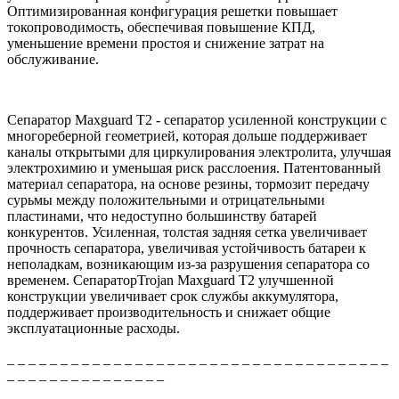
Оптимизированная конфигурация решетки повышает
токопроводимость, обеспечивая повышение КПД,
уменьшение времени простоя и снижение затрат на
обслуживание.
Сепаратор Maxguard T2 - сепаратор усиленной конструкции c
многореберной геометрией, которая дольше поддерживает
каналы открытыми для циркулирования электролита, улучшая
электрохимию и уменьшая риск расслоения. Патентованный
материал сепаратора, на основе резины, тормозит передачу
сурьмы между положительными и отрицательными
пластинами, что недоступно большинству батарей
конкурентов. Усиленная, толстая задняя сетка увеличивает
прочность сепаратора, увеличивая устойчивость батареи к
неполадкам, возникающим из-за разрушения сепаратора со
временем. СепараторTrojan Maxguard T2 улучшенной
конструкции увеличивает срок службы аккумулятора,
поддерживает производительность и снижает общие
эксплуатационные расходы.
_ _ _ _ _ _ _ _ _ _ _ _ _ _ _ _ _ _ _ _ _ _ _ _ _ _ _ _ _ _ _ _ _ _ _ _
_ _ _ _ _ _ _ _ _ _ _ _ _ _ _