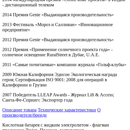
- дистанционный телеком
2014 Премия
Genie
«Выдающаяся производительность»
2013 Фестиваль «Мороз и Салливан» «Инновационное
предприятие»
2012 Премия
Genie
«Выдающаяся производительность»
2012 Премия «Применение солнечного проекта года» -
солнечное освещение
RuralStreet
в Дубае,
U
.
A
.
E
.
2011 «Самые почитаемые» компании журнала «Гольф-клубы»
2009 Южная Калифорния Эдисон Экологическая награда
героя; Сертификация
ISO
9001: 2008 для операций в
Калифорнии и Грузии
2007 Победитель
LLEAP
Awards
- Журнал
Lift
&
Access
;
Санта-Фе-Спрингс Экспортер года
Описание товара
Технические характеристики
О
производителе/бренде
Кислотная батарея с жидким электролитом - флагман