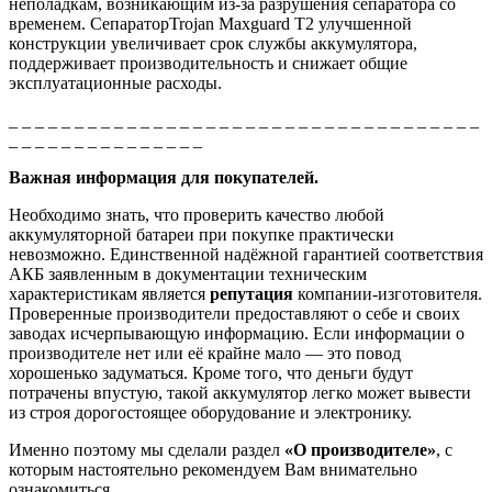
неполадкам, возникающим из-за разрушения сепаратора со
временем. СепараторTrojan Maxguard T2 улучшенной
конструкции увеличивает срок службы аккумулятора,
поддерживает производительность и снижает общие
эксплуатационные расходы.
_ _ _ _ _ _ _ _ _ _ _ _ _ _ _ _ _ _ _ _ _ _ _ _ _ _ _ _ _ _ _ _ _ _ _ _
_ _ _ _ _ _ _ _ _ _ _ _ _ _ _
Важная информация для покупателей.
Необходимо знать, что проверить качество любой
аккумуляторной батареи при покупке практически
невозможно. Единственной надёжной гарантией соответствия
АКБ заявленным в документации техническим
характеристикам является
репутация
компании-изготовителя.
Проверенные производители предоставляют о себе и своих
заводах исчерпывающую информацию. Если информации о
производителе нет или её крайне мало — это повод
хорошенько задуматься. Кроме того, что деньги будут
потрачены впустую, такой аккумулятор легко может вывести
из строя дорогостоящее оборудование и электронику.
Именно поэтому мы сделали раздел
«О производителе»
, с
которым настоятельно рекомендуем Вам внимательно
ознакомиться.