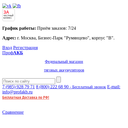
ЗА
ЧЕСТНЫЙ
БИЗНЕС
График работы:
Приём заказов: 7/24
Адрес:
г. Москва, Бизнес-Парк "Румянцево", корпус "В".
Вход
Регистрация
Проф
АКБ
Федеральный магазин
тяговых аккумуляторов
7 (985)
928 79 71
8 (800)
222 68 90
E-mail:
- Бесплатный звонок
info@profakb.ru
Бесплатная Доставка по РФ!
Сравнение