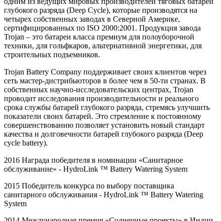
одним из ведущих мировых производителей тяговых батарей
глубокого разряда (Deep Cycle), которые производятся на
четырех собственных заводах в Северной Америке,
сертифицированных по ISO 2000:2001. Продукция завода
Trojan – это батареи класса премиум для полоуборочной
техники, для гольфкаров, альтернативной энергетики, для
строительных подъемников.
Trojan Battery Company поддерживает своих клиентов через
сеть мастер-дистрибьюторов в более чем в 50-ти странах. В
собственных научно-исследовательских центрах, Trojan
проводит исследования производительности и реального
срока службы батарей глубокого разряда, стремясь улучшить
показатели своих батарей. Это стремление к постоянному
совершенствованию позволяет установить новый стандарт
качества и долговечности батарей глубокого разряда (Deep
cycle battery).
2016 Награда победителя в номинации «Санитарное
обслуживание» -
HydroLink
™
Battery
Watering
System
2015 Победитель конкурса по выбору поставщика
санитарного обслуживания -
HydroLink
™
Battery
Watering
System
2014 Международная премия «Солнечные проекты» в Индии