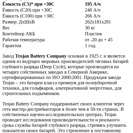
Ёмкость (С5)
*
при +30С
195 А/ч
Ёмкость (С20) при +30С
240 А/ч
Ёмкость (С100) при +30С
266 А/ч
Размер: ДхШхВ
262х181х281
Вес
30 кг
Контейнер АКБ
Пластик
Рабочая температура
от -20 до + 45
Гарантия
1 год
Завод
Trojan Battery Company
основан в 1925 г. и является
одним из ведущих мировых производителей тяговых батарей
глубокого разряда (Deep Cycle), которые производятся на
четырех собственных заводах в Северной Америке,
сертифицированных по ISO 2000:2001. Продукция завода
Trojan – это батареи класса премиум для полоуборочной
техники, для гольфкаров, альтернативной энергетики, для
строительных подъемников.
Trojan Battery Company поддерживает своих клиентов через
сеть мастер-дистрибьюторов в более чем в 50-ти странах. В
собственных научно-исследовательских центрах, Trojan
проводит исследования производительности и реального
срока службы батарей глубокого разряда, стремясь улучшить
показатели своих батарей. Это стремление к постоянному