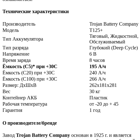
Технические характеристики
Производитель
Trojan Battery Company
Модель
T125+
Тяговый, Жидкостной,
Тип Аккумулятора
Обслуживаемый
Тип разряда
Глубокий (Deep Cycle)
Напряжение
6 В
Время заряда
8 часов
Ёмкость (С5)
*
при +30С
195 А/ч
Ёмкость (С20) при +30С
240 А/ч
Ёмкость (С100) при +30С
266 А/ч
Размер: ДхШхВ
262х181х281
Вес
30 кг
Контейнер АКБ
Пластик
Рабочая температура
от -20 до + 45
Гарантия
1 год
О производителе/бренде
Завод
Trojan Battery Company
основан в 1925 г. и является