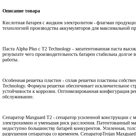
Описание товара
Кислотная батарея с жидким электролитом - флагман продукции
технологией производства аккумуляторов для максимальной п
Паста Alpha Plus с T2 Technology - запатентованная паста вы
результате чего производительность батареи стабильна долгое
работы.
Особенная решетка пластин - сплав решетки пластины собствен
Technology. Формула решетки обеспечивает исключительное ст
устойчивости к коррозии. Оптимизированная конфигурация ре
обслуживание.
Сепаратор Maxguard T2 - сепаратор усиленной конструкции c 
электрохимию и уменьшая риск расслоения. Патентованный ма
недоступно большинству батарей конкурентов. Усиленная, толс
разрушения сепаратора со временем. СепараторTrojan Maxguar