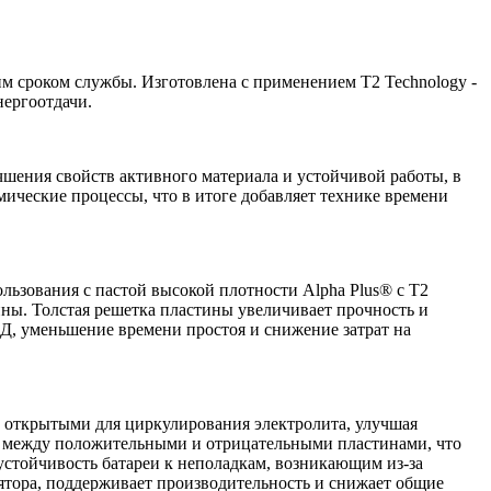
им сроком службы. Изготовлена с применением T2 Technology -
нергоотдачи.
учшения свойств активного материала и устойчивой работы, в
ические процессы, что в итоге добавляет технике времени
льзования с пастой высокой плотности Alpha Plus® с T2
ины. Толстая решетка пластины увеличивает прочность и
, уменьшение времени простоя и снижение затрат на
ы открытыми для циркулирования электролита, улучшая
мы между положительными и отрицательными пластинами, что
 устойчивость батареи к неполадкам, возникающим из-за
ятора, поддерживает производительность и снижает общие