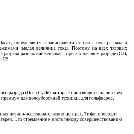
сах, определяется в зависимости от силы тока разряда и
ежимами (малая величина тока). Поэтому на всех тяговых
 разряда разная: наименьшая – при 3-х часовом разряде (С3),
о С5.
го разряда (Deep Cycle), которые производятся на четырех
а премиум для полоуборочной техники, для гольфкаров,
нных научно-исследовательских центрах, Trojan проводит
батарей. Это стремление к постоянному совершенствованию