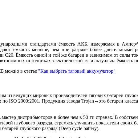
народными стандартами ёмкость АКБ, измеряемая в Ампер/Ча
дают емкость меньше, чем при разряде более длительными р
и С20. Ёмкость одной и той же батареи в зависимом от силы тока
автономных источниках электрической тяги актуальна ёмкость п
Б можно в статье
"Как выбрать тяговый аккумулятор"
дним из ведущих мировых производителей тяговых батарей глубоко
о ISO 2000:2001. Продукция завода Trojan – это батареи класс
ь мастер-дистрибьюторов в более чем в 50-ти странах. В собстве
тарей глубокого разряда, стремясь улучшить показатели своих 
атарей глубокого разряда (Deep cycle battery).