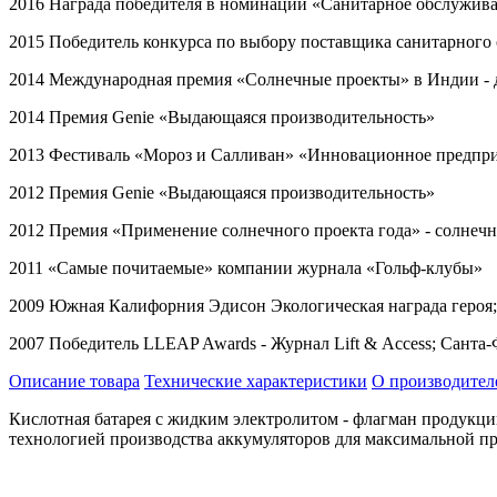
2016 Награда победителя в номинации «Санитарное обслужив
2015 Победитель конкурса по выбору поставщика санитарного
2014 Международная премия «Солнечные проекты» в Индии -
2014 Премия
Genie
«Выдающаяся производительность»
2013 Фестиваль «Мороз и Салливан» «Инновационное предпр
2012 Премия
Genie
«Выдающаяся производительность»
2012 Премия «Применение солнечного проекта года» - солнеч
2011 «Самые почитаемые» компании журнала «Гольф-клубы»
2009 Южная Калифорния Эдисон Экологическая награда героя
2007 Победитель
LLEAP
Awards
- Журнал
Lift
&
Access
; Санта
Описание товара
Технические характеристики
О производител
Кислотная батарея с жидким электролитом - флагман продукции
технологией производства аккумуляторов для максимальной п