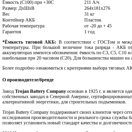
Ёмкость (С100) при +30С
211 А/ч
Размер: ДхШхВ
264х181х276
Вес
31 кг
Контейнер АКБ
Пластик
Рабочая температура
от -20 до + 45
Гарантия
1 год
*Ёмкость тяговой АКБ:
В соответствии с ГОСТом и между
температуры. При большой величине тока разряда - АКБ от
аккумуляторах имеются обозначения: ёмкость по С3, С5, С10 ил
наибольшая при 20 часовом (С20). Для большинства машин на 
Более подробно ознакомиться с критериями выбора тяговых АК
О производителе/бренде
Завод
Trojan Battery Company
основан в 1925 г. и является о
собственных заводах в Северной Америке, сертифицированных п
альтернативной энергетики, для строительных подъемников.
Trojan Battery Company поддерживает своих клиентов через сет
исследования производительности и реального срока службы ба
позволяет установить новый стандарт качества и долговечности б