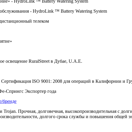
ание» -
HydroLink
™
Battery
Watering
System
 обслуживания -
HydroLink
™
Battery
Watering
System
 дистанционный телеком
иятие»
ное освещение
RuralStreet
в Дубае,
U
.
A
.
E
.
; Сертификация
ISO
9001: 2008 для операций в Калифорнии и Гр
-Фе-Спрингс Экспортер года
е/бренде
 Trojan. Прочная, долговечная, высокопроизводительная с долг
роизводительности, долгого срока службы и повышения общей э