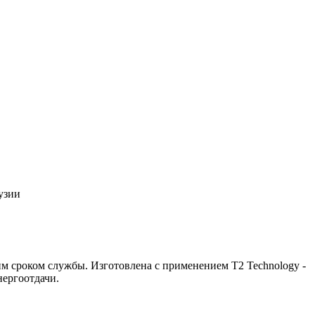
узии
им сроком службы. Изготовлена с применением T2 Technology -
нергоотдачи.