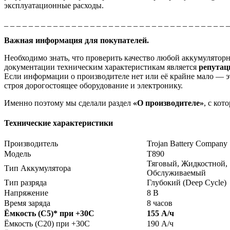
эксплуатационные расходы.
_ _ _ _ _ _ _ _ _ _ _ _ _ _ _ _ _ _ _ _ _ _ _ _ _ _ _ _ _ _ _ _ _ _ _ _ 
Важная информация для покупателей.
Необходимо знать, что проверить качество любой аккумулято
документации техническим характеристикам является
репута
Если информации о производителе нет или её крайне мало — эт
строя дорогостоящее оборудование и электронику.
Именно поэтому мы сделали раздел
«О производителе»
, с ко
Технические характеристики
Производитель
Trojan Battery Company
Модель
T890
Тяговый, Жидкостной,
Тип Аккумулятора
Обслуживаемый
Тип разряда
Глубокий (Deep Cycle)
Напряжение
8 В
Время заряда
8 часов
Ёмкость (С5)
*
при +30С
155 А/ч
Ёмкость (С20) при +30С
190 А/ч