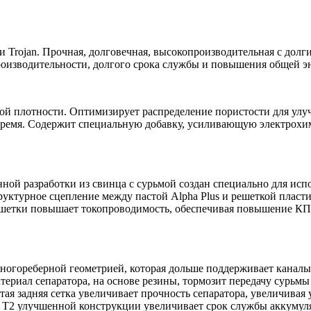
 Trojan. Прочная, долговечная, высокопроизводительная с долг
роизводительности, долгого срока службы и повышения общей э
сокой плотности. Оптимизирует распределение пористости для ул
 время. Содержит специальную добавку, усиливающую электрохим
ной разработки из свинца с сурьмой создан специально для испо
руктурное сцепление между пастой Alpha Plus и решеткой пласт
шетки повышает токопроводимость, обеспечивая повышение КПД
многореберной геометрией, которая дольше поддерживает канал
териал сепаратора, на основе резины, тормозит передачу сурь
тая задняя сетка увеличивает прочность сепаратора, увеличивая
d T2 улучшенной конструкции увеличивает срок службы аккумул