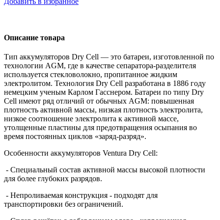
Добавить в избранное
Описание товара
Тип аккумуляторов
Dry
Cell
— это батареи, изготовленной по
технологии
AGM
, где в качестве сепаратора-разделителя
используется стекловолокно, пропитанное жидким
электролитом. Технология
Dry
Cell
разработана в 1886 году
немецким ученым Карлом Гасснером. Батареи по типу Dry
Cell имеют ряд отличий от обычных AGM: повышенная
плотность активной массы, низкая плотность электролита,
низкое соотношение электролита к активной массе,
утолщенные пластины для предотвращения осыпания во
время постоянных циклов «заряд-разряд».
Особенности аккумуляторов
Ventura
Dry
Cell
:
- Специальный состав активной массы высокой плотности
для более глубоких разрядов.
- Непроливаемая конструкция - подходят для
транспортировки без ограничений.