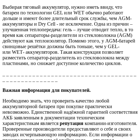
Выбирая тяговый аккумулятор, нужно иметь ввиду, что
батареи по технологии
GEL
или
WET
обычно работают
дольше и имеют более длительный срок службы, чем AGM-
аккумуляторы и
Dry
Cell - не исключение.
Одна из причин –
улучшенная теплопередача: гель – лучше отводит тепло, в то
время как сепараторы-разделители из стекловолокна (AGM)
действуют как теплоизолятор. Помимо этого, у AGM-батарей
свинцовые решётки должны быть тоньше, чем у
GEL
-
или
WET
- аккумуляторов. Такая конструкция позволяет
разместить сепаратор-разделитель из стекловолокна между
пластинами, но снижает доступное количество циклов.
_ _ _ _ _ _ _ _ _ _ _ _ _ _ _ _ _ _ _ _ _ _ _ _ _ _ _ _ _ _ _ _ _ _ _ _
_ _ _ _ _ _ _ _ _ _ _ _ _ _ _
Важная информация для покупателей.
Необходимо знать, что проверить качество любой
аккумуляторной батареи при покупке практически
невозможно. Единственной надёжной гарантией соответствия
АКБ заявленным в документации техническим
характеристикам является
репутация
компании-изготовителя.
Проверенные производители предоставляют о себе и своих
заводах исчерпывающую информацию. Если информации о