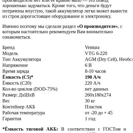
производителе нет или её крайне мало — это повод
хорошенько задуматься. Кроме того, что деньги будут
потрачены впустую, такой аккумулятор легко может вывести
из строя дорогостоящее оборудование и электронику.
Именно поэтому мы сделали раздел
«О производителе»
, с
которым настоятельно рекомендуем Вам внимательно
ознакомиться.
Бренд
Ventura
Модель
VTG 6-220
Тип Аккумулятора
AGM (Dry Cell), Необ
Напряжение
6 В
Время заряда
8-10 часов
Ёмкость (С5)
*
190 А/ч
Ёмкость (С20)
220 А/ч
Кол-во циклов (DOD-75%)
нет данных
Размер: ДхШхВ
260x180x274
Вес
30 кг
Контейнер АКБ
Пластик
Рабочая температура
от -20 до + 45
Гарантия
1 год
*Ёмкость тяговой АКБ:
В соответствии с ГОСТом и