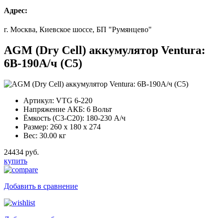
Адрес:
г. Москва, Киевское шоссе, БП "Румянцево"
AGM (Dry Cell) аккумулятор Ventura:
6В-190А/ч (С5)
Артикул:
VTG 6-220
Напряжение АКБ:
6 Вольт
Ёмкость (С3-С20):
180-230 А/ч
Размер:
260 x 180 x 274
Вес:
30.00 кг
24434 руб.
купить
Добавить в сравнение