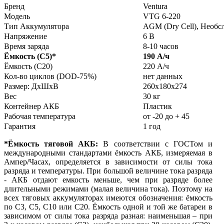
Бренд
Ventura
Модель
VTG 6-220
Тип Аккумулятора
AGM (Dry Cell), Необ
Напряжение
6 В
Время заряда
8-10 часов
Ёмкость (С5)
*
190 А/ч
Ёмкость (С20)
220 А/ч
Кол-во циклов (DOD-75%)
нет данных
Размер: ДхШхВ
260x180x274
Вес
30 кг
Контейнер АКБ
Пластик
Рабочая температура
от -20 до + 45
Гарантия
1 год
*Ёмкость тяговой АКБ:
В соответствии с ГОСТом и
международными стандартами ёмкость АКБ, измеряемая в
Ампер/Часах, определяется в зависимости от силы тока
разряда и температуры. При большой величине тока разряда
- АКБ отдают емкость меньше, чем при разряде более
длительными режимами (малая величина тока). Поэтому на
всех тяговых аккумуляторах имеются обозначения: ёмкость
по С3, С5, С10 или С20. Ёмкость одной и той же батареи в
зависимом от силы тока разряда разная: наименьшая – при