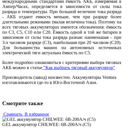
международными стандартами ёмкость АКБ, измеряемая в
Ампер/Часах, определяется в зависимости от силы тока
разряда и температуры. При большой величине тока разряда
- АКБ отдают емкость меньше, чем при разряде более
длительными режимами (малая величина тока). Поэтому на
всех тяговых аккумуляторах имеются обозначения: ёмкость
по С3, С5, С10 или С20. Ёмкость одной и той же батареи в
зависимом от силы тока разряда разная: наименьшая – при
3-х часовом разряде (С3), наибольшая при 20 часовом (С20).
Для большинства машин на автономных источниках
электрической тяги актуальна ёмкость по С5.
Более подробно ознакомиться с критериями выбора тяговых
АКБ можно в статье
"Как выбрать тяговый аккумулятор"
Производитель (завод) неизвестен. Аккумуляторы Ventura
изготавливаются где-то в Юго-Восточной Азии.
Смотрите также
Сравнить
В избранное
GEL аккумулятор CHILWEE: 6В-200А/ч (С5)