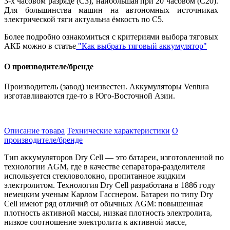
3-х часовом разряде (С3), наибольшая при 20 часовом (С20).
Для большинства машин на автономных источниках
электрической тяги актуальна ёмкость по С5.
Более подробно ознакомиться с критериями выбора тяговых
АКБ можно в статье
"Как выбрать тяговый аккумулятор"
О производителе/бренде
Производитель (завод) неизвестен. Аккумуляторы Ventura
изготавливаются где-то в Юго-Восточной Азии.
Описание товара
Технические характеристики
О
производителе/бренде
Тип аккумуляторов
Dry
Cell
— это батареи, изготовленной по
технологии
AGM
, где в качестве сепаратора-разделителя
используется стекловолокно, пропитанное жидким
электролитом. Технология
Dry
Cell
разработана в 1886 году
немецким ученым Карлом Гасснером. Батареи по типу Dry
Cell имеют ряд отличий от обычных AGM: повышенная
плотность активной массы, низкая плотность электролита,
низкое соотношение электролита к активной массе,