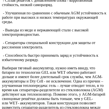
- Сплав решёток с добавлением олова - коррозионная
стойкость, низкий саморазряд.
- Улучшенная по сравнению с обычным
AGM
устойчивость к
работе при высоких и низких температурах окружающей
среды.
- Выводы из меди и нержавеющей стали с высокой
электропроводностью.
- Сепараторы специальной конструкции для защиты от
расслоения электролита.
- Способность быстро принимать заряд и устойчивость к
избыточному разряду.
Выбирая тяговый аккумулятор, нужно иметь ввиду, что
батареи по технологии
GEL
или
WET
обычно работают
дольше и имеют более длительный срок службы, чем AGM-
аккумуляторы и
Dry
Cell - не исключение.
Одна из причин –
улучшенная теплопередача: гель – лучше отводит тепло, в то
время как сепараторы-разделители из стекловолокна (AGM)
действуют как теплоизолятор. Помимо этого, у AGM-батарей
свинцовые решётки должны быть тоньше, чем у
GEL
-
или
WET
- аккумуляторов. Такая конструкция позволяет
разместить сепаратор-разделитель из стекловолокна между