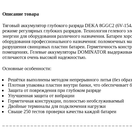
Описание товара
Тяговый аккумулятор глубокого разряда
DEKA 8GGC2 (6V-154
режиме регулярных глубоких разрядов. Технология гелевого эл
энергии для оборудования различного назначения. Батареи хор
оборудования профессионального назначения: поломоечных м
разрушения свинцовых пластин батареи. Герметичность конст
помещениях. Гелевые аккумуляторы DOMINATOR выдерживают д
отличаются очень высокой надежностью.
Основные особенности:
Решётки выполнены методом непрерывного литья (без образ
Плотная упаковка пластин внутри банки, что обеспечивает 
Защита от повреждения при глубоком разряде
Улучшенная защита от вибрации
Герметичная конструкции, полностью необслуживаемый
Двойные терминалы для подключения нагрузки
Свыше 250 тестов проверки качества каждой батареи
_ _ _ _ _ _ _ _ _ _ _ _ _ _ _ _ _ _ _ _ _ _ _ _ _ _ _ _ _ _ _ _ _ _ _ _ 