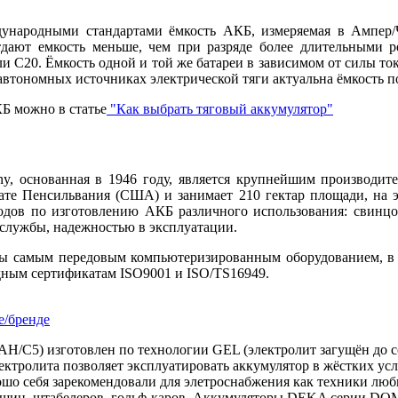
народными стандартами ёмкость АКБ, измеряемая в Ампер/Ча
дают емкость меньше, чем при разряде более длительными р
и С20. Ёмкость одной и той же батареи в зависимом от силы тока
автономных источниках электрической тяги актуальна ёмкость п
Б можно в статье
"Как выбрать тяговый аккумулятор"
, основанная в 1946 году, является крупнейшим производите
тате Пенсильвания (США) и занимает 210 гектар площади, на 
одов по изготовлению АКБ различного использования: свинцо
 службы, надежностью в эксплуатации.
ы самым передовым компьютеризированным оборудованием, в п
одным сертификатам ISO9001 и ISO/TS16949.
е/бренде
AH/C5)
изготовлен по технологии GEL (электролит загущён до со
ектролита позволяет эксплуатировать аккумулятор в жёстких ус
ошо себя зарекомендовали для элетроснабжения как техники люби
ашин, штабелеров, гольф-каров. Аккумуляторы DEKA серии DOM