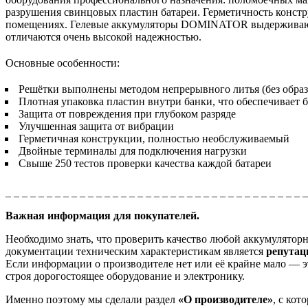
разрушения свинцовых пластин батареи. Герметичность конст
помещениях. Гелевые аккумуляторы DOMINATOR выдерживают д
отличаются очень высокой надежностью.
Основные особенности:
Решётки выполнены методом непрерывного литья (без образ
Плотная упаковка пластин внутри банки, что обеспечивает 
Защита от повреждения при глубоком разряде
Улучшенная защита от вибрации
Герметичная конструкции, полностью необслуживаемый
Двойные терминалы для подключения нагрузки
Свыше 250 тестов проверки качества каждой батареи
_ _ _ _ _ _ _ _ _ _ _ _ _ _ _ _ _ _ _ _ _ _ _ _ _ _ _ _ _ _ _ _ _ _ _ _ 
Важная информация для покупателей.
Необходимо знать, что проверить качество любой аккумулято
документации техническим характеристикам является
репута
Если информации о производителе нет или её крайне мало — эт
строя дорогостоящее оборудование и электронику.
Именно поэтому мы сделали раздел
«О производителе»
, с ко