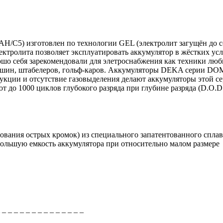
AH/C5)
изготовлен по технологии GEL (электролит загущён до со
ектролита позволяет эксплуатировать аккумулятор в жёстких ус
ошо себя зарекомендовали для элетроснабжения как техники люби
ашин, штабелеров, гольф-каров. Аккумуляторы DEKA серии DOM
рукции и отсутствие газовыделения делают аккумуляторы этой 
о 1000 циклов глубокого разряда при глубине разряда (D.O.D
ования острых кромок) из специального запатентованного спла
большую емкость аккумулятора при относительно малом размере
_ _ _ _ _ _ _ _ _ _ _ _ _ _ _