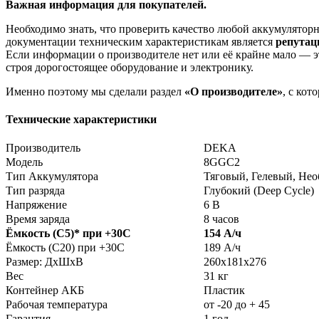
Важная информация для покупателей.
Необходимо знать, что проверить качество любой аккумулято
документации техническим характеристикам является
репута
Если информации о производителе нет или её крайне мало — эт
строя дорогостоящее оборудование и электронику.
Именно поэтому мы сделали раздел
«О производителе»
, с ко
Технические характеристики
Производитель
DEKA
Модель
8GGC2
Тип Аккумулятора
Тяговый, Гелевый, Не
Тип разряда
Глубокий (Deep Cycle)
Напряжение
6 В
Время заряда
8 часов
Ёмкость (С5)
*
при +30С
154 А/ч
Ёмкость (С20) при +30С
189 А/ч
Размер: ДхШхВ
260х181х276
Вес
31 кг
Контейнер АКБ
Пластик
Рабочая температура
от -20 до + 45
Гарантия
1 год