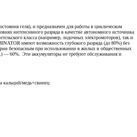
стояния геля), и предназначен для работы в циклическом
ловиях интенсивного разряда в качестве автономного источника
тельского класса (например, лодочных электромоторов), так и
INATOR имеют возможность глубокого разряда (до 80%) без
серии безопасным при использовании в жилых и общественных
.) — 60%. Эти аккумуляторы не требуют обслуживания и
ва кальций/медь+свинец