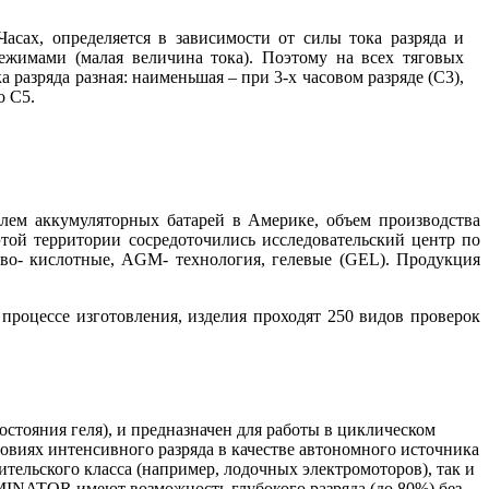
сах, определяется в зависимости от силы тока разряда и
ежимами (малая величина тока). Поэтому на всех тяговых
 разряда разная: наименьшая – при 3-х часовом разряде (С3),
о С5.
лем аккумуляторных батарей в Америке, объем производства
этой территории сосредоточились исследовательский центр по
во- кислотные, AGM- технология, гелевые (GEL). Продукция
роцессе изготовления, изделия проходят 250 видов проверок
стояния геля), и предназначен для работы в циклическом
ловиях интенсивного разряда в качестве автономного источника
тельского класса (например, лодочных электромоторов), так и
INATOR имеют возможность глубокого разряда (до 80%) без