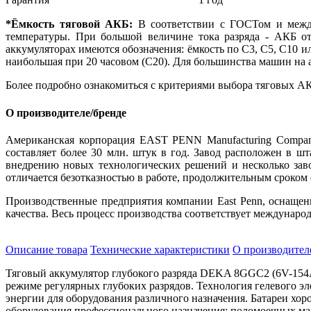
*Ёмкость тяговой АКБ:
В соответствии с ГОСТом и между
температуры. При большой величине тока разряда - АКБ от
аккумуляторах имеются обозначения: ёмкость по С3, С5, С10 ил
наибольшая при 20 часовом (С20). Для большинства машин на 
Более подробно ознакомиться с критериями выбора тяговых АК
О производителе/бренде
Американская корпорация EAST PENN Manufacturing Company
составляет более 30 млн. штук в год. Завод расположен в ш
внедрению новых технологических решений и несколько зав
отличается безотказностью в работе, продолжительным сроком
Производственные предприятия компании East Penn, оснащен
качества. Весь процесс производства соответствует междунар
Описание товара
Технические характеристики
О производител
Тяговый аккумулятор глубокого разряда
DEKA 8GGC2 (6V-154
режиме регулярных глубоких разрядов. Технология гелевого эл
энергии для оборудования различного назначения. Батареи хор
оборудования профессионального назначения: поломоечных м