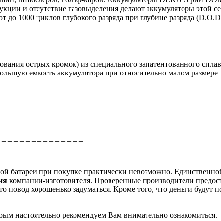
рукции и отсутствие газовыделения делают аккумуляторы этой 
о 1000 циклов глубокого разряда при глубине разряда (D.O.D
ования острых кромок) из специального запатентованного спла
большую емкость аккумулятора при относительно малом размере
_ _ _ _ _ _ _ _ _ _ _ _ _ _ _
рной батареи при покупке практически невозможно. Единственно
ция
компании-изготовителя. Проверенные производители предос
о повод хорошенько задуматься. Кроме того, что деньги будут п
торым настоятельно рекомендуем Вам внимательно ознакомиться.